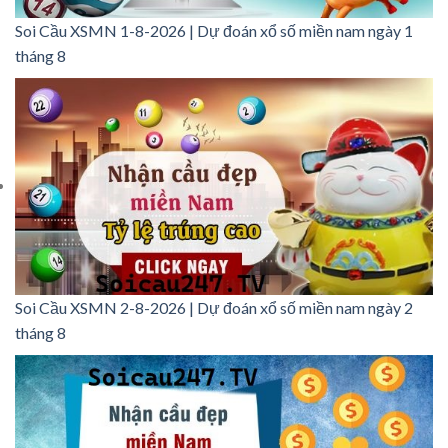
Soi Cầu XSMN 1-8-2026 | Dự đoán xổ số miền nam ngày 1
tháng 8
Soi Cầu XSMN 2-8-2026 | Dự đoán xổ số miền nam ngày 2
tháng 8