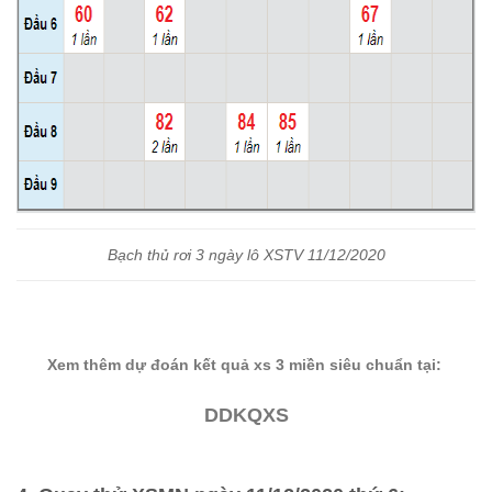
Bạch thủ rơi 3 ngày lô XSTV 11/12/2020
Xem thêm dự đoán kết quả xs 3 miền siêu chuẩn tại:
DDKQXS