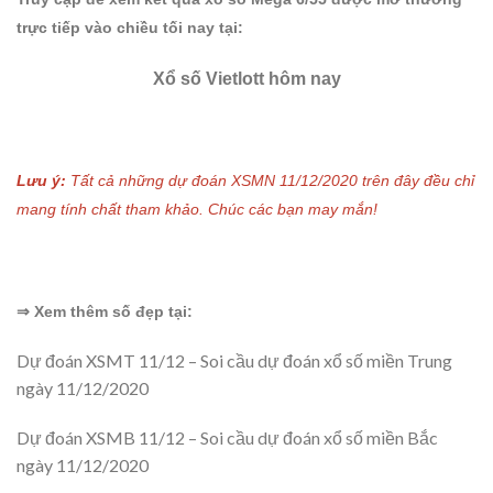
trực tiếp vào chiều tối nay tại:
Xổ số Vietlott hôm nay
Lưu ý:
Tất cả những dự đoán XSMN 11/12/2020 trên đây đều chỉ
mang tính chất tham khảo. Chúc các bạn may mắn!
⇒ Xem thêm số đẹp tại:
Dự đoán XSMT 11/12 – Soi cầu dự đoán xổ số miền Trung
ngày 11/12/2020
Dự đoán XSMB 11/12 – Soi cầu dự đoán xổ số miền Bắc
ngày 11/12/2020