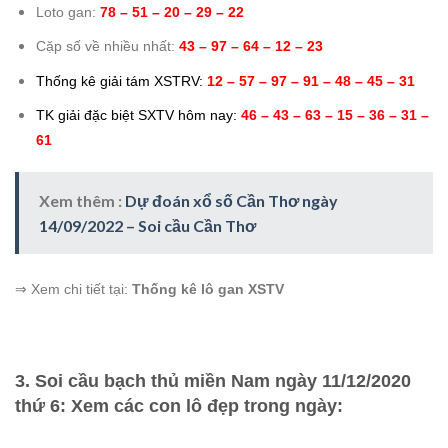
Loto gan:
78 – 51 – 20 – 29 – 22
Cặp số về nhiều nhất:
43 – 97 – 64 – 12 – 23
Thống kê giải tám XSTRV:
12 – 57 – 97 – 91 – 48 – 45 – 31
TK giải đặc biệt SXTV hôm nay:
46 – 43 – 63 – 15 – 36 – 31 –
61
Xem thêm :
Dự đoán xổ số Cần Thơ ngày
14/09/2022 – Soi cầu Cần Thơ
⇒ Xem chi tiết tại:
Thống kê lô gan XSTV
3. Soi cầu bạch thủ miền Nam ngày 11/12/2020
thứ 6: Xem các con lô đẹp trong ngày: