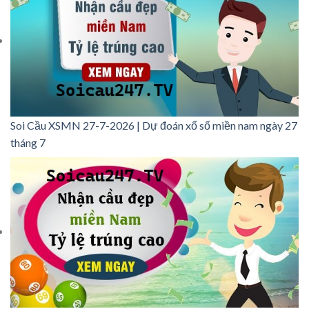
Soi Cầu XSMN 27-7-2026 | Dự đoán xổ số miền nam ngày 27
tháng 7