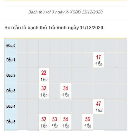
Bạch thủ rơi 3 ngày lô XSBD 11/12/2020
Soi cầu lô bạch thủ Trà Vinh ngày 11/12/2020: