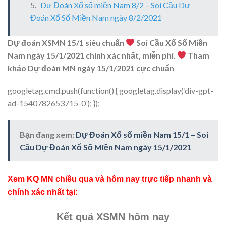
Dự Đoán Xổ số miền Nam 8/2 – Soi Cầu Dự
Đoán Xổ Số Miền Nam ngày 8/2/2021
Dự đoán XSMN 15/1 siêu chuẩn
Soi Cầu Xổ Số Miền
Nam ngày 15/1/2021 chính xác nhất, miễn phí.
Tham
khảo Dự đoán MN ngày 15/1/2021 cực chuẩn
googletag.cmd.push(function() { googletag.display(‘div-gpt-
ad-1540782653715-0’); });
Bạn đang xem:
Dự Đoán Xổ số miền Nam 15/1 – Soi
Cầu Dự Đoán Xổ Số Miền Nam ngày 15/1/2021
Xem KQ MN chiều qua và hôm nay trực tiếp nhanh và
chính xác nhất tại:
Kết quả XSMN hôm nay