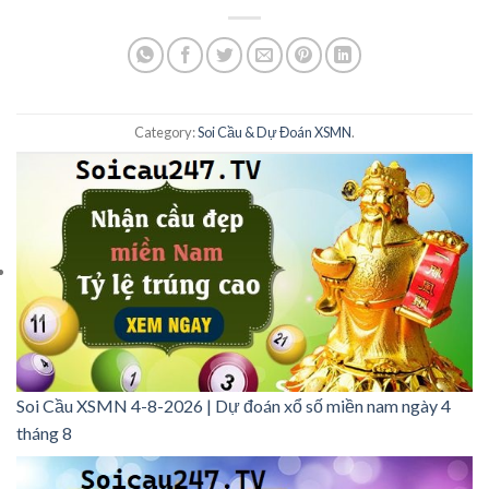
Category:
Soi Cầu & Dự Đoán XSMN
.
Soi Cầu XSMN 4-8-2026 | Dự đoán xổ số miền nam ngày 4
tháng 8