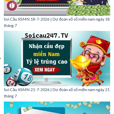
Soi Cầu XSMN 18-7-2026 | Dự đoán xổ số miền nam ngày 18
tháng 7
Soi Cầu XSMN 21-7-2026 | Dự đoán xổ số miền nam ngày 21
tháng 7