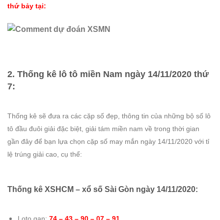
thứ bảy tại:
2. Thống kê lô tô miền Nam ngày 14/11/2020 thứ
7:
Thống kê sẽ đưa ra các cặp số đẹp, thông tin của những bộ số lô
tô đầu đuôi giải đặc biệt, giải tám miền nam về trong thời gian
gần đây để bạn lựa chọn cặp số may mắn ngày 14/11/2020 với tỉ
lệ trúng giải cao, cụ thể:
Thống kê XSHCM – xổ số Sài Gòn ngày 14/11/2020:
Loto gan:
74 – 43 – 90 – 07 – 91