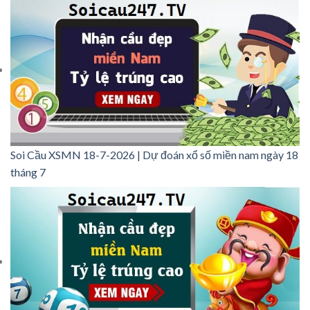
Soi Cầu XSMN 18-7-2026 | Dự đoán xổ số miền nam ngày 18
tháng 7