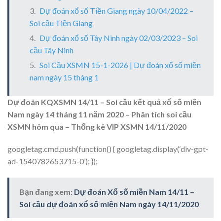
Dự đoán xổ số Tiền Giang ngày 10/04/2022 –
Soi cầu Tiền Giang
Dự đoán xổ số Tây Ninh ngày 02/03/2023 – Soi
cầu Tây Ninh
Soi Cầu XSMN 15-1-2026 | Dự đoán xổ số miền
nam ngày 15 tháng 1
Dự đoán KQXSMN 14/11 – Soi cầu kết quả xổ số miền
Nam ngày 14 tháng 11 năm 2020 – Phân tích soi cầu
XSMN hôm qua – Thống kê VIP XSMN 14/11/2020
googletag.cmd.push(function() { googletag.display(‘div-gpt-
ad-1540782653715-0’); });
Bạn đang xem:
Dự đoán Xổ số miền Nam 14/11 –
Soi cầu dự đoán xổ số miền Nam ngày 14/11/2020