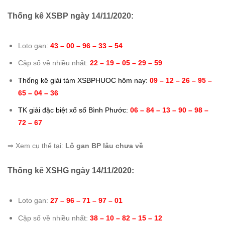
Thống kê XSBP ngày 14/11/2020:
Loto gan:
43 – 00 – 96 – 33 – 54
Cặp số về nhiều nhất:
22 – 19 – 05 – 29 – 59
Thống kê giải tám XSBPHUOC hôm nay:
09 – 12 – 26 – 95 –
65 – 04 – 36
TK giải đặc biệt xổ số Bình Phước:
06 – 84 – 13 – 90 – 98 –
72 – 67
⇒ Xem cụ thể tại:
Lô gan BP lâu chưa về
Thống kê XSHG ngày 14/11/2020:
Loto gan:
27 – 96 – 71 – 97 – 01
Cặp số về nhiều nhất:
38 – 10 – 82 – 15 – 12