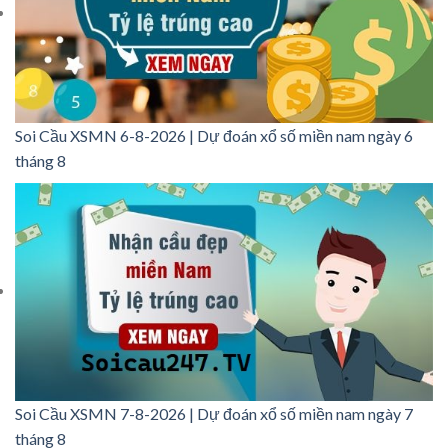
Soi Cầu XSMN 6-8-2026 | Dự đoán xổ số miền nam ngày 6
tháng 8
Soi Cầu XSMN 7-8-2026 | Dự đoán xổ số miền nam ngày 7
tháng 8