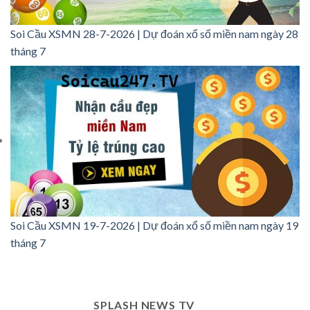
Soi Cầu XSMN 28-7-2026 | Dự đoán xổ số miền nam ngày 28
tháng 7
Soi Cầu XSMN 19-7-2026 | Dự đoán xổ số miền nam ngày 19
tháng 7
SPLASH NEWS TV