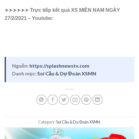
➤➤➤➤➤➤
Trực tiếp kết quả XS MIỀN NAM NGÀY
27/2/2021 – Youtube:
Nguồn:
https://splashnewstv.com
Danh mục:
Soi Cầu & Dự Đoán XSMN
Category:
Soi Cầu & Dự Đoán XSMN
.