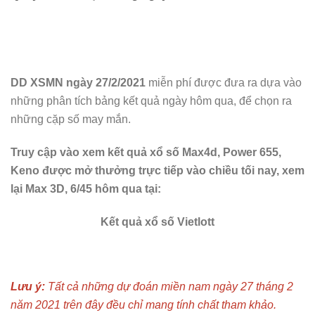
DD XSMN ngày 27/2/2021
miễn phí
được đưa ra dựa vào
những phân tích bảng kết quả ngày hôm qua, để chọn ra
những cặp số may mắn.
Truy cập vào xem kết quả xổ số Max4d, Power 655,
Keno được mở thưởng trực tiếp vào chiều tối nay, xem
lại Max 3D, 6/45 hôm qua tại:
Kết quả xổ số Vietlott
Lưu ý:
Tất cả những dự đoán miền nam ngày 27 tháng 2
năm 2021 trên đây đều chỉ mang tính chất tham khảo.