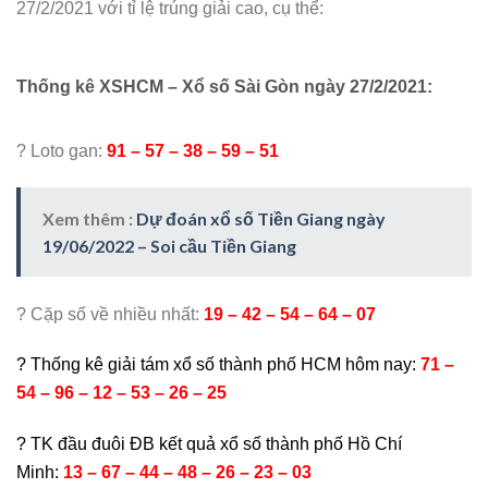
27/2/2021 với tỉ lệ trúng giải cao, cụ thể:
Thống kê XSHCM – Xổ số Sài Gòn ngày 27/2/2021:
? Loto gan:
91 – 57 – 38 – 59 – 51
Xem thêm :
Dự đoán xổ số Tiền Giang ngày
19/06/2022 – Soi cầu Tiền Giang
? Cặp số về nhiều nhất:
19 – 42 – 54 – 64 – 07
? Thống kê giải tám xổ số thành phố HCM hôm nay:
71 –
54 – 96 – 12 – 53 – 26 – 25
? TK đầu đuôi ĐB kết quả xổ số thành phố Hồ Chí
Minh:
13 – 67 – 44 – 48 – 26 – 23 – 03