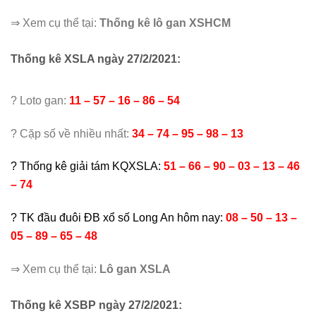
⇒ Xem cụ thể tại:
Thống kê lô gan XSHCM
Thống kê XSLA ngày 27/2/2021:
? Loto gan:
11 – 57 – 16 – 86 – 54
? Cặp số về nhiều nhất:
34 – 74 – 95 – 98 – 13
? Thống kê giải tám KQXSLA:
51 – 66 – 90 – 03 – 13 – 46
– 74
? TK đầu đuôi ĐB xổ số Long An hôm nay:
08 – 50 – 13 –
05 – 89 – 65 – 48
⇒ Xem cụ thể tại:
Lô gan XSLA
Thống kê XSBP ngày 27/2/2021: