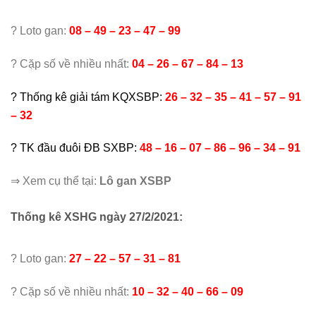
? Loto gan:
08 – 49 – 23 – 47 – 99
? Cặp số về nhiều nhất:
04 – 26 – 67 – 84 – 13
? Thống kê giải tám KQXSBP:
26 – 32 – 35 – 41 – 57 – 91
– 32
? TK đầu đuôi ĐB SXBP:
48 – 16 – 07 – 86 – 96 – 34 – 91
⇒ Xem cụ thể tại:
Lô gan XSBP
Thống kê XSHG ngày 27/2/2021:
? Loto gan:
27 – 22 – 57 – 31 – 81
? Cặp số về nhiều nhất:
10 – 32 – 40 – 66 – 09