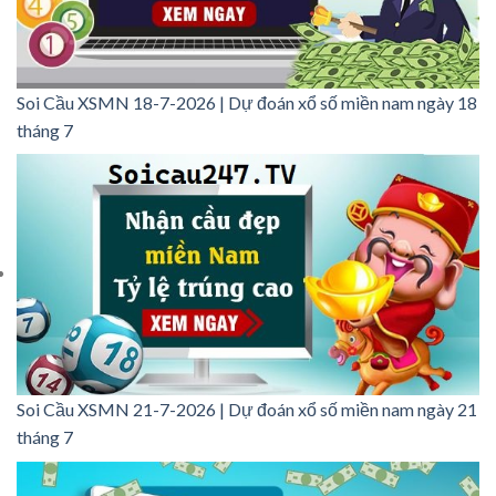
Soi Cầu XSMN 18-7-2026 | Dự đoán xổ số miền nam ngày 18
tháng 7
Soi Cầu XSMN 21-7-2026 | Dự đoán xổ số miền nam ngày 21
tháng 7