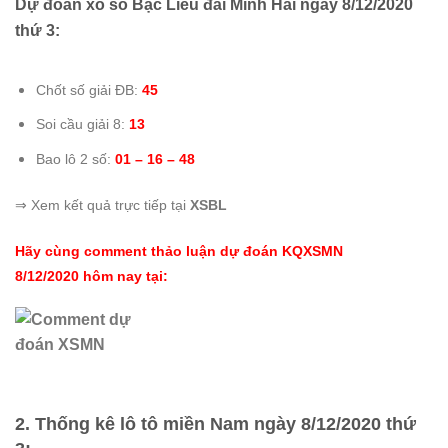
Dự đoán xổ số Bạc Liêu đài Minh Hải ngày 8/12/2020
thứ 3:
Chốt số giải ĐB:
45
Soi cầu giải 8:
13
Bao lô 2 số:
01 – 16 – 48
⇒ Xem kết quả trực tiếp tại
XSBL
Hãy cùng comment thảo luận dự đoán KQXSMN
8/12/2020 hôm nay tại:
2. Thống kê lô tô miền Nam ngày 8/12/2020 thứ