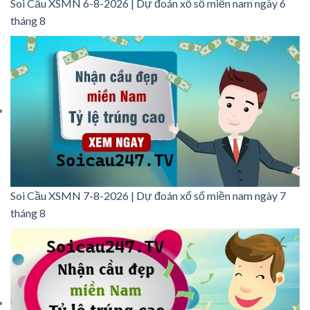
Soi Cầu XSMN 6-8-2026 | Dự đoán xổ số miền nam ngày 6
tháng 8
Soi Cầu XSMN 7-8-2026 | Dự đoán xổ số miền nam ngày 7
tháng 8