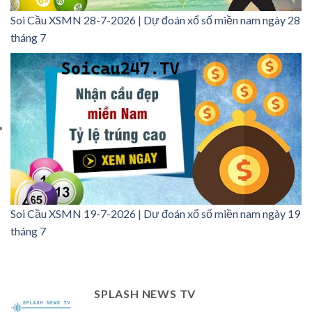
Soi Cầu XSMN 28-7-2026 | Dự đoán xổ số miền nam ngày 28
tháng 7
Soi Cầu XSMN 19-7-2026 | Dự đoán xổ số miền nam ngày 19
tháng 7
SPLASH NEWS TV