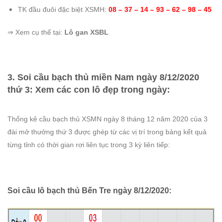
TK đầu đuôi đặc biệt XSMH:
08 – 37 – 14 – 93 – 62 – 98 – 45
⇒ Xem cụ thể tại:
Lô gan XSBL
3.
Soi cầu bạch thủ miền Nam ngày 8/12/2020
thứ 3: Xem các con lô đẹp trong ngày:
Thống kê cầu bạch thủ XSMN ngày 8 tháng 12 năm 2020 của 3
đài mở thưởng thứ 3 được ghép từ các vị trí trong bảng kết quả
từng tỉnh có thời gian rơi liên tục trong 3 kỳ liên tiếp:
Soi cầu lô bạch thủ Bến Tre ngày 8/12/2020: