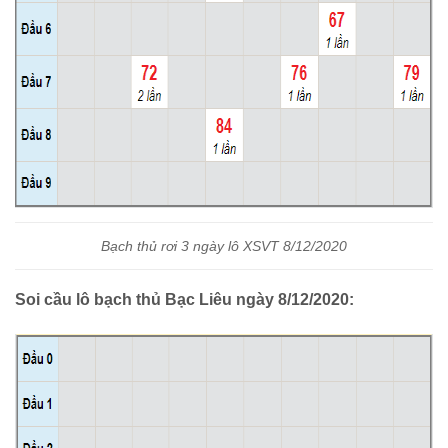
Bạch thủ rơi 3 ngày lô XSVT 8/12/2020
Soi cầu lô bạch thủ Bạc Liêu ngày 8/12/2020: