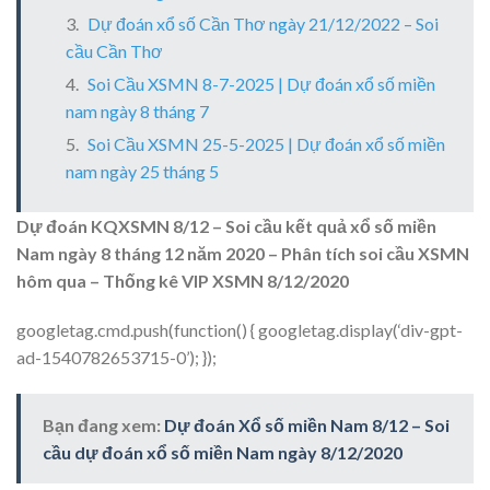
Dự đoán xổ số Cần Thơ ngày 21/12/2022 – Soi
cầu Cần Thơ
Soi Cầu XSMN 8-7-2025 | Dự đoán xổ số miền
nam ngày 8 tháng 7
Soi Cầu XSMN 25-5-2025 | Dự đoán xổ số miền
nam ngày 25 tháng 5
Dự đoán KQXSMN 8/12 – Soi cầu kết quả xổ số miền
Nam ngày 8 tháng 12 năm 2020 – Phân tích soi cầu XSMN
hôm qua – Thống kê VIP XSMN 8/12/2020
googletag.cmd.push(function() { googletag.display(‘div-gpt-
ad-1540782653715-0’); });
Bạn đang xem:
Dự đoán Xổ số miền Nam 8/12 – Soi
cầu dự đoán xổ số miền Nam ngày 8/12/2020