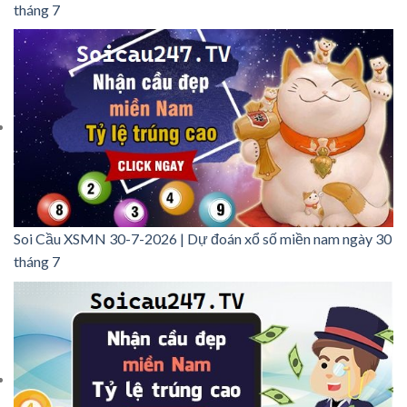
tháng 7
Soi Cầu XSMN 30-7-2026 | Dự đoán xổ số miền nam ngày 30
tháng 7