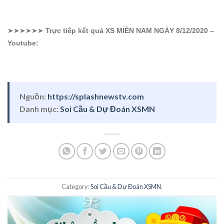
➤➤➤➤➤➤
Trực tiếp kết quả XS MIỀN NAM NGÀY 8/12/2020 –
Youtube:
Nguồn:
https://splashnewstv.com
Danh mục:
Soi Cầu & Dự Đoán XSMN
Category:
Soi Cầu & Dự Đoán XSMN
.