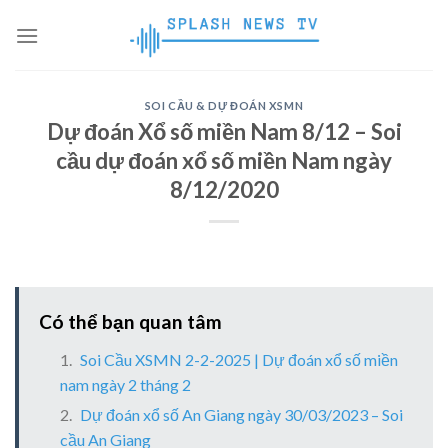
Skip
to
content
SOI CẦU & DỰ ĐOÁN XSMN
Dự đoán Xổ số miền Nam 8/12 – Soi
cầu dự đoán xổ số miền Nam ngày
8/12/2020
Có thể bạn quan tâm
Soi Cầu XSMN 2-2-2025 | Dự đoán xổ số miền
nam ngày 2 tháng 2
Dự đoán xổ số An Giang ngày 30/03/2023 – Soi
cầu An Giang