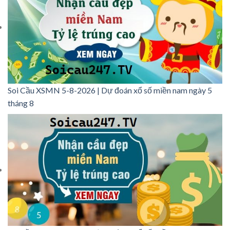
Soi Cầu XSMN 5-8-2026 | Dự đoán xổ số miền nam ngày 5
tháng 8