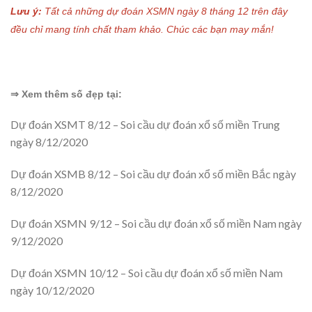
Lưu ý:
Tất cả những dự đoán XSMN ngày 8 tháng 12 trên đây
đều chỉ mang tính chất tham khảo. Chúc các bạn may mắn!
⇒ Xem thêm số đẹp
tại:
Dự đoán XSMT 8/12 – Soi cầu dự đoán xổ số miền Trung
ngày 8/12/2020
Dự đoán XSMB 8/12 – Soi cầu dự đoán xổ số miền Bắc ngày
8/12/2020
Dự đoán XSMN 9/12 – Soi cầu dự đoán xổ số miền Nam ngày
9/12/2020
Dự đoán XSMN 10/12 – Soi cầu dự đoán xổ số miền Nam
ngày 10/12/2020