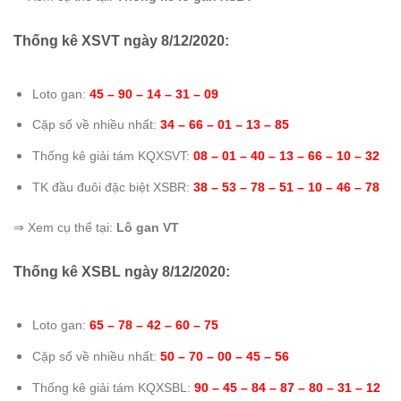
Thống kê XSVT ngày 8/12/2020:
Loto gan:
45 – 90 – 14 – 31 – 09
Cặp số về nhiều nhất:
34 – 66 – 01 – 13 – 85
Thống kê giải tám KQXSVT:
08 – 01 – 40 – 13 – 66 – 10 – 32
TK đầu đuôi đặc biệt XSBR:
38 – 53 – 78 – 51 – 10 – 46 – 78
⇒ Xem cụ thể tại:
Lô gan VT
Thống kê XSBL ngày 8/12/2020:
Loto gan:
65 – 78 – 42 – 60 – 75
Cặp số về nhiều nhất:
50 – 70 – 00 – 45 – 56
Thống kê giải tám KQXSBL:
90 – 45 – 84 – 87 – 80 – 31 – 12