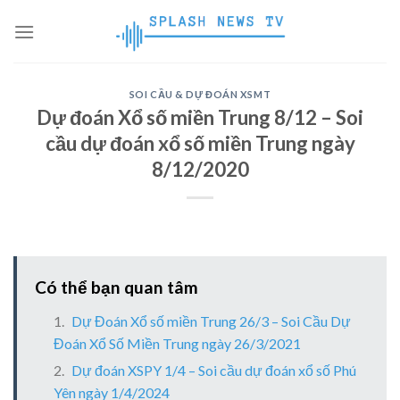
Skip
to
content
SOI CẦU & DỰ ĐOÁN XSMT
Dự đoán Xổ số miền Trung 8/12 – Soi
cầu dự đoán xổ số miền Trung ngày
8/12/2020
Có thể bạn quan tâm
Dự Đoán Xổ số miền Trung 26/3 – Soi Cầu Dự
Đoán Xổ Số Miền Trung ngày 26/3/2021
Dự đoán XSPY 1/4 – Soi cầu dự đoán xổ số Phú
Yên ngày 1/4/2024