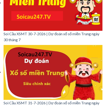
Soi Cầu XSMT 30-7-2026 | Dự đoán xổ số miền Trung ngày
30 tháng 7
Soi Cầu XSMT 31-7-2026 | Dự đoán xổ số miền Trung ngày