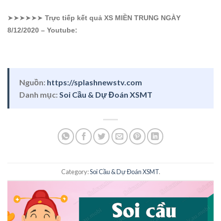
➤➤➤➤➤➤
Trực tiếp kết quả XS MIỀN TRUNG NGÀY
8/12/2020 – Youtube:
Nguồn:
https://splashnewstv.com
Danh mục:
Soi Cầu & Dự Đoán XSMT
Category:
Soi Cầu & Dự Đoán XSMT
.