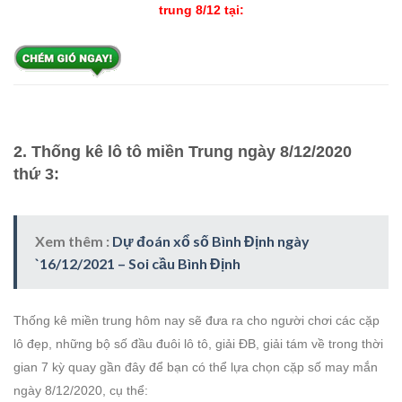
trung 8/12 tại:
2. Thống kê lô tô miền Trung ngày 8/12/2020
thứ 3:
Xem thêm :
Dự đoán xổ số Bình Định ngày
`16/12/2021 – Soi cầu Bình Định
Thống kê miền trung hôm nay sẽ đưa ra cho người chơi các cặp
lô đẹp, những bộ số đầu đuôi lô tô, giải ĐB, giải tám về trong thời
gian 7 kỳ quay gần đây để bạn có thể lựa chọn cặp số may mắn
ngày 8/12/2020, cụ thể: