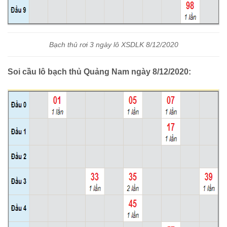
Bạch thủ rơi 3 ngày lô XSDLK 8/12/2020
Soi cầu lô bạch thủ Quảng Nam ngày 8/12/2020: