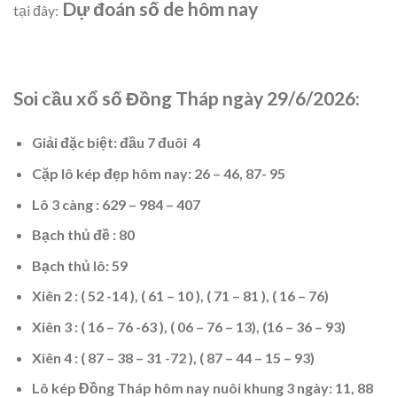
Dự đoán số de hôm nay
tại đây:
Soi cầu xổ số Đồng Tháp
ngày 29/6/2026:
Giải đặc biệt:
đầu 7 đuôi 4
Cặp lô kép đẹp hôm nay: 2
6 – 46, 87- 95
Lô 3 càng : 629 – 984 – 407
Bạch thủ đề : 80
Bạch thủ lô: 59
Xiên 2 : ( 52 -14 ), ( 61 – 10 ), ( 71 – 81 ), ( 16 – 76)
Xiên 3 : ( 16 – 76 -63 ), ( 06 – 76 – 13), (16 – 36 – 93)
Xiên 4 : ( 87 – 38 – 31 -72 ), ( 87 – 44 – 15 – 93)
Lô kép Đồng Tháp hôm nay nuôi khung 3 ngày: 11, 88