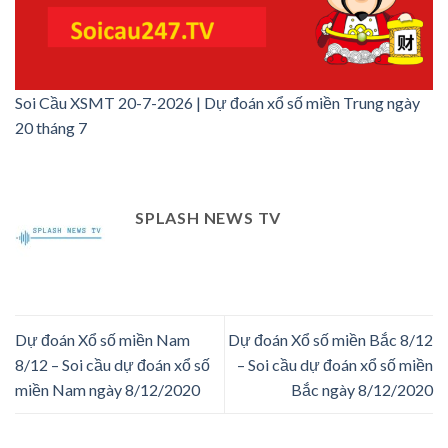
Soi Cầu XSMT 20-7-2026 | Dự đoán xổ số miền Trung ngày
20 tháng 7
SPLASH NEWS TV
Dự đoán Xổ số miền Nam
Dự đoán Xổ số miền Bắc 8/12
8/12 – Soi cầu dự đoán xổ số
– Soi cầu dự đoán xổ số miền
miền Nam ngày 8/12/2020
Bắc ngày 8/12/2020