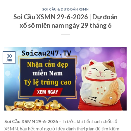
SOI CẦU & DỰ ĐOÁN XSMN
Soi Cầu XSMN 29-6-2026 | Dự đoán
xổ số miền nam ngày 29 tháng 6
30
Jun
Soi Cầu XSMN 29-6-2026 –
Trước khi tiến hành chốt số
XSMN, hầu hết mọi người đều dành thời gian để tìm kiếm