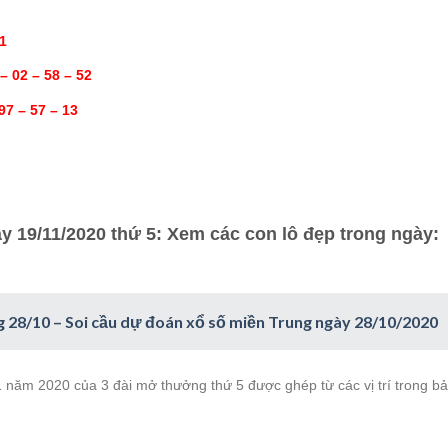
51
 – 02 – 58 – 52
97 – 57 – 13
y 19/11/2020 thứ 5: Xem các con lô đẹp trong ngày:
 28/10 – Soi cầu dự đoán xổ số miền Trung ngày 28/10/2020
m 2020 của 3 đài mở thưởng thứ 5 được ghép từ các vị trí trong bảng 