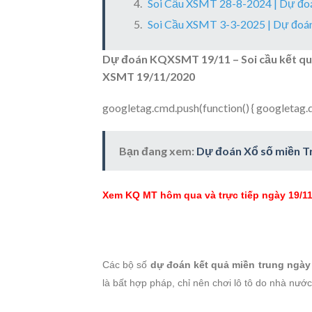
Soi Cầu XSMT 28-8-2024 | Dự đoá
Soi Cầu XSMT 3-3-2025 | Dự đoán 
Dự đoán KQXSMT 19/11 – Soi cầu kết quả
XSMT 19/11/2020
googletag.cmd.push(function() { googletag.
Bạn đang xem:
Dự đoán Xổ số miền Tr
Xem KQ MT hôm qua và trực tiếp ngày 19/11
Các bộ số
dự đoán kết quả miền trung ngày
là bất hợp pháp, chỉ nên chơi lô tô do nhà nư