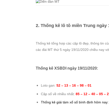
2. Thống kê lô tô miền Trung ngày 
Thống kê tổng hợp các cặp lô đẹp, thông tin của
các đài MT thứ 5 ngày 19/11/2020 chiều nay với
Thống kê XSBDI ngày 19/11/2020:
Loto gan:
52 – 13 – 16 – 98 – 01
Cặp số về nhiều nhất:
85 – 12 – 40 – 05 – 
Thống kê giải tám xổ số bình định hôm nay