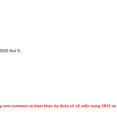
020 thứ 5:
 xem comment và tham khảo dự đoán xổ số miền trung 19/11 tại