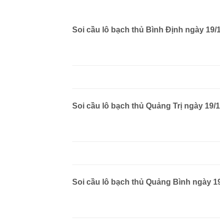
Soi cầu lô bạch thủ Bình Định ngày 19/
Soi cầu lô bạch thủ Quảng Trị ngày 19/1
Soi cầu lô bạch thủ Quảng Bình ngày 19