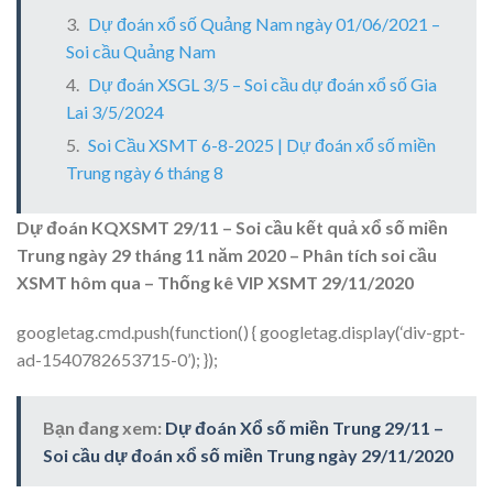
Dự đoán xổ số Quảng Nam ngày 01/06/2021 –
Soi cầu Quảng Nam
Dự đoán XSGL 3/5 – Soi cầu dự đoán xổ số Gia
Lai 3/5/2024
Soi Cầu XSMT 6-8-2025 | Dự đoán xổ số miền
Trung ngày 6 tháng 8
Dự đoán KQXSMT 29/11 – Soi cầu kết quả xổ số miền
Trung ngày 29 tháng 11 năm 2020 – Phân tích soi cầu
XSMT hôm qua – Thống kê VIP XSMT 29/11/2020
googletag.cmd.push(function() { googletag.display(‘div-gpt-
ad-1540782653715-0’); });
Bạn đang xem:
Dự đoán Xổ số miền Trung 29/11 –
Soi cầu dự đoán xổ số miền Trung ngày 29/11/2020