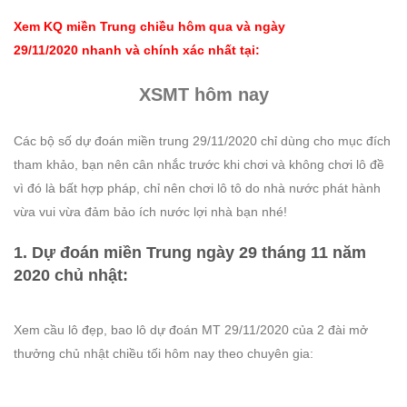
Xem KQ miền Trung chiều hôm qua và ngày
29/11/2020 nhanh và chính xác nhất tại:
XSMT hôm nay
Các bộ số dự đoán miền trung 29/11/2020 chỉ dùng cho mục đích
tham khảo, bạn nên cân nhắc trước khi chơi và không chơi lô đề
vì đó là bất hợp pháp, chỉ nên chơi lô tô do nhà nước phát hành
vừa vui vừa đảm bảo ích nước lợi nhà bạn nhé!
1. Dự đoán miền Trung ngày 29 tháng 11 năm
2020 chủ nhật:
Xem cầu lô đẹp, bao lô dự đoán MT 29/11/2020 của 2 đài mở
thưởng chủ nhật chiều tối hôm nay theo chuyên gia: