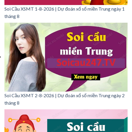
Soi Cầu XSMT 1-8-2026 | Dự đoán xổ số miền Trung ngày 1
tháng 8
Soi Cầu XSMT 2-8-2026 | Dự đoán xổ số miền Trung ngày 2
tháng 8