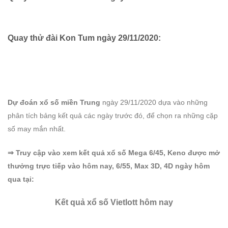
Quay thử đài Kon Tum ngày 29/11/2020:
Dự đoán xổ số miền Trung
ngày 29/11/2020 dựa vào những
phân tích bảng kết quả các ngày trước đó, để chọn ra những cặp
số may mắn nhất.
⇒ Truy cập vào xem kết quả xổ số Mega 6/45, Keno được mở
thưởng trực tiếp vào hôm nay, 6/55, Max 3D, 4D ngày hôm
qua tại:
Kết quả xổ số Vietlott hôm nay