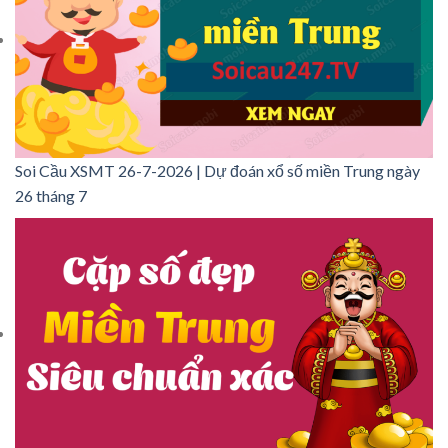
Soi Cầu XSMT 26-7-2026 | Dự đoán xổ số miền Trung ngày
26 tháng 7