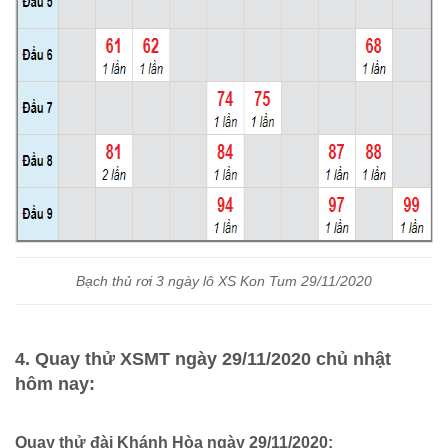
Bạch thủ rơi 3 ngày lô XS Kon Tum 29/11/2020
4. Quay thử XSMT ngày 29/11/2020 chủ nhật
hôm nay:
Quay thử đài Khánh Hòa ngày 29/11/2020: