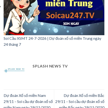
Soi Cầu XSMT 24-7-2026 | Dự đoán xổ số miền Trung ngày
24 tháng 7
SPLASH NEWS TV
Dự đoán Xổ số miền Nam
Dự đoán Xổ số miền Bắc
29/11 – Soi cầu dự đoán xổ số
29/11 – Soi cầu dự đoán xổ số
miền Nam ngày 29/11/2020
miền Bắc ngày 29/11/2020