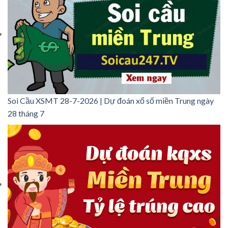
Soi Cầu XSMT 28-7-2026 | Dự đoán xổ số miền Trung ngày
28 tháng 7