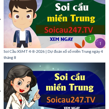
Soi Cầu XSMT 4-8-2026 | Dự đoán xổ số miền Trung ngày 4
tháng 8