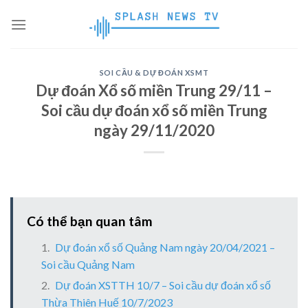
Skip
to
content
SOI CẦU & DỰ ĐOÁN XSMT
Dự đoán Xổ số miền Trung 29/11 –
Soi cầu dự đoán xổ số miền Trung
ngày 29/11/2020
Có thể bạn quan tâm
Dự đoán xổ số Quảng Nam ngày 20/04/2021 –
Soi cầu Quảng Nam
Dự đoán XSTTH 10/7 – Soi cầu dự đoán xổ số
Thừa Thiên Huế 10/7/2023