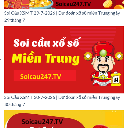
Soi Cầu XSMT 29-7-2026 | Dự đoán xổ số miền Trung ngày
29 tháng 7
Soi Cầu XSMT 30-7-2026 | Dự đoán xổ số miền Trung ngày
30 tháng 7