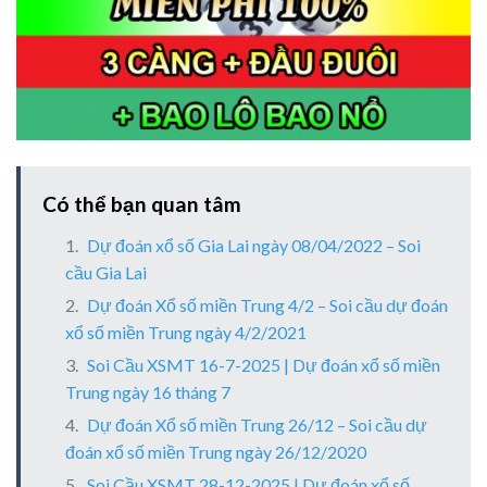
Có thể bạn quan tâm
Dự đoán xổ số Gia Lai ngày 08/04/2022 – Soi
cầu Gia Lai
Dự đoán Xổ số miền Trung 4/2 – Soi cầu dự đoán
xổ số miền Trung ngày 4/2/2021
Soi Cầu XSMT 16-7-2025 | Dự đoán xổ số miền
Trung ngày 16 tháng 7
Dự đoán Xổ số miền Trung 26/12 – Soi cầu dự
đoán xổ số miền Trung ngày 26/12/2020
Soi Cầu XSMT 28-12-2025 | Dự đoán xổ số