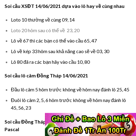
Soi cầu XSĐT
14/06/2021
dựa vào lô hay về cùng nhau
Loto 10 thường về cùng 09, 14
Loto 20 hôm sau có thể về 23, 20
Lô về 67 thì các bạn có thể vào cầu 65, 47
Lô về kép 33 hôm sau khả năng cao sẽ về 03, 30
Lô 80 đã ra các bạn hãy vào cầu 10, 80
Soi cầu lô câm Đồng Tháp
14/06/2021
Đầu lô câm 5 hôm trước không về hôm nay đánh lô 25, 45
Đuôi lô câm 2, 5, 6 hôm trước không về hôm nay đánh lô
45, 56, 23
Soi cầu Đồng Tháp
14/06/2021
dựa vào thuật toán
Pascal