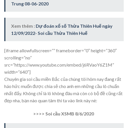
Trung 08-06-2020
Xem thêm :
Dự đoán xổ số Thừa Thiên Huế ngày
12/09/2022- Soi cầu Thừa Thiên Huế
[iframe allowfullscreen=”” frameborder=”0″ height=”360″
scrolling=”no”
src=”https://www.youtube.com/embed/j6RVaoY6Z1M”
width=”640″]
Chuyên gia soi cầu miền Bắc của chúng tôi hôm nay đang rất
háo hức muốn được chia sẻ cho anh em những cầu lô chuẩn
nhất đấy. Không chỉ là lô không đâu mà còn có bộ đề cũng rất
đẹp nha, bạn nào quan tâm thì ta vào link này nè:
>>>>
Soi cầu XSMB 8/6/2020