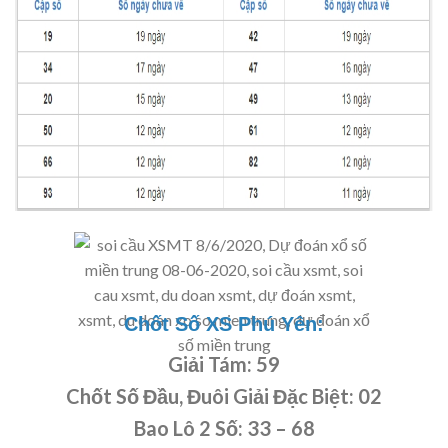
Chốt Số XS Phú Yên:
Giải Tám: 59
Chốt Số Đầu, Đuôi Giải Đặc Biệt: 02
Bao Lô 2 Số: 33 – 68