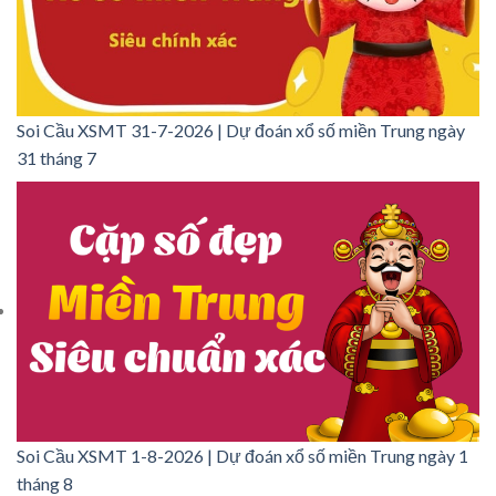
Soi Cầu XSMT 31-7-2026 | Dự đoán xổ số miền Trung ngày
31 tháng 7
Soi Cầu XSMT 1-8-2026 | Dự đoán xổ số miền Trung ngày 1
tháng 8