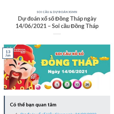
SOI CẦU & DỰ ĐOÁN XSMN
Dự đoán xổ số Đồng Tháp ngày
14/06/2021 – Soi cầu Đồng Tháp
13
Jun
Có thể bạn quan tâm