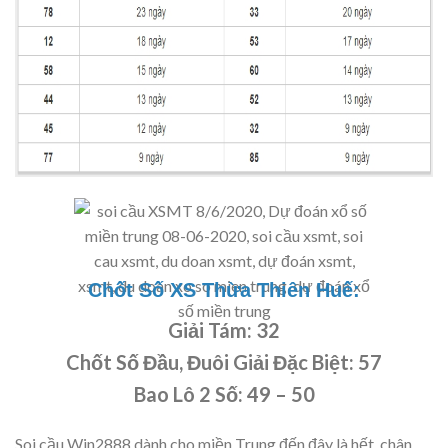
Chốt Số XS Thừa Thiên Huế:
Giải Tám: 32
Chốt Số Đầu, Đuôi Giải Đặc Biệt: 57
Bao Lô 2 Số: 49 – 50
Soi cầu Win2888 dành cho miền Trung đến đây là hết, chân