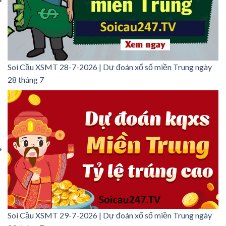
Soi Cầu XSMT 28-7-2026 | Dự đoán xổ số miền Trung ngày
28 tháng 7
Soi Cầu XSMT 29-7-2026 | Dự đoán xổ số miền Trung ngày