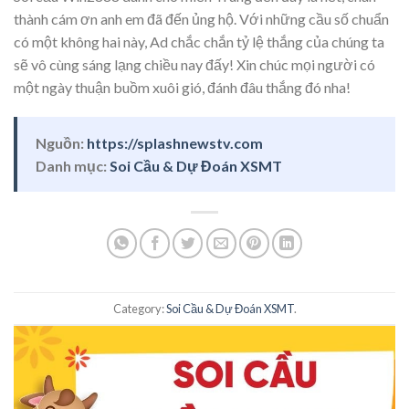
thành cám ơn anh em đã đến ủng hộ. Với những cầu số chuẩn
có một không hai này, Ad chắc chắn tỷ lệ thắng của chúng ta
sẽ vô cùng sáng lạng chiều nay đấy! Xin chúc mọi người có
một ngày thuận buồm xuôi gió, đánh đâu thắng đó nha!
Nguồn:
https://splashnewstv.com
Danh mục:
Soi Cầu & Dự Đoán XSMT
Category:
Soi Cầu & Dự Đoán XSMT
.