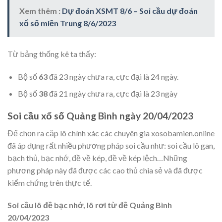
Xem thêm :
Dự đoán XSMT 8/6 – Soi cầu dự đoán
xổ số miền Trung 8/6/2023
Từ bảng thống kê ta thấy:
Bộ số
63
đã 23 ngày chưa ra, cực đại là 24 ngày.
Bộ số
38
đã 21 ngày chưa ra, cực đại là 23 ngày
Soi cầu xổ số Quảng Bình ngày 20/04/2023
Để chọn ra cặp lô chính xác các chuyên gia xosobamien.online
đã áp dụng rất nhiều phương pháp soi cầu như: soi cầu lô gan,
bạch thủ, bạc nhớ, đề về kép, đề về kép lệch…Những
phương pháp này đã được các cao thủ chia sẻ và đã được
kiểm chứng trên thực tế.
Soi cầu lô đề bạc nhớ, lô rơi từ đề Quảng Bình
20/04/2023