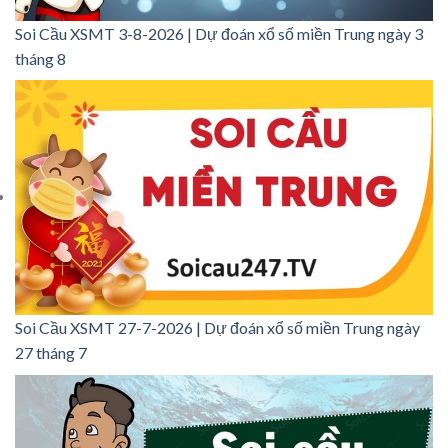
Soi Cầu XSMT 3-8-2026 | Dự đoán xổ số miền Trung ngày 3
tháng 8
Soi Cầu XSMT 27-7-2026 | Dự đoán xổ số miền Trung ngày
27 tháng 7