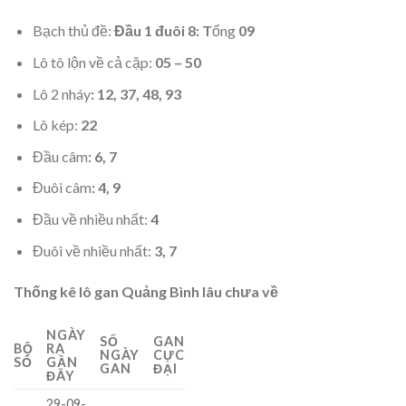
Bạch thủ đề:
Đầu 1 đuôi
8
: T
ổng
09
Lô tô lộn về cả cặp:
05 – 50
Lô 2 nháy
: 12, 37, 48, 93
Lô kép:
22
Đầu câm
: 6, 7
Đuôi câm
: 4, 9
Đầu về nhiều nhất:
4
Đuôi về nhiều nhất:
3, 7
Thống kê lô gan Quảng Bình lâu chưa về
NGÀY
SỐ
GAN
BỘ
RA
NGÀY
CỰC
SỐ
GẦN
GAN
ĐẠI
ĐÂY
29-09-