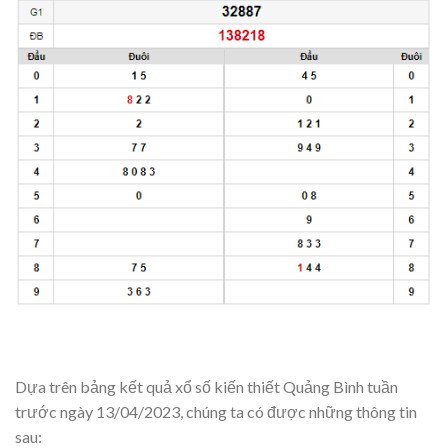
Dựa trên bảng kết quả xổ số kiến thiết Quảng Bình
tuần
trước ngày 13/04/2023, chúng ta có được những thông tin
sau: