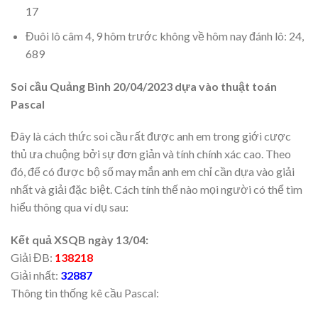
17
Đuôi lô câm 4, 9 hôm trước không về hôm nay đánh lô: 24,
689
Soi cầu Quảng Bình
20/04/2023
dựa vào thuật toán
Pascal
Đây là cách thức soi cầu rất được anh em trong giới cược
thủ ưa chuộng bởi sự đơn giản và tính chính xác cao. Theo
đó, để có được bộ số may mắn anh em chỉ cần dựa vào giải
nhất và giải đặc biệt. Cách tính thế nào mọi người có thể tìm
hiểu thông qua ví dụ sau:
Kết quả XSQB ngày 13/04:
Giải ĐB:
138218
Giải nhất:
32887
Thông tin thống kê cầu Pascal: