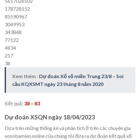
5617026502
178728152
85590967
3049953
343848
77122
4834
217
38
Xem thêm :
Dự đoán Xổ số miền Trung 23/8 – Soi
cầu KQXSMT ngày 23 tháng 8 năm 2020
Kết quả:
38 – 83
Dự đoán XSQN ngày
18/04/2023
Dựa trên những thống kê và phân tích ở trên các chuyên gia
xosobamien.online của chúng tôi đưa ra dự đoán kết quả xổ