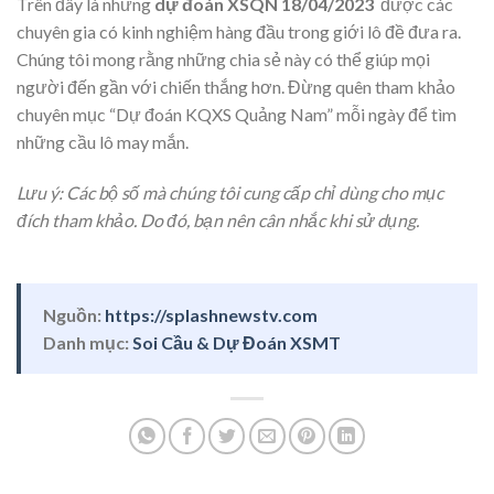
Trên đây là những
dự đoán XSQN 18/04/2023
được các
chuyên gia có kinh nghiệm hàng đầu trong giới lô đề đưa ra.
Chúng tôi mong rằng những chia sẻ này có thể giúp mọi
người đến gần với chiến thắng hơn. Đừng quên tham khảo
chuyên mục “Dự đoán KQXS Quảng Nam” mỗi ngày để tìm
những cầu lô may mắn.
Lưu ý: Các bộ số mà chúng tôi cung cấp chỉ dùng cho mục
đích tham khảo. Do đó, bạn nên cân nhắc khi sử dụng.
Nguồn:
https://splashnewstv.com
Danh mục:
Soi Cầu & Dự Đoán XSMT