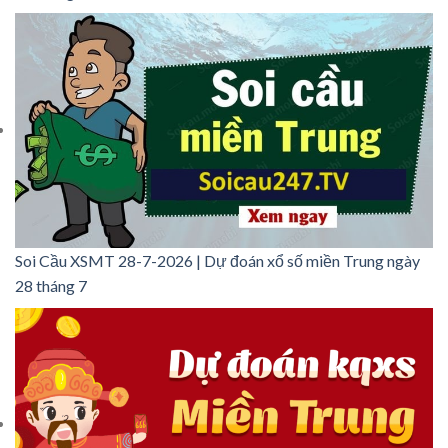
Soi Cầu XSMT 28-7-2026 | Dự đoán xổ số miền Trung ngày
28 tháng 7