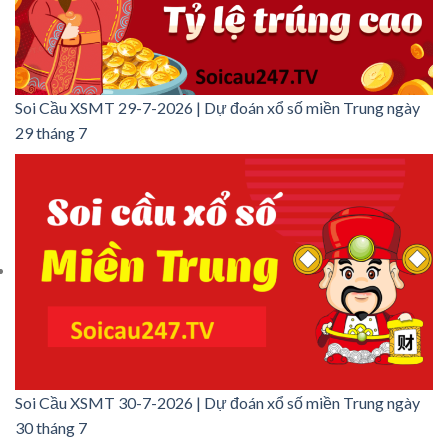
Soi Cầu XSMT 29-7-2026 | Dự đoán xổ số miền Trung ngày
29 tháng 7
Soi Cầu XSMT 30-7-2026 | Dự đoán xổ số miền Trung ngày
30 tháng 7