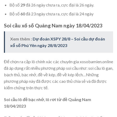
Bộ số
29
đã 26 ngày chưa ra, cực đại là 26 ngày.
Bộ số
60
đã 23 ngày chưa ra, cực đại là 24 ngày
Soi cầu xổ số Quảng Nam ngày 18/04/2023
Xem thêm :
Dự đoán XSPY 28/8 – Soi cầu dự đoán
xổ số Phú Yên ngày 28/8/2023
Để chọn ra cặp lô chính xác các chuyên gia xosobamien.online
đã áp dụng rất nhiều phương pháp soi cầu như: soi cầu lô gan,
bạch thủ, bạc nhớ, đề về kép, đề về kép lệch…Những
phương pháp này đã được các cao thủ chia sẻ và đã được
kiểm chứng trên thực tế.
Soi cầu lô đề bạc nhớ, lô rơi từ đề Quảng Nam
18/04/2023