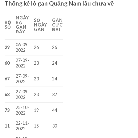
Thống kê lô gan Quảng Nam lâu chưa về
NGÀY
SỐ
GAN
BỘ
RA
NGÀY
CỰC
SỐ
GẦN
GAN
ĐẠI
ĐÂY
06-09-
29
26
26
2022
27-09-
60
23
24
2022
27-09-
67
23
24
2022
27-09-
68
23
32
2022
25-10-
73
19
44
2022
22-11-
11
15
30
2022