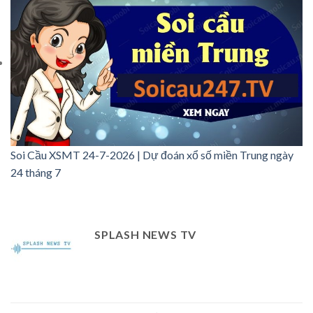
Soi Cầu XSMT 24-7-2026 | Dự đoán xổ số miền Trung ngày
24 tháng 7
SPLASH NEWS TV