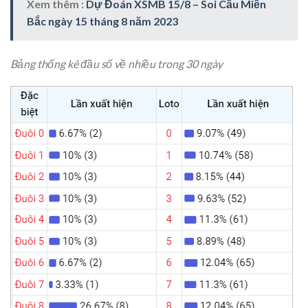
Xem thêm :
Dự Đoán XSMB 15/8 – Soi Cầu Miền
Bắc ngày 15 tháng 8 năm 2023
Bảng thống kê đầu số về nhiều trong 30 ngày