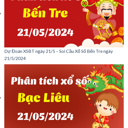
Dự Đoán XSBT ngày 21/5 – Soi Cầu Xổ Số Bến Tre ngày
21/5/2024