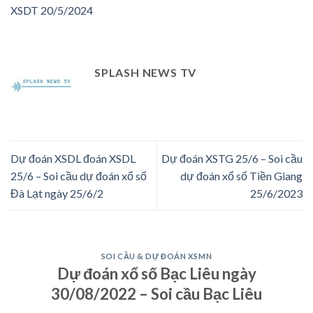
XSDT 20/5/2024
SPLASH NEWS TV
Dự đoán XSDL đoán XSDL
Dự đoán XSTG 25/6 – Soi cầu
25/6 – Soi cầu dự đoán xổ số
dự đoán xổ số Tiền Giang
Đà Lạt ngày 25/6/2
25/6/2023
SOI CẦU & DỰ ĐOÁN XSMN
Dự đoán xổ số Bạc Liêu ngày
30/08/2022 – Soi cầu Bạc Liêu