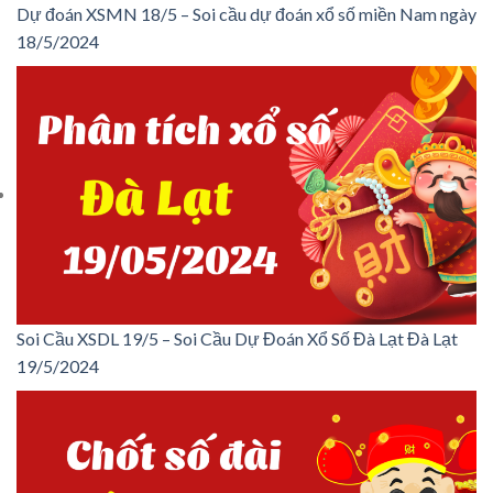
Dự đoán XSMN 18/5 – Soi cầu dự đoán xổ số miền Nam ngày
18/5/2024
Soi Cầu XSDL 19/5 – Soi Cầu Dự Đoán Xổ Số Đà Lạt Đà Lạt
19/5/2024