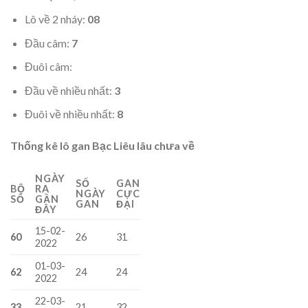
Lô về 2 nháy:
08
Đầu câm:
7
Đuôi câm:
Đầu về nhiều nhất:
3
Đuôi về nhiều nhất:
8
Thống kê lô gan Bạc Liêu lâu chưa về
NGÀY
SỐ
GAN
BỘ
RA
NGÀY
CỰC
SỐ
GẦN
GAN
ĐẠI
ĐÂY
15-02-
60
26
31
2022
01-03-
62
24
24
2022
22-03-
33
21
32