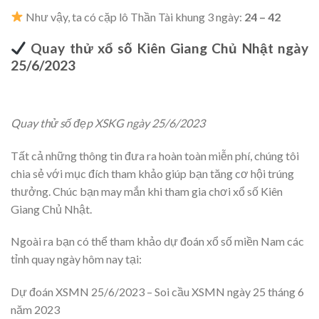
Như vậy, ta có cặp lô Thần Tài khung 3 ngày:
24 – 42
Quay thử xổ số Kiên Giang Chủ Nhật ngày
25/6/2023
Quay thử số đẹp XSKG ngày 25/6/2023
Tất cả những thông tin đưa ra hoàn toàn miễn phí, chúng tôi
chia sẻ với mục đích tham khảo giúp bạn tăng cơ hội trúng
thưởng. Chúc bạn may mắn khi tham gia chơi xổ số Kiên
Giang Chủ Nhật.
​​​​​​​Ngoài ra bạn có thể tham khảo dự đoán xổ số miền Nam các
tỉnh quay ngày hôm nay tại:
Dự đoán XSMN 25/6/2023 – Soi cầu XSMN ngày 25 tháng 6
năm 2023