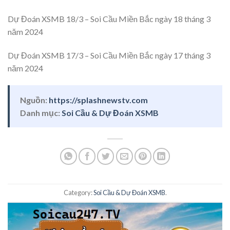
Dự Đoán XSMB 18/3 – Soi Cầu Miền Bắc ngày 18 tháng 3
năm 2024
Dự Đoán XSMB 17/3 – Soi Cầu Miền Bắc ngày 17 tháng 3
năm 2024
Nguồn:
https://splashnewstv.com
Danh mục:
Soi Cầu & Dự Đoán XSMB
Category:
Soi Cầu & Dự Đoán XSMB
.