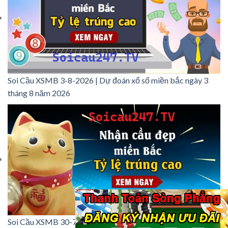
Soi Cầu XSMB 3-8-2026 | Dự đoán xổ số miền bắc ngày 3
tháng 8 năm 2026
Soi Cầu XSMB 30-7-2026 | Dự đoán xổ số miền bắc ngày 30