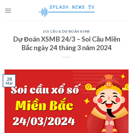
Skip
to
content
SOI CẦU & DỰ ĐOÁN XSMB
Dự Đoán XSMB 24/3 – Soi Cầu Miền
Bắc ngày 24 tháng 3 năm 2024
28
Mar