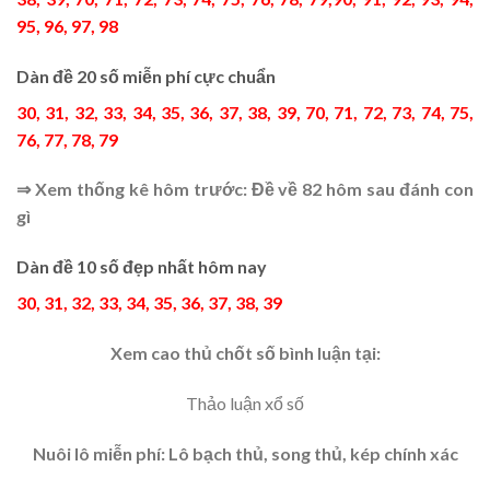
95, 96, 97, 98
Dàn đề 20 số miễn phí cực chuẩn
30, 31, 32, 33, 34, 35, 36, 37, 38, 39, 70, 71, 72, 73, 74, 75,
76, 77, 78, 79
⇒ Xem thống kê hôm trước: Đề về 82 hôm sau đánh con
gì
Dàn đề 10 số đẹp nhất hôm nay
30, 31, 32, 33, 34, 35, 36, 37, 38, 39
Xem cao thủ chốt số bình luận tại:
Thảo luận xổ số
Nuôi lô miễn phí: Lô bạch thủ, song thủ, kép chính xác