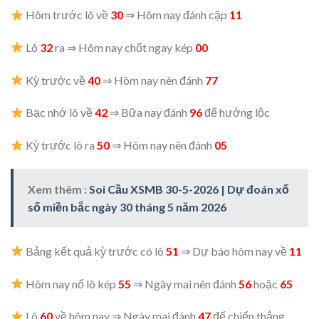
Hôm trước lô về
30
⇒ Hôm nay đánh cặp
11
Lô
32
ra ⇒ Hôm nay chốt ngay kép
00
Kỳ trước về
40
⇒ Hôm nay nên đánh
77
Bạc nhớ lô về
42
⇒ Bữa nay đánh
96
để hưởng lộc
Kỳ trước lô ra
50
⇒ Hôm nay nên đánh
05
Xem thêm :
Soi Cầu XSMB 30-5-2026 | Dự đoán xổ
số miền bắc ngày 30 tháng 5 năm 2026
Bảng kết quả kỳ trước có lô
51
⇒ Dự báo hôm nay về
11
Hôm nay nổ lô kép
55
⇒ Ngày mai nên đánh
56
hoặc
65
Lô
60
về hôm nay ⇒ Ngày mai đánh
47
để chiến thắng