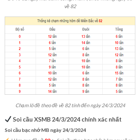
về 82
Chạm lô đề theo đề về 82 tính đến ngày 24/3/2024
Soi cầu XSMB 24/3/2024 chính xác nhất
Soi cầu bạc nhớ MB ngày 24/3/2024