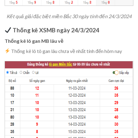
Kết quả giải đặc biệt miền Bắc 30 ngày tính đến 24/3/2024
Thống kê XSMB ngày 24/3/2024
Thống kê lô gan MB lâu về
Thống kê lô tô gan lâu chưa về nhất tính đến hôm nay