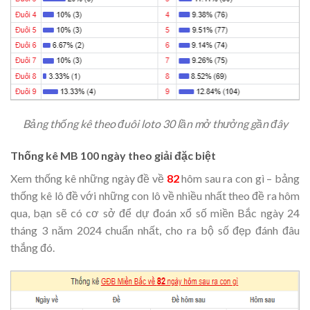
Bảng thống kê theo đuôi loto 30 lần mở thưởng gần đây
Thống kê MB 100 ngày theo giải đặc biệt
Xem thống kê những ngày đề về
82
hôm sau ra con gì – bảng
thống kê lô đề với những con lô về nhiều nhất theo đề ra hôm
qua, bạn sẽ có cơ sở để dự đoán xổ số miền Bắc ngày 24
tháng 3 năm 2024 chuẩn nhất, cho ra bộ số đẹp đánh đâu
thắng đó.