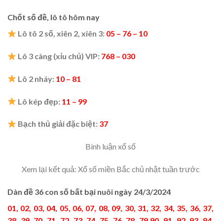
Chốt số đề, lô tô hôm nay
Lô tô 2 số, xiên 2, xiên 3:
05 – 76 – 10
Lô 3 càng (xỉu chủ) VIP:
768 – 030
Lô 2 nháy:
10 – 81
Lô kép đẹp:
11 – 99
Bạch thủ giải đặc biệt:
37
Bình luận xổ số
Xem lại kết quả: Xổ số miền Bắc chủ nhật tuần trước
Dàn đề 36 con số bất bại nuôi ngày 24/3/2024
01, 02, 03, 04, 05, 06, 07, 08, 09, 30, 31, 32, 34, 35, 36, 37,
38, 39, 70, 71, 72, 73, 74, 75, 76, 78, 79,90, 91, 92, 93, 94,