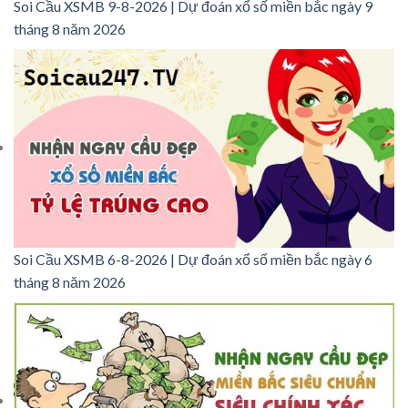
Soi Cầu XSMB 9-8-2026 | Dự đoán xổ số miền bắc ngày 9
tháng 8 năm 2026
Soi Cầu XSMB 6-8-2026 | Dự đoán xổ số miền bắc ngày 6
tháng 8 năm 2026