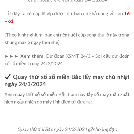
Từ đây, ta có cặp lô vip được dự báo có khả năng về cao
16
– 61
(Theo kinh nghiệm, bạn chỉ nên nuôi cặp song thủ lô này trong
khung max 3 ngày thôi nhé)
►►►
Xem thêm:
Dự đoán XSMT 24/3 – Soi cầu dự đoán
xổ số miền Trung 24/3/2024
Quay thử xổ số miền Bắc lấy may chủ nhật
ngày 24/3/2024
Xem quay thử xổ số miền Bắc hôm nay lấy số may mắn xuất
hiện ngẫu nhiên do máy tính điện tử đưa ra:
Quay thử đài Bắc ngày 24/3/2024 giờ hoàng đạo