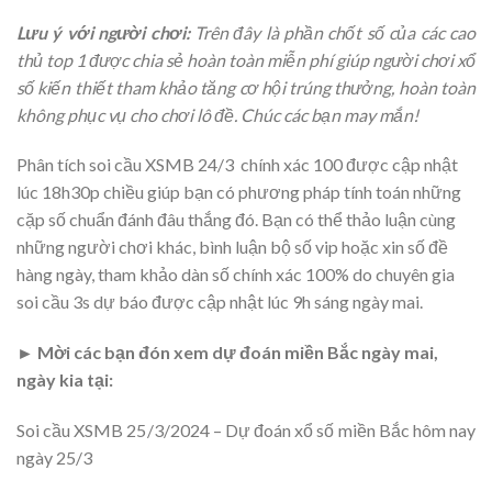
Lưu ý với người chơi:
Trên đây là phần chốt số của các cao
thủ top 1 được chia sẻ hoàn toàn miễn phí giúp người chơi xổ
số kiến thiết tham khảo tăng cơ hội trúng thưởng, hoàn toàn
không phục vụ cho chơi lô đề. Chúc các bạn may mắn!
Phân tích soi cầu XSMB 24/3 chính xác 100 được cập nhật
lúc 18h30p chiều giúp bạn có phương pháp tính toán những
cặp số chuẩn đánh đâu thắng đó. Bạn có thể thảo luận cùng
những người chơi khác, bình luận bộ số vip hoặc xin số đề
hàng ngày, tham khảo dàn số chính xác 100% do chuyên gia
soi cầu 3s dự báo được cập nhật lúc 9h sáng ngày mai.
►
Mời các bạn đón xem dự đoán miền Bắc ngày mai,
ngày kia tại:
Soi cầu XSMB 25/3/2024 – Dự đoán xổ số miền Bắc hôm nay
ngày 25/3