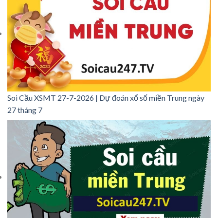
Soi Cầu XSMT 27-7-2026 | Dự đoán xổ số miền Trung ngày
27 tháng 7