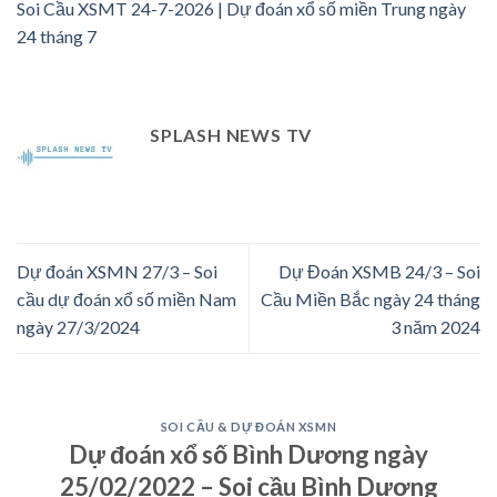
Soi Cầu XSMT 24-7-2026 | Dự đoán xổ số miền Trung ngày
24 tháng 7
SPLASH NEWS TV
Dự đoán XSMN 27/3 – Soi
Dự Đoán XSMB 24/3 – Soi
cầu dự đoán xổ số miền Nam
Cầu Miền Bắc ngày 24 tháng
ngày 27/3/2024
3 năm 2024
SOI CẦU & DỰ ĐOÁN XSMN
Dự đoán xổ số Bình Dương ngày
25/02/2022 – Soi cầu Bình Dương