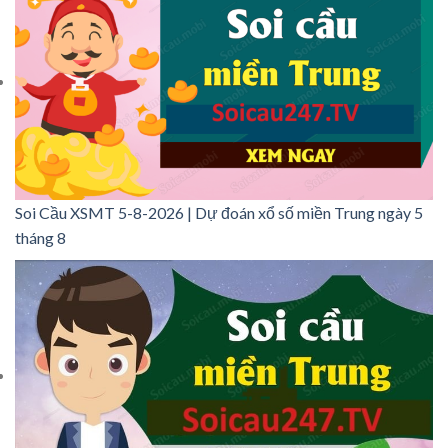
Soi Cầu XSMT 5-8-2026 | Dự đoán xổ số miền Trung ngày 5
tháng 8