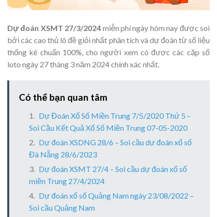
Dự đoán XSMT 27/3/2024
miễn phí ngày hôm nay được soi
bởi các cao thủ lô đề giỏi nhất phân tích và dự đoán từ số liệu
thống kê chuẩn 100%, cho người xem có được các cặp số
loto ngày 27 tháng 3 năm 2024 chính xác nhất.
Có thể bạn quan tâm
Dự Đoán Xổ Số Miền Trung 7/5/2020 Thứ 5 –
Soi Cầu Kết Quả Xổ Số Miền Trung 07-05-2020
Dự đoán XSDNG 28/6 – Soi cầu dự đoán xổ số
Đà Nẵng 28/6/2023
Dự đoán XSMT 27/4 – Soi cầu dự đoán xổ số
miền Trung 27/4/2024
Dự đoán xổ số Quảng Nam ngày 23/08/2022 –
Soi cầu Quảng Nam