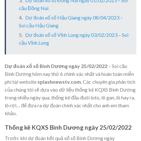
Dự đoán xổ số Đồng Nai ngày 01/02/2023 – Soi
cầu Đồng Nai
Dự đoán xổ số Hậu Giang ngày 08/04/2023 –
Soi cầu Hậu Giang
Dự đoán xổ số Vĩnh Long ngày 03/02/2023 – Soi
cầu Vĩnh Long
Dự đoán xổ số Bình Dương ngày 25/02/2022
– Soi cầu
Bình Dương hôm nay thứ 6 chính xác nhất và hoàn toàn miễn
phí tại website
splashnewstv.com
. Các chuyên gia phân tích
của chúng tôi sẽ dựa vào dữ liệu thống kê KQXS Bình Dương
trong nhiều ngày qua, thống kê đầu đuôi loto, lô gan, lô hay ra,
lô rơi… để đưa ra dự đoán chính xác nhất cho anh em tham
khảo.
Thống kê KQXS Bình Dương ngày
25/02/2022
Trước khi dự đoán kết quả xổ số Bình Dương ngày