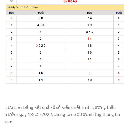
Dựa trên bảng kết quả xổ số kiến thiết Bình Dương
tuần
trước ngày 18/02/2022, chúng ta có được những thông tin
sau: