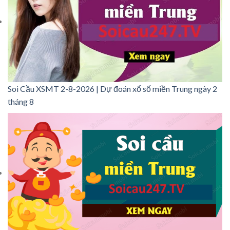
Soi Cầu XSMT 2-8-2026 | Dự đoán xổ số miền Trung ngày 2
tháng 8