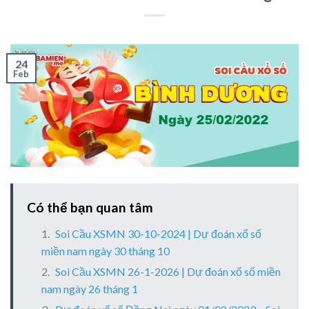
24
Feb
Có thể bạn quan tâm
Soi Cầu XSMN 30-10-2024 | Dự đoán xổ số
miền nam ngày 30 tháng 10
Soi Cầu XSMN 26-1-2026 | Dự đoán xổ số miền
nam ngày 26 tháng 1