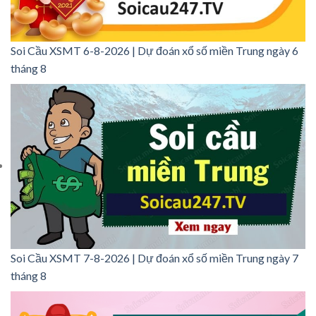
Soi Cầu XSMT 6-8-2026 | Dự đoán xổ số miền Trung ngày 6
tháng 8
Soi Cầu XSMT 7-8-2026 | Dự đoán xổ số miền Trung ngày 7
tháng 8