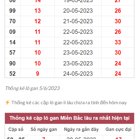
Thống kê lô gan 5/6/2023
Thống kê các cặp lô gan lì lâu chưa ra tính đến hôm nay