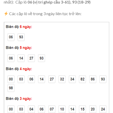
nhất):
Cặp lô
06 (vị trí ghép cầu 3-61), 93 (18-29)
Các cặp lô về trong 3 ngày liên tục trở lên: