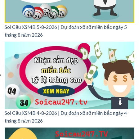
Soi Cầu XSMB 5-8-2026 | Dự đoán xổ số miền bắc ngày 5
tháng 8 năm 2026
Soi Cầu XSMB 4-8-2026 | Dự đoán xổ số miền bắc ngày 4
tháng 8 năm 2026