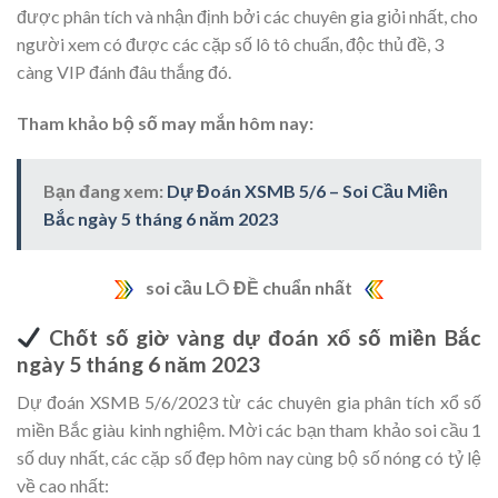
được phân tích và nhận định bởi các chuyên gia giỏi nhất, cho
người xem có được các cặp số lô tô chuẩn, độc thủ đề, 3
càng VIP đánh đâu thắng đó.
Tham khảo bộ số may mắn hôm nay:
Bạn đang xem:
Dự Đoán XSMB 5/6 – Soi Cầu Miền
Bắc ngày 5 tháng 6 năm 2023
soi cầu LÔ ĐỀ chuẩn nhất
Chốt số giờ vàng dự đoán xổ số miền Bắc
ngày 5 tháng 6 năm 2023
Dự đoán XSMB 5/6/2023 từ các chuyên gia phân tích xổ số
miền Bắc giàu kinh nghiệm. Mời các bạn tham khảo soi cầu 1
số duy nhất, các cặp số đẹp hôm nay cùng bộ số nóng có tỷ lệ
về cao nhất: