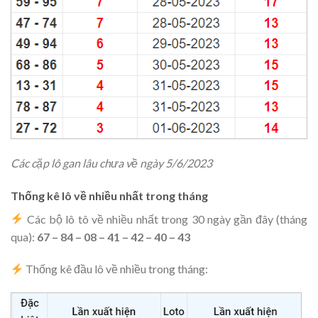
Các cặp lô gan lâu chưa về ngày 5/6/2023
Thống kê lô về nhiều nhất trong tháng
Các bộ lô tô về nhiều nhất trong 30 ngày gần đây (tháng
qua):
67 – 84 – 08 – 41 – 42 – 40 – 43
Thống kê đầu lô về nhiều trong tháng: