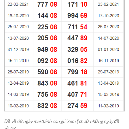
Đề về 08 ngày mai đánh con gì? Xem lịch sử những ngày đề
về 08