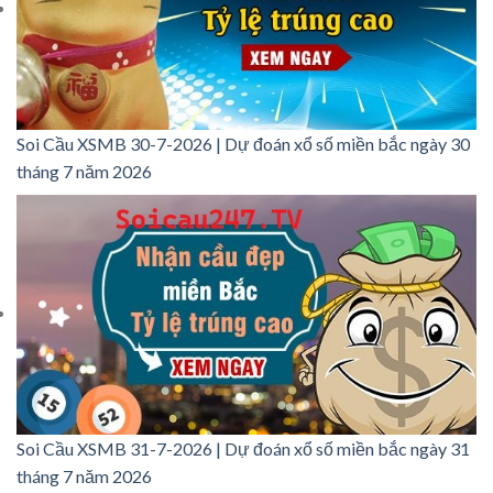
Soi Cầu XSMB 30-7-2026 | Dự đoán xổ số miền bắc ngày 30
tháng 7 năm 2026
Soi Cầu XSMB 31-7-2026 | Dự đoán xổ số miền bắc ngày 31
tháng 7 năm 2026