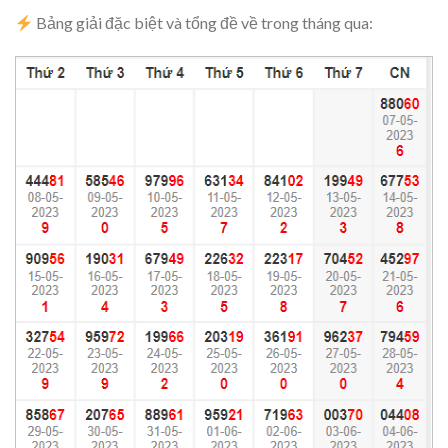
Bảng giải đặc biệt và tổng đề về trong tháng qua: