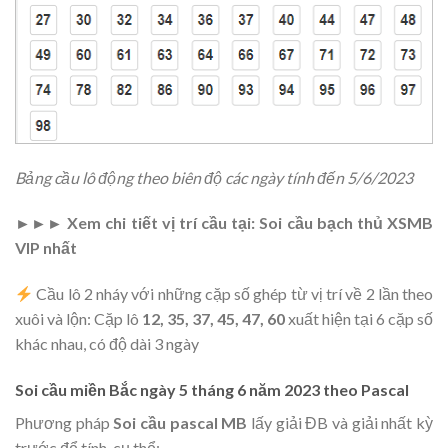
Bảng cầu lô động theo biên độ các ngày tính đến 5/6/2023
►►► Xem chi tiết vị trí cầu tại: Soi cầu bạch thủ XSMB
VIP nhất
Cầu lô 2 nháy với những cặp số ghép từ vị trí về 2 lần theo
xuôi và lộn: Cặp lô
12, 35, 37, 45, 47, 60
xuất hiện tại 6 cặp số
khác nhau, có độ dài 3 ngày
Soi cầu miền Bắc ngày 5 tháng 6 năm 2023 theo Pascal
Phương pháp
Soi cầu pascal MB
lấy giải ĐB và giải nhất kỳ
trước để tính, cụ thể: