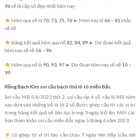
96
sẽ là cặp số đẹp nhất hôm nay
Hôm qua về lô
70, 73, 75, 76 ►
Hôm nay lô
66 – 81
chắc
sẽ nổ
Bảng kết quả hôm qua nổ
82, 84, 89 ►
Dự đoán kết quả
hôm nay sẽ về
56 – 96
Hôm qua nổ lô
90, 93, 97 ►
Dự đoán hôm nay sẽ về
10 –
99
Rồng Bạch Kim soi cầu bạch thủ lô tô miền Bắc
Soi cầu MB 5/6/2023 thứ 2, soi cầu vip 4 số, cầu lô MB hôm
nay dựa vào những bộ lô tô 2 số được ghép cầu từ các vị trí
trong bảng kết quả về liên tục trong 3 ngày trở lên. Mời các
bạn tham khảo soi cầu miền Bắc ngày 5 tháng 6 năm 2023:
Lô ghép từ vị trị tạo cầu chạy 7 ngày liên tiếp (cầu dài