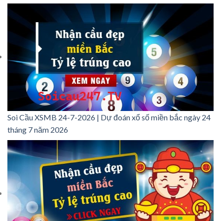
Soi Cầu XSMB 24-7-2026 | Dự đoán xổ số miền bắc ngày 24
tháng 7 năm 2026