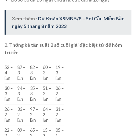
Xem thêm :
Dự Đoán XSMB 5/8 – Soi Cầu Miền Bắc
ngày 5 tháng 8 năm 2023
2.
Thống kê tần suất 2 số cuối giải đặc biệt từ đề hôm
trướ
c
52
–
87
–
82
–
60
–
19
–
4
3
3
3
3
lần
lần
lần
lần
lần
30
–
94
–
35
–
51
–
06
–
3
3
3
3
2
lần
lần
lần
lần
lần
26
–
33
–
97
–
64
–
31
–
2
2
2
2
2
lần
lần
lần
lần
lần
22
–
09
–
65
–
15
–
05
–
2
2
2
2
1