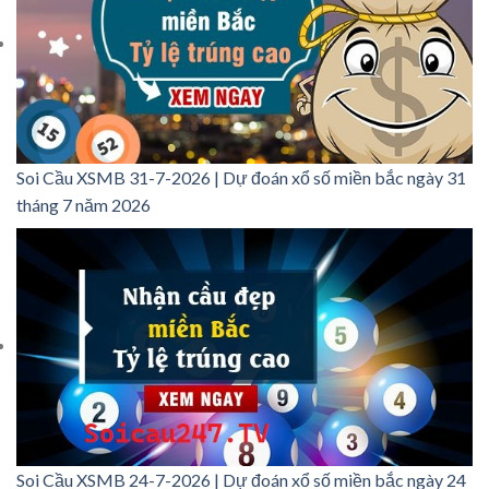
Soi Cầu XSMB 31-7-2026 | Dự đoán xổ số miền bắc ngày 31
tháng 7 năm 2026
Soi Cầu XSMB 24-7-2026 | Dự đoán xổ số miền bắc ngày 24