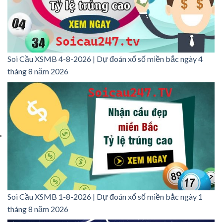
Soi Cầu XSMB 4-8-2026 | Dự đoán xổ số miền bắc ngày 4
tháng 8 năm 2026
Soi Cầu XSMB 1-8-2026 | Dự đoán xổ số miền bắc ngày 1
tháng 8 năm 2026