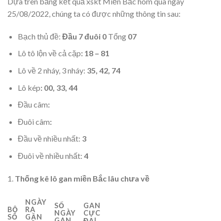
Dựa trên bảng kết quả xskt Miền Bắc hôm qua ngày
25/08/2022, chúng ta có được những thông tin sau:
Bạch thủ đề:
Đầu 7 đuôi 0
Tổng
07
Lô tô lộn về cả cặp
: 18 – 81
Lô về 2 nháy, 3 nháy:
35, 42, 74
Lô kép
: 00, 33, 44
Đầu câm
:
Đuôi câm
:
Đầu về nhiều nhất:
3
Đuôi về nhiều nhất:
4
1.
Thống kê lô gan miền Bắc lâu chưa về
NGÀY
SỐ
GAN
BỘ
RA
NGÀY
CỰC
SỐ
GẦN
GAN
ĐẠI