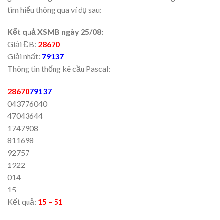
tìm hiểu thông qua ví dụ sau:
Kết quả XSMB ngày 25/08:
Giải ĐB:
28670
Giải nhất:
79137
Thông tin thống kê cầu Pascal:
28670
79137
043776040
47043644
1747908
811698
92757
1922
014
15
Kết quả:
15 – 51