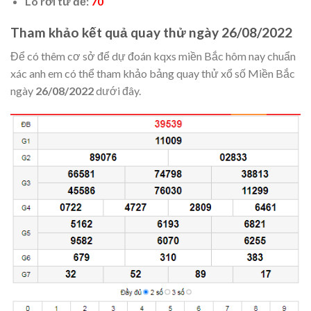
Lô rơi từ đề:
70
Tham khảo kết quả quay thử ngày 26/08/2022
Để có thêm cơ sở để dự đoán kqxs miền Bắc hôm nay chuẩn
xác anh em có thể tham khảo bảng quay thử xổ số Miền Bắc
ngày
26/08/2022
dưới đây.