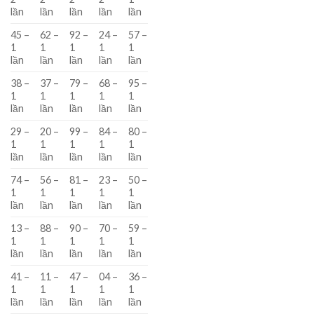
lần
lần
lần
lần
lần
45
–
62
–
92
–
24
–
57
–
1
1
1
1
1
lần
lần
lần
lần
lần
38
–
37
–
79
–
68
–
95
–
1
1
1
1
1
lần
lần
lần
lần
lần
29
–
20
–
99
–
84
–
80
–
1
1
1
1
1
lần
lần
lần
lần
lần
74
–
56
–
81
–
23
–
50
–
1
1
1
1
1
lần
lần
lần
lần
lần
13
–
88
–
90
–
70
–
59
–
1
1
1
1
1
lần
lần
lần
lần
lần
41
–
11
–
47
–
04
–
36
–
1
1
1
1
1
lần
lần
lần
lần
lần