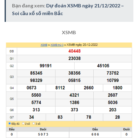
Bạn đang xem:
Dự đoán XSMB ngày 21/12/2022 –
Soi cầu xổ số miền Bắc
XSMB