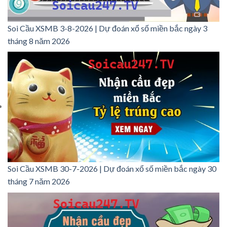
Soi Cầu XSMB 3-8-2026 | Dự đoán xổ số miền bắc ngày 3
tháng 8 năm 2026
Soi Cầu XSMB 30-7-2026 | Dự đoán xổ số miền bắc ngày 30
tháng 7 năm 2026