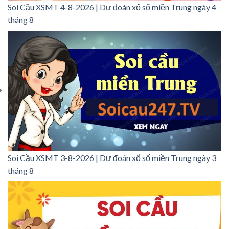
Soi Cầu XSMT 4-8-2026 | Dự đoán xổ số miền Trung ngày 4
tháng 8
Soi Cầu XSMT 3-8-2026 | Dự đoán xổ số miền Trung ngày 3
tháng 8