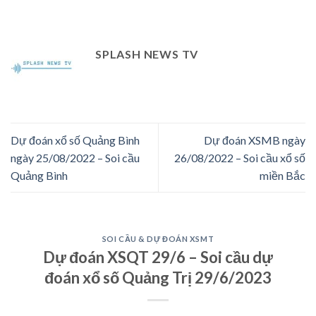
SPLASH NEWS TV
Dự đoán xổ số Quảng Bình
Dự đoán XSMB ngày
ngày 25/08/2022 – Soi cầu
26/08/2022 – Soi cầu xổ số
Quảng Bình
miền Bắc
SOI CẦU & DỰ ĐOÁN XSMT
Dự đoán XSQT 29/6 – Soi cầu dự
đoán xổ số Quảng Trị 29/6/2023