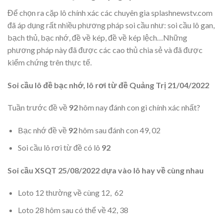
Để chọn ra cặp lô chính xác các chuyên gia splashnewstv.com
đã áp dụng rất nhiều phương pháp soi cầu như: soi cầu lô gan,
bạch thủ, bạc nhớ, đề về kép, đề về kép lệch…Những
phương pháp này đã được các cao thủ chia sẻ và đã được
kiểm chứng trên thực tế.
Soi cầu lô đề bạc nhớ, lô rơi từ đề Quảng Trị
21/04/2022
Tuần trước đề về
92
hôm nay đánh con gì chính xác nhất?
Bạc nhớ đề về
92
hôm sau đánh con 49, 02
Soi cầu lô rơi từ đề có lô
92
Soi cầu XSQT
25/08/2022
dựa vào lô hay về cùng nhau
Loto 12 thường về cùng 12, 62
Loto 28 hôm sau có thể về 42, 38