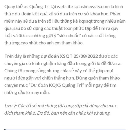
Quay thử xs Quảng Trị tại website splashnewstv.com là hình
thức dự đoán kết quả xổ số dựa trên cơ sở khoa học. Phần
mềm này sẽ dựa trên số liệu thống kê kqxsqt trong nhiều năm
qua, sau đó sử dụng các thuật toán phức tạp để tìm ra quy
luật và đưa ra những gợi ý “siêu chuẩn” có xác suất trúng
thưởng cao nhất cho anh em tham khảo.
Trên đây là những
dự đoán XSQT 25/08/2022
được các
chuyên gia có kinh nghiệm hàng đầu trong giới lô đề đưa ra.
Chúng tôi mong rằng những chia sẻ này có thể giúp mọi
người đến gần với chiến thắng hơn. Đừng quên tham khảo
chuyên mục “Dự đoán KQXS Quảng Trị” mỗi ngày để tìm
những cầu lô may mắn.
Lưu ý: Các bộ số mà chúng tôi cung cấp chỉ dùng cho mục
đích tham khảo. Do đó, bạn nên cân nhắc khi sử dụng.