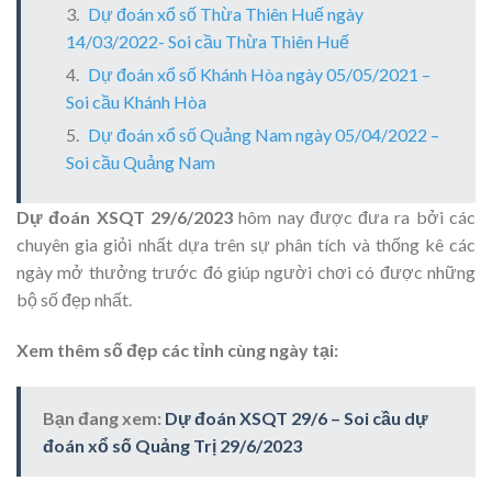
Dự đoán xổ số Thừa Thiên Huế ngày
14/03/2022- Soi cầu Thừa Thiên Huế
Dự đoán xổ số Khánh Hòa ngày 05/05/2021 –
Soi cầu Khánh Hòa
Dự đoán xổ số Quảng Nam ngày 05/04/2022 –
Soi cầu Quảng Nam
Dự đoán XSQT 29/6/2023
hôm nay được đưa ra bởi các
chuyên gia giỏi nhất dựa trên sự phân tích và thống kê các
ngày mở thưởng trước đó giúp người chơi có được những
bộ số đẹp nhất.
Xem thêm số đẹp các tỉnh cùng ngày tại:
Bạn đang xem:
Dự đoán XSQT 29/6 – Soi cầu dự
đoán xổ số Quảng Trị 29/6/2023