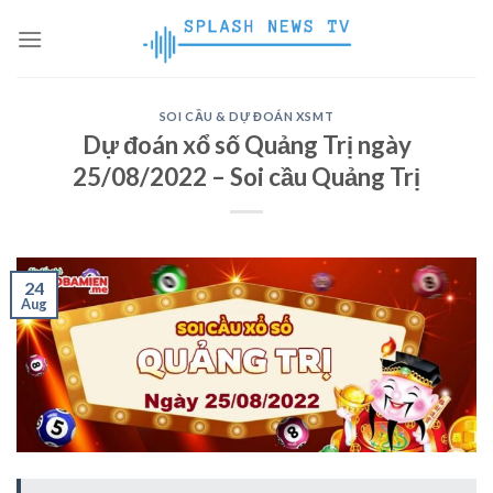
Skip
to
content
SOI CẦU & DỰ ĐOÁN XSMT
Dự đoán xổ số Quảng Trị ngày
25/08/2022 – Soi cầu Quảng Trị
24
Aug