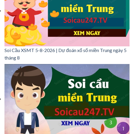
Soi Cầu XSMT 5-8-2026 | Dự đoán xổ số miền Trung ngày 5
tháng 8