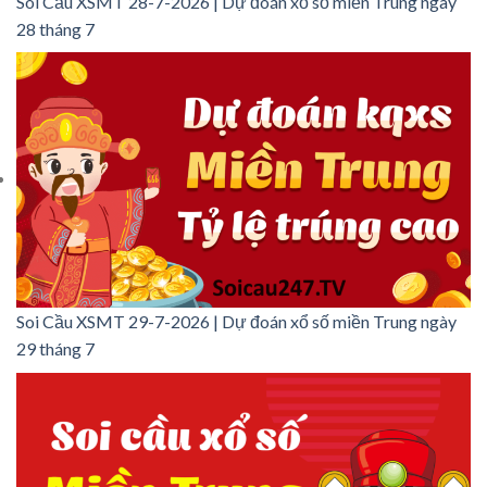
Soi Cầu XSMT 28-7-2026 | Dự đoán xổ số miền Trung ngày
28 tháng 7
Soi Cầu XSMT 29-7-2026 | Dự đoán xổ số miền Trung ngày
29 tháng 7