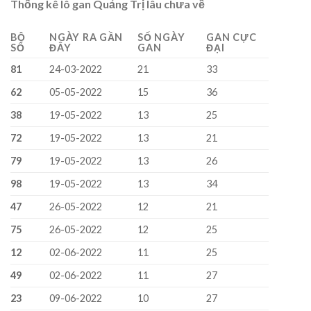
Thống kê lô gan Quảng Trị lâu chưa về
BỘ
NGÀY RA GẦN
SỐ NGÀY
GAN CỰC
SỐ
ĐÂY
GAN
ĐẠI
81
24-03-2022
21
33
62
05-05-2022
15
36
38
19-05-2022
13
25
72
19-05-2022
13
21
79
19-05-2022
13
26
98
19-05-2022
13
34
47
26-05-2022
12
21
75
26-05-2022
12
25
12
02-06-2022
11
25
49
02-06-2022
11
27
23
09-06-2022
10
27