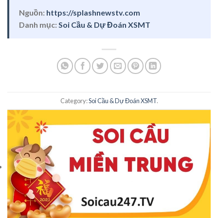
Nguồn:
https://splashnewstv.com
Danh mục:
Soi Cầu & Dự Đoán XSMT
Category:
Soi Cầu & Dự Đoán XSMT
.