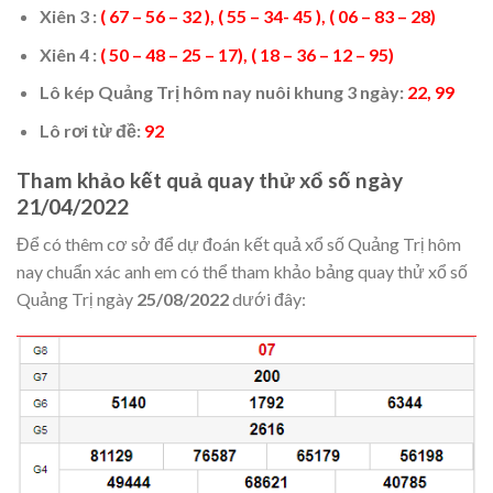
Xiên 3 :
( 67 – 56 – 32 ), ( 55 – 34- 45 ), ( 06 – 83 – 28)
Xiên 4 :
( 50 – 48 – 25 – 17), ( 18 – 36 – 12 – 95)
Lô kép Quảng Trị hôm nay nuôi khung 3 ngày:
22, 99
Lô rơi từ đề:
92
Tham khảo kết quả quay thử xổ số ngày
21/04/2022
Để có thêm cơ sở để dự đoán kết quả xổ số Quảng Trị hôm
nay chuẩn xác anh em có thể tham khảo bảng quay thử xổ số
Quảng Trị ngày
25/08/2022
dưới đây: