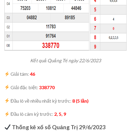
Kết quả Quảng Trị ngày 22/6/2023
Giải tám:
46
Giải đặc biệt:
338770
Đầu lô về nhiều nhất kỳ trước:
8 (5 lần)
Đầu lô câm kỳ trước:
2, 5, 9
Thống kê xổ số Quảng Trị 29/6/2023​​​​​​​