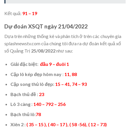
Kết quả:
91 – 19
Dự đoán XSQT ngày 21/04/2022
Dựa trên những thống kê và phân tích ở trên các chuyên gia
splashnewstv.com của chúng tôi đưa ra dự đoán kết quả xổ
số Quảng Trị
25/08/2022
như sau:
Giải đặc biệt:
đầu 9 – đuôi 1
Cặp lô kép đẹp hôm nay
:
11, 88
Cặp song thủ lô đẹp:
15 – 41, 74 – 93
Bạch thủ đề :
23
Lô 3 càng :
140 – 792 – 256
Bạch thủ lô:
78
Xiên 2 :
( 35 – 15 ), ( 40 – 17 ), ( 58 -56), ( 12 – 73)