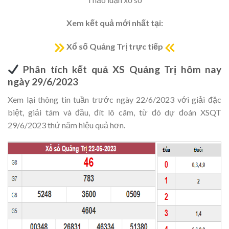
Xem kết quả mới nhất tại:
Xổ số Quảng Trị trực tiếp
Phân tích kết quả XS Quảng Trị hôm nay
ngày 29/6/2023
Xem lại thông tin tuần trước ngày 22/6/2023 với giải đặc
biệt, giải tám và đầu, đít lô câm, từ đó dự đoán XSQT
29/6/2023 thứ năm hiệu quả hơn.