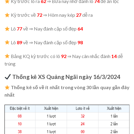
Kỳ trước lô ra
62
⇒ Bữa nay nhớ đánh lô
74
để ăn lộc
Kỳ trước về
72
⇒ Hôm nay kép
27
dễ ra
Lô
77
về ⇒ Nay đánh cặp số đẹp
64
Lô
89
về ⇒ Nay đánh cặp số đẹp
98
Bảng KQ kỳ trước có lô
92
⇒ Nay cân nhắc đánh
14
dễ
trúng
Thống kê XS Quảng Ngãi ngày 16/3/2024​​​​​​​
Thống kê số về ít nhất trong vòng 30 lần quay gần đây
nhất