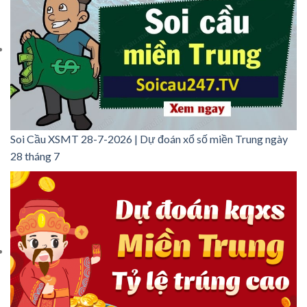
Soi Cầu XSMT 28-7-2026 | Dự đoán xổ số miền Trung ngày
28 tháng 7