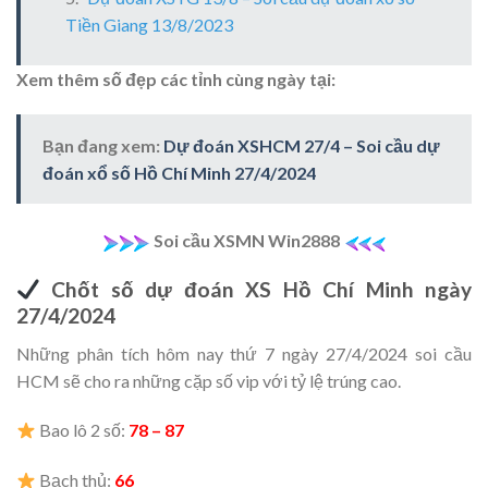
Tiền Giang 13/8/2023
Xem thêm số đẹp các tỉnh cùng ngày tại:
Bạn đang xem:
Dự đoán XSHCM 27/4 – Soi cầu dự
đoán xổ số Hồ Chí Minh 27/4/2024
Soi cầu XSMN Win2888
Chốt số dự đoán XS Hồ Chí Minh ngày
27/4/2024
Những phân tích hôm nay thứ 7 ngày 27/4/2024 soi cầu
HCM sẽ cho ra những cặp số vip với tỷ lệ trúng cao.
Bao lô 2 số:
78 – 87
Bạch thủ:
66