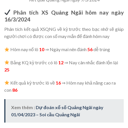
Phân tích XS Quảng Ngãi hôm nay ngày
16/3/2024
Phân tích kết quả XSQNG về kỳ trước theo bạc nhớ sẽ giúp
người chơi có được con số may mắn để đánh hôm nay
Hôm nay nổ lô
10
⇒ Ngày mai nên đánh
56
dễ trúng
Bảng KQ kỳ trước có lô
12
⇒ Nay cân nhắc đánh lộn lại
25
Kết quả kỳ trước lô về
16
⇒ Hôm nay khả năng cao ra
con
86
Xem thêm :
Dự đoán xổ số Quảng Ngãi ngày
01/04/2023 – Soi cầu Quảng Ngãi