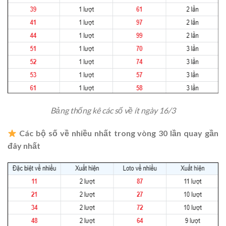
Bảng thống kê các số về ít ngày 16/3
Các bộ số về nhiều nhất trong vòng 30 lần quay gần
đây nhất