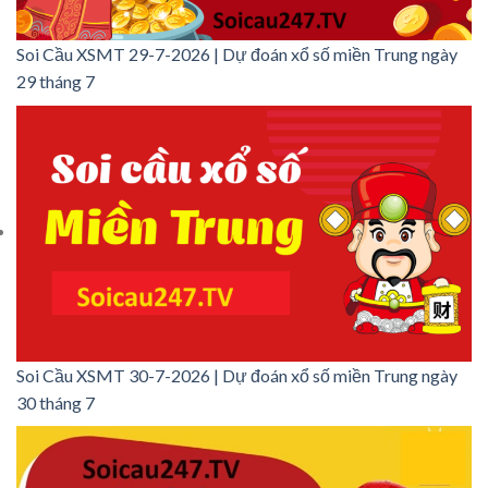
Soi Cầu XSMT 29-7-2026 | Dự đoán xổ số miền Trung ngày
29 tháng 7
Soi Cầu XSMT 30-7-2026 | Dự đoán xổ số miền Trung ngày
30 tháng 7