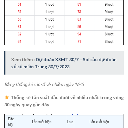
Xem thêm :
Dự đoán XSMT 30/7 – Soi cầu dự đoán
xổ số miền Trung 30/7/2023
Bảng thống kê các số về nhiều ngày 16/3
Thống kê tần suất đầu đuôi về nhiều nhất trong vòng
30 ngày quay gần đây