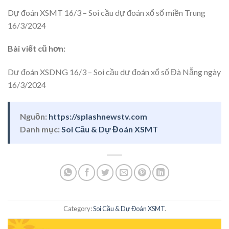
Dự đoán XSMT 16/3 – Soi cầu dự đoán xổ số miền Trung
16/3/2024
Bài viết cũ hơn:
Dự đoán XSDNG 16/3 – Soi cầu dự đoán xổ số Đà Nẵng ngày
16/3/2024
Nguồn:
https://splashnewstv.com
Danh mục:
Soi Cầu & Dự Đoán XSMT
Category:
Soi Cầu & Dự Đoán XSMT
.