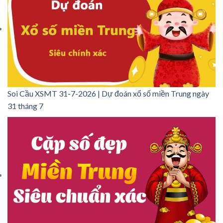
Soi Cầu XSMT 31-7-2026 | Dự đoán xổ số miền Trung ngày
31 tháng 7