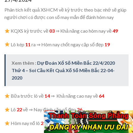
Phân tích kết quả XSHCM về kỳ trước theo bạc nhớ sẽ giúp
người chơi có được con số may mắn để đánh hôm nay
KQXS kỳ trước về
03
⇒ Khả năng cao hôm nay về
49
Lô kép
11
ra ⇒ Hôm nay chốt ngay cặp số đẹp
19
Xem thêm :
Dự Đoán Xổ Số Miền Bắc 22/4/2020
Thứ 4 – Soi Cầu Kết Quả Xố Số Miền Bắc 22-04-
2020
Bữa trước lô về
14
⇒ Khả năng cao nay về
64
Lô
22
về ⇒ Nay đánh cặp số đẹp
26
Hôm nay nổ lô
23
⇒ Ngày mai nên đánh con
27