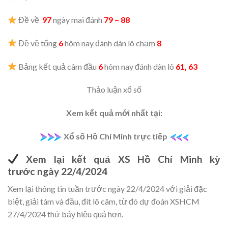
Đề về
97
ngày mai đánh
79 – 88
Đề về tổng
6
hôm nay đánh dàn lô chạm
8
Bảng kết quả câm đầu
6
hôm nay đánh dàn lô
61, 63
Thảo luận xổ số
Xem kết quả mới nhất tại:
Xổ số Hồ Chí Minh trực tiếp
Xem lại kết quả XS Hồ Chí Minh kỳ
trước ngày 22/4/2024
Xem lại thông tin tuần trước ngày 22/4/2024 với giải đặc
biệt, giải tám và đầu, đít lô câm, từ đó dự đoán XSHCM
27/4/2024 thứ bảy hiệu quả hơn.