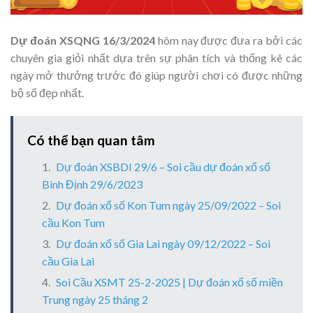
Dự đoán XSQNG 16/3/2024
hôm nay được đưa ra bởi các
chuyên gia giỏi nhất dựa trên sự phân tích và thống kê các
ngày mở thưởng trước đó giúp người chơi có được những
bộ số đẹp nhất.
Có thể bạn quan tâm
Dự đoán XSBDI 29/6 – Soi cầu dự đoán xổ số
Bình Định 29/6/2023
Dự đoán xổ số Kon Tum ngày 25/09/2022 – Soi
cầu Kon Tum
Dự đoán xổ số Gia Lai ngày 09/12/2022 – Soi
cầu Gia Lai
Soi Cầu XSMT 25-2-2025 | Dự đoán xổ số miền
Trung ngày 25 tháng 2