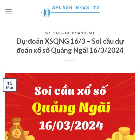
Skip
to
content
SOI CẦU & DỰ ĐOÁN XSMT
Dự đoán XSQNG 16/3 – Soi cầu dự
đoán xổ số Quảng Ngãi 16/3/2024
15
Mar