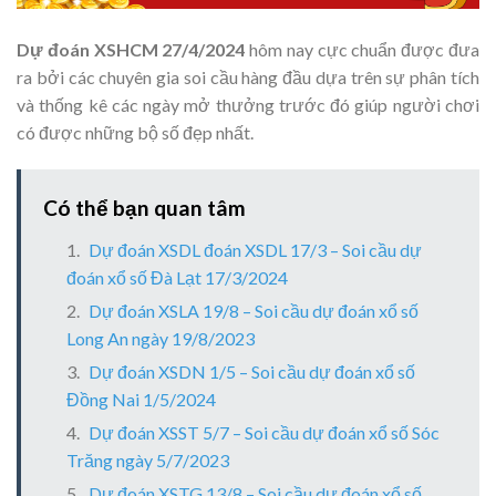
Dự đoán XSHCM 27/4/2024
hôm nay cực chuẩn được đưa
ra bởi các chuyên gia soi cầu hàng đầu dựa trên sự phân tích
và thống kê các ngày mở thưởng trước đó giúp người chơi
có được những bộ số đẹp nhất.
Có thể bạn quan tâm
Dự đoán XSDL đoán XSDL 17/3 – Soi cầu dự
đoán xổ số Đà Lạt 17/3/2024
Dự đoán XSLA 19/8 – Soi cầu dự đoán xổ số
Long An ngày 19/8/2023
Dự đoán XSDN 1/5 – Soi cầu dự đoán xổ số
Đồng Nai 1/5/2024
Dự đoán XSST 5/7 – Soi cầu dự đoán xổ số Sóc
Trăng ngày 5/7/2023
Dự đoán XSTG 13/8 – Soi cầu dự đoán xổ số