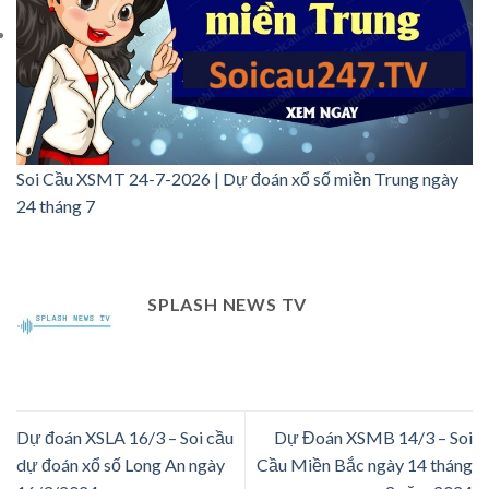
Soi Cầu XSMT 24-7-2026 | Dự đoán xổ số miền Trung ngày
24 tháng 7
SPLASH NEWS TV
Dự đoán XSLA 16/3 – Soi cầu
Dự Đoán XSMB 14/3 – Soi
dự đoán xổ số Long An ngày
Cầu Miền Bắc ngày 14 tháng