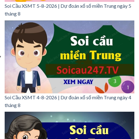
Soi Cầu XSMT 5-8-2026 | Dự đoán xổ số miền Trung ngày 5
tháng 8
Soi Cầu XSMT 4-8-2026 | Dự đoán xổ số miền Trung ngày 4
tháng 8