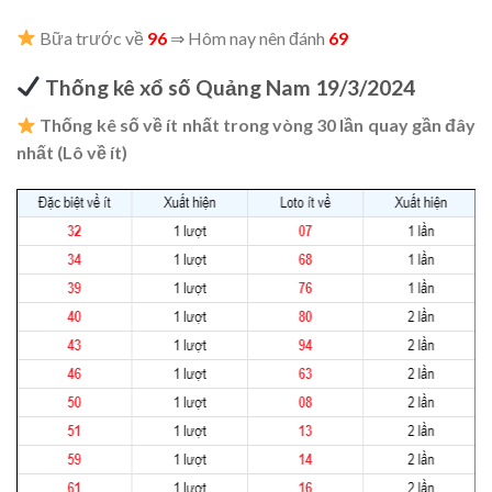
Bữa trước về
96
⇒ Hôm nay nên đánh
69
Thống kê xổ số Quảng Nam 19/3/2024​​​​​​​
​​​​​​​Thống kê số về ít nhất trong vòng 30 lần quay gần đây
nhất (Lô về ít)