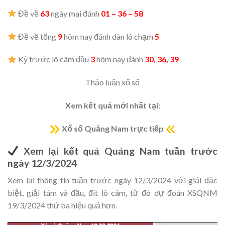
Đề về
63
ngày mai đánh
01 – 36 – 58
Đề về tổng
9
hôm nay đánh dàn lô chạm
5
Kỳ trước lô câm đầu
3
hôm nay đánh
30, 36, 39
Thảo luận xổ số
Xem kết quả mới nhất tại:
Xổ số Quảng Nam trực tiếp
Xem lại kết quả Quảng Nam tuần trước
ngày 12/3/2024
Xem lại thông tin tuần trước ngày 12/3/2024 với giải đặc
biệt, giải tám và đầu, đít lô câm, từ đó dự đoán XSQNM
19/3/2024 thứ ba hiệu quả hơn.