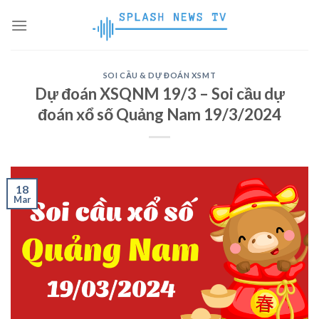
Skip
to
content
SOI CẦU & DỰ ĐOÁN XSMT
Dự đoán XSQNM 19/3 – Soi cầu dự
đoán xổ số Quảng Nam 19/3/2024
18
Mar