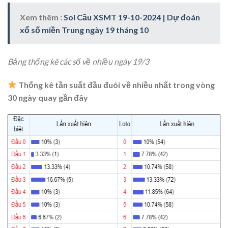
Xem thêm :
Soi Cầu XSMT 19-10-2024 | Dự đoán
xổ số miền Trung ngày 19 tháng 10
Bảng thống kê các số về nhiều ngày 19/3
Thống kê tần suất đầu đuôi về nhiều nhất trong vòng
30 ngày quay gần đây