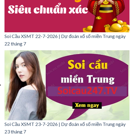
Soi Cầu XSMT 22-7-2026 | Dự đoán xổ số miền Trung ngày
22 tháng 7
Soi Cầu XSMT 23-7-2026 | Dự đoán xổ số miền Trung ngày
23 tháng 7