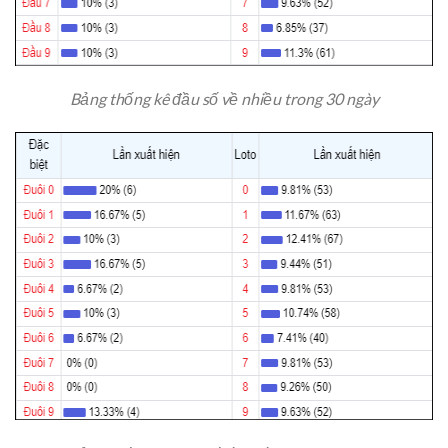
Bảng thống kê đầu số về nhiều trong 30 ngày