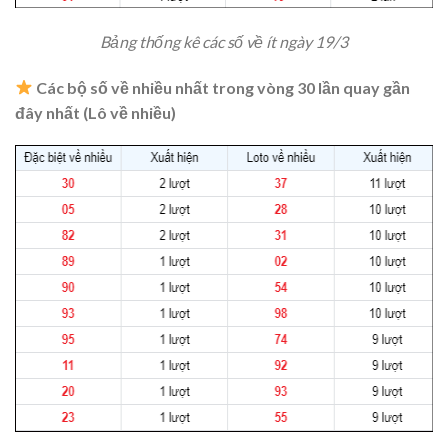
Bảng thống kê các số về ít ngày 19/3
Các bộ số về nhiều nhất trong vòng 30 lần quay gần
đây nhất (Lô về nhiều)