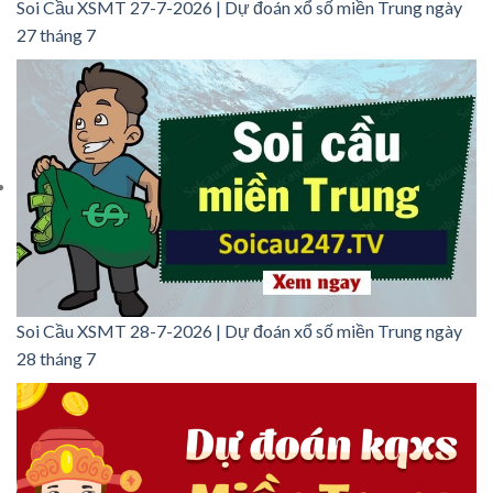
Soi Cầu XSMT 27-7-2026 | Dự đoán xổ số miền Trung ngày
27 tháng 7
Soi Cầu XSMT 28-7-2026 | Dự đoán xổ số miền Trung ngày
28 tháng 7