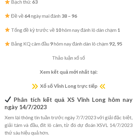
Bạch thủ:
63
Đề về
64
ngày mai đánh
38 – 96
Tổng đề kỳ trước về
10
hôm nay đánh lô dàn chạm
1
Bảng KQ câm đầu
9
hôm nay đánh dàn lô chạm
92, 95
Thảo luận xổ số
Xem kết quả mới nhất tại:
Xổ số Vĩnh Long trực tiếp
Phân tích kết quả XS Vĩnh Long hôm nay
ngày 14/7/2023
Xem lại thông tin tuần trước ngày 7/7/2023 với giải đặc biệt,
giải tám và đầu, đít lô câm, từ đó dự đoán XSVL 14/7/2023
thứ sáu hiệu quả hơn.