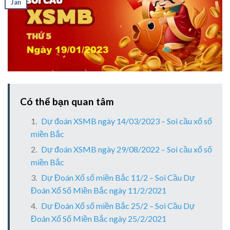
Jan
Có thể bạn quan tâm
Dự đoán XSMB ngày 14/03/2023 – Soi cầu xổ số
miền Bắc
Dự đoán XSMB ngày 29/08/2022 – Soi cầu xổ số
miền Bắc
Dự Đoán Xổ số miền Bắc 11/2 – Soi Cầu Dự
Đoán Xổ Số Miền Bắc ngày 11/2/2021
Dự Đoán Xổ số miền Bắc 25/2 – Soi Cầu Dự
Đoán Xổ Số Miền Bắc ngày 25/2/2021