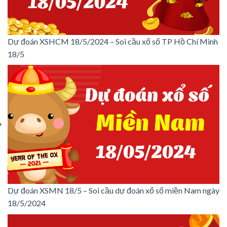
Dự đoán XSHCM 18/5/2024 – Soi cầu xổ số TP Hồ Chí Minh
18/5
Dự đoán XSMN 18/5 – Soi cầu dự đoán xổ số miền Nam ngày
18/5/2024