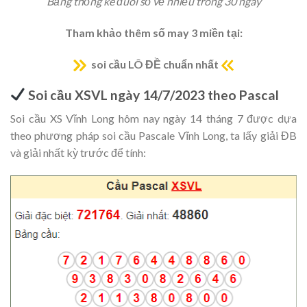
Bảng thống kê đuôi số về nhiều trong 30 ngày
Tham khảo thêm số may 3 miền tại:
soi cầu LÔ ĐỀ chuẩn nhất
Soi cầu XSVL ngày 14/7/2023 theo Pascal
Soi cầu XS Vĩnh Long hôm nay ngày 14 tháng 7 được dựa
theo phương pháp soi cầu Pascale Vĩnh Long, ta lấy giải ĐB
và giải nhất kỳ trước để tính: