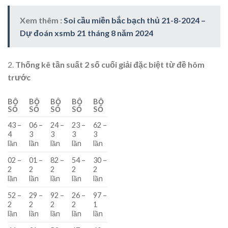
Xem thêm :
Soi cầu miền bắc bạch thủ 21-8-2024 –
Dự đoán xsmb 21 tháng 8 năm 2024
2.
Thống kê tần suất 2 số cuối giải đặc biệt từ đề hôm
trướ
c
BỘ
BỘ
BỘ
BỘ
BỘ
SỐ
SỐ
SỐ
SỐ
SỐ
43
–
06
–
24
–
23
–
62
–
4
3
3
3
3
lần
lần
lần
lần
lần
02
–
01
–
82
–
54
–
30
–
2
2
2
2
2
lần
lần
lần
lần
lần
52
–
29
–
92
–
26
–
97
–
2
2
2
2
1
lần
lần
lần
lần
lần