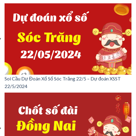
Soi Cầu Dự Đoán Xổ Số Sóc Trăng 22/5 – Dự đoán XSST
22/5/2024