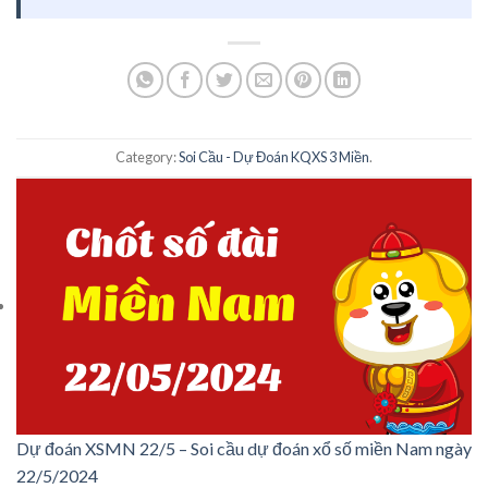
Category:
Soi Cầu - Dự Đoán KQXS 3 Miền
.
Dự đoán XSMN 22/5 – Soi cầu dự đoán xổ số miền Nam ngày
22/5/2024