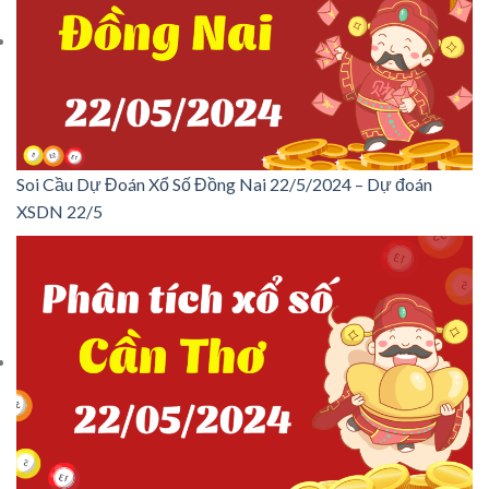
Soi Cầu Dự Đoán Xổ Số Đồng Nai 22/5/2024 – Dự đoán
XSDN 22/5