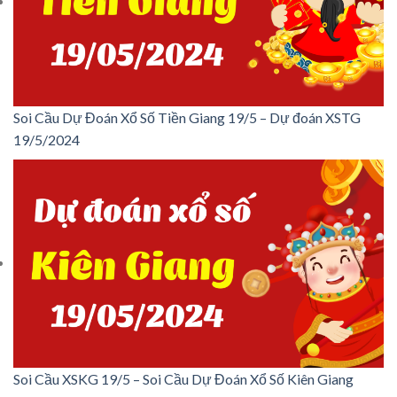
Soi Cầu Dự Đoán Xổ Số Tiền Giang 19/5 – Dự đoán XSTG
19/5/2024
Soi Cầu XSKG 19/5 – Soi Cầu Dự Đoán Xổ Số Kiên Giang