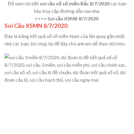
Để xem chi tiết
soi cầu xổ số miền Bắc 8/7/2020
các bạn
hãy truy cập đường dẫn sau nha:
>>>> Soi cầu XSMB 8/7/2020
Soi Cầu XSMN 8/7/2020:
Đây là bảng kết quả xổ số miền Nam của lần quay gần nhất
nhé các bạn, tôi chụp lại để đây cho anh em dễ theo dõi hơn.