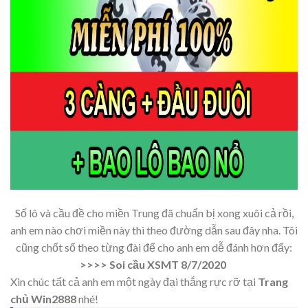
Số lô và cầu đề cho miền Trung đã chuẩn bị xong xuôi cả rồi,
anh em nào chơi miền này thì theo đường dẫn sau đây nha. Tôi
cũng chốt số theo từng đài để cho anh em dễ đánh hơn đấy:
>>>> Soi cầu XSMT 8/7/2020
Xin chúc tất cả anh em một ngày đại thắng rực rỡ tại
Trang
chủ Win2888
nhé!