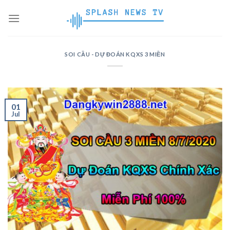
Skip
to
content
SOI CẦU - DỰ ĐOÁN KQXS 3 MIỀN
01
Jul