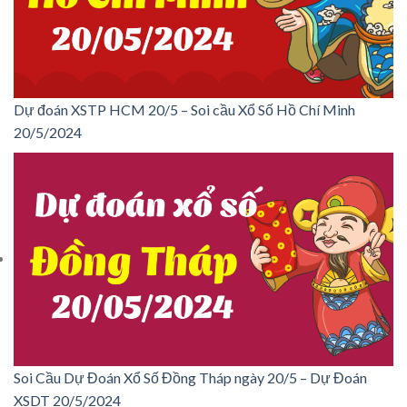
Dự đoán XSTP HCM 20/5 – Soi cầu Xổ Số Hồ Chí Minh
20/5/2024
Soi Cầu Dự Đoán Xổ Số Đồng Tháp ngày 20/5 – Dự Đoán
XSDT 20/5/2024