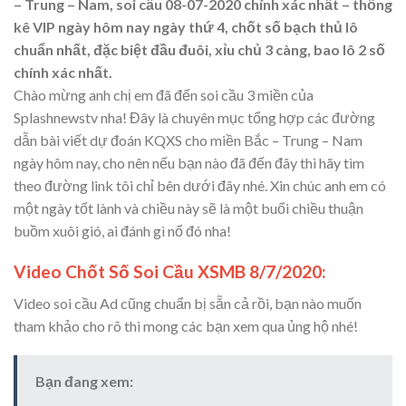
– Trung – Nam, soi cầu 08-07-2020 chính xác nhất – thống
kê VIP ngày hôm nay ngày thứ 4, chốt số bạch thủ lô
chuẩn nhất, đặc biệt đầu đuôi, xỉu chủ 3 càng, bao lô 2 số
chính xác nhất.
Chào mừng anh chị em đã đến soi cầu 3 miền của
Splashnewstv nha! Đây là chuyên mục tổng hợp các đường
dẫn bài viết dự đoán KQXS cho miền Bắc – Trung – Nam
ngày hôm nay, cho nên nếu bạn nào đã đến đây thì hãy tìm
theo đường link tôi chỉ bên dưới đây nhé. Xin chúc anh em có
một ngày tốt lành và chiều này sẽ là một buổi chiều thuận
buồm xuôi gió, ai đánh gì nổ đó nha!
Video Chốt Số Soi Cầu XSMB 8/7/2020:
Video soi cầu Ad cũng chuẩn bị sẵn cả rồi, bạn nào muốn
tham khảo cho rõ thì mong các bạn xem qua ủng hộ nhé!
Bạn đang xem: