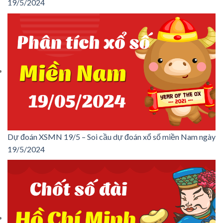
19/5/2024
Dự đoán XSMN 19/5 – Soi cầu dự đoán xổ số miền Nam ngày
19/5/2024