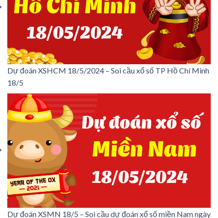
Dự đoán XSHCM 18/5/2024 – Soi cầu xổ số TP Hồ Chí Minh
18/5
Dự đoán XSMN 18/5 – Soi cầu dự đoán xổ số miền Nam ngày