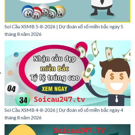
Soi Cầu XSMB 5-8-2026 | Dự đoán xổ số miền bắc ngày 5
tháng 8 năm 2026
Soi Cầu XSMB 4-8-2026 | Dự đoán xổ số miền bắc ngày 4
tháng 8 năm 2026