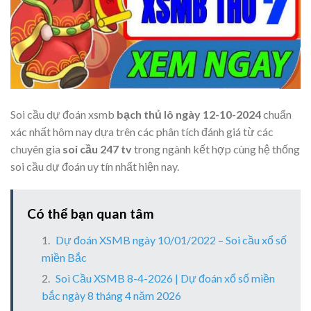
Soi cầu dự đoán xsmb
bạch thủ lô ngày 12-10-2024
chuẩn
xác nhất hôm nay dựa trên các phân tích đánh giá từ các
chuyên gia
soi cầu 247 tv
trong ngành kết hợp cùng hệ thống
soi cầu dự đoán uy tín nhất hiện nay.
Có thể bạn quan tâm
Dự đoán XSMB ngày 10/01/2022 – Soi cầu xổ số
miền Bắc
Soi Cầu XSMB 8-4-2026 | Dự đoán xổ số miền
bắc ngày 8 tháng 4 năm 2026