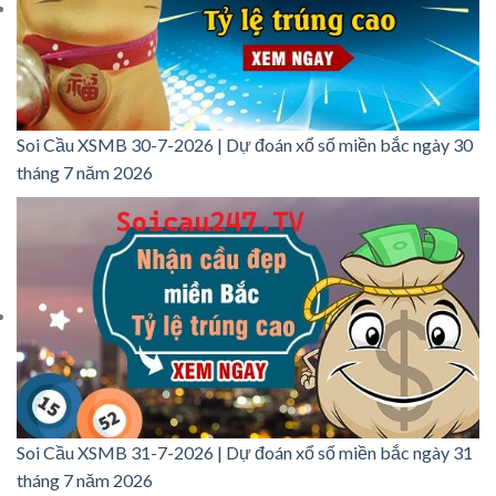
Soi Cầu XSMB 30-7-2026 | Dự đoán xổ số miền bắc ngày 30
tháng 7 năm 2026
Soi Cầu XSMB 31-7-2026 | Dự đoán xổ số miền bắc ngày 31
tháng 7 năm 2026