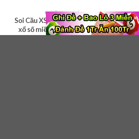
SOI CẦU & DỰ ĐOÁN XSMT
Soi Cầu XSMT 26-4-2025 | Dự đoán
xổ số miền Trung ngày 26 tháng 4
25
Apr
Soi cầu XSMT 26/4/2025 |
một kênh lâu năm về cập nhật