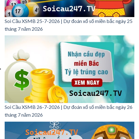
Soi Cầu XSMB 25-7-2026 | Dự đoán xổ số miền bắc ngày 25
tháng 7 năm 2026
Soi Cầu XSMB 26-7-2026 | Dự đoán xổ số miền bắc ngày 26
tháng 7 năm 2026