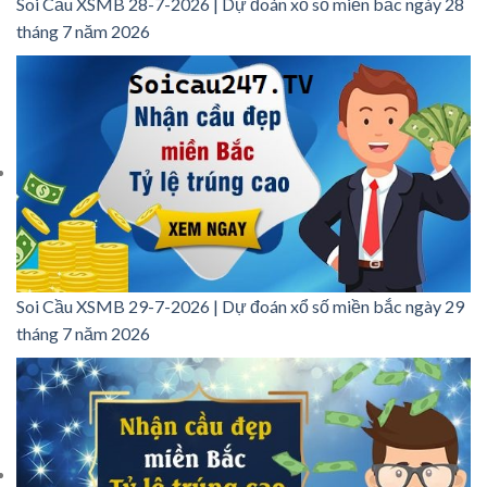
Soi Cầu XSMB 28-7-2026 | Dự đoán xổ số miền bắc ngày 28
tháng 7 năm 2026
Soi Cầu XSMB 29-7-2026 | Dự đoán xổ số miền bắc ngày 29
tháng 7 năm 2026