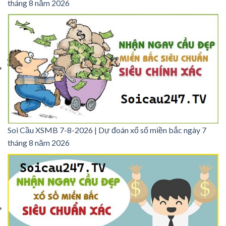
tháng 8 năm 2026
Soi Cầu XSMB 7-8-2026 | Dự đoán xổ số miền bắc ngày 7
tháng 8 năm 2026