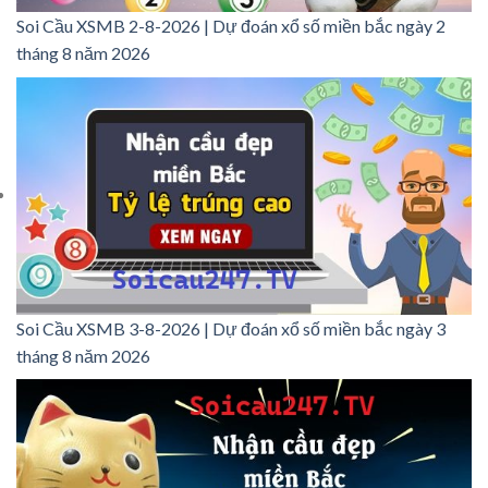
Soi Cầu XSMB 2-8-2026 | Dự đoán xổ số miền bắc ngày 2
tháng 8 năm 2026
Soi Cầu XSMB 3-8-2026 | Dự đoán xổ số miền bắc ngày 3
tháng 8 năm 2026