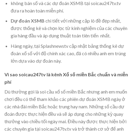
không bán số và các dự đoán XSMB tại soicau247tv.tv
đưa ra hoàn toàn miễn phí.
Dự đoán XSMB
chi tiết với những cặp lô đề đẹp nhất,
được thống kê và chọn lọc từ kinh nghiệm của các chuyên
gia hàng đầu và áp dụng thuật toán tiên tiến nhất.
Hàng ngày, tại Splashnewstv cập nhật bảng thống kê dự
đoán xổ số với độ chính xác cao, đã có nhiều anh em trúng
lớn dựa vào dự đoán này.
Vì sao soicau247tv là kênh Xổ số miền Bắc chuẩn và miễn
phí
Dù thường gọi là soi cầu xổ số miền Bắc nhưng anh em muốn
chơi đều có thể tham khảo các phiên dự đoán XSMB ngày ở
các nhà đài miền Bắc hoặc trung hay nam. Những số cầu dự
đoán được thực hiện đều và sẽ áp dụng cho những kỳ quay
thưởng vào chiều tối ngày mai. Điều này được thực hiện bởi
các chuyên gia tại soicau247tv.tv và trở thành cơ sở để anh