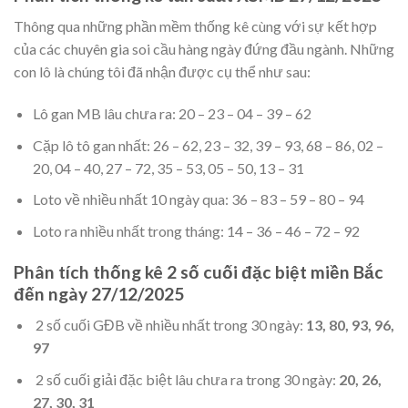
Thông qua những phần mềm thống kê cùng với sự kết hợp
của các chuyên gia soi cầu hàng ngày đứng đầu ngành. Những
con lô là chúng tôi đã nhận được cụ thể như sau:
Lô gan MB lâu chưa ra: 20 – 23 – 04 – 39 – 62
Cặp lô tô gan nhất: 26 – 62, 23 – 32, 39 – 93, 68 – 86, 02 –
20, 04 – 40, 27 – 72, 35 – 53, 05 – 50, 13 – 31
Loto về nhiều nhất 10 ngày qua: 36 – 83 – 59 – 80 – 94
Loto ra nhiều nhất trong tháng: 14 – 36 – 46 – 72 – 92
Phân tích t
hống kê 2 số cuối đặc biệt miền Bắc
đến ngày 27/12/2025
2 số cuối GĐB về nhiều nhất trong 30 ngày:
13, 80, 93, 96,
97
2 số cuối giải đặc biệt lâu chưa ra trong 30 ngày:
20, 26,
27, 30, 31