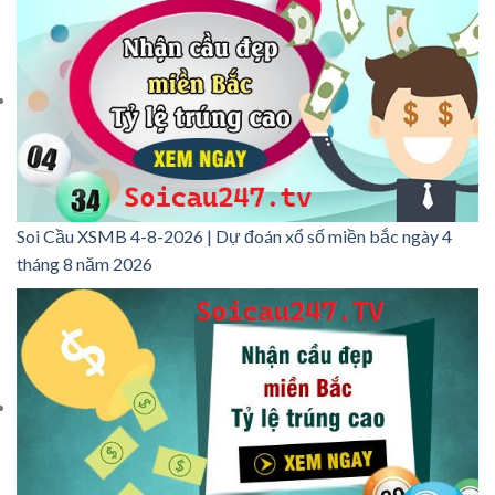
Soi Cầu XSMB 4-8-2026 | Dự đoán xổ số miền bắc ngày 4
tháng 8 năm 2026