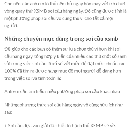
Cho nên, các anh em lô thủ nên thử ngay hôm nay với trò chơi
vòng quay thử XSMB soi cầu hàng ngày. Đó cũng được tính là
một phương pháp soi cầu vô cùng thú vị cho tất cả mọi
người.
Những chuyên mục dùng trong soi cầu xsmb
Để giúp cho các bạn có thêm sự lựa chọn thú vị hơn khi soi
cầu hàng ngày, tổng hợp ý kiến của nhiều cao thủ chốt số sành
sỏi trong việc soi cầu lô xổ số với mức độ đạt mức chuẩn xác
100% đã tìm ra được hạng mục để mọi người dễ dàng hơn
trong việc soi và tính toán là:
Anh em cần tìm hiểu nhiều phương pháp soi cầu khác nhau
Những phương thức soi cầu hàng ngày vô cùng hữu ích như
sau:
+ Soi cầu dựa vào giải đặc biệt lô bạch thủ XSMB sẽ về.