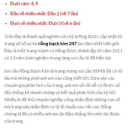
Đuôi câm: 4, 9
Đầu về nhiều nhất: Đầu 2 (về 7 lần)
Đuôi về nhiều nhất: Đuôi 0 (về 6 lần)
Trên đây là thành quả nghiên cứu kỹ lưỡng được cập nhật từ
trang xổ số uy tín
rồng bạch kim 247
lâu năm nhất hiện giờ.
Đây là một trang mạnh có tiếng được thành lập từ năm 2011
có 13 năm kinh nghiệm trong làng soi cầu lô đề hiện tại.
Soi cầu Rồng Bạch Kim là trang mạng soi cầu XSMB đã có từ
lâu mà không phải anh em nào cũng biết tới. Dựa vào các
chuyên gia phân tích của trang, anh em sẽ rất dễ có được số
liệu thống kê nhanh chóng và kết quả phân tích của kỳ tới.
Nhiều lô đề thủ chuyên nghiệp cũng nhận định những con số
mà trang này nhận định có tỷ lệ chuẩn xác rất cao. Bằng
chứng là đã có nhiều anh em ăn đậm thắng lớn nhờ dự đoán
của trang.