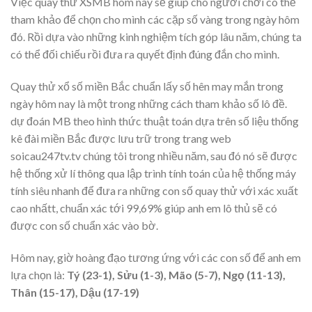
Việc quay thử XSMB hôm nay sẽ giúp cho người chơi có thể
tham khảo để chọn cho mình các cặp số vàng trong ngày hôm
đó. Rồi dựa vào những kinh nghiệm tích góp lâu năm, chúng ta
có thể đối chiếu rồi đưa ra quyết định đúng đắn cho mình.
Quay thử xổ số miền Bắc chuẩn lấy số hên may mắn trong
ngày hôm nay là một trong những cách tham khảo số lô đề.
dự đoán MB theo hình thức thuật toán dựa trên số liệu thống
kê đài miền Bắc được lưu trữ trong trang web
soicau247tv.tv chúng tôi trong nhiều năm, sau đó nó sẽ được
hệ thống xử lí thông qua lập trình tính toán của hệ thống máy
tính siêu nhanh để đưa ra những con số quay thử với xác xuất
cao nhấtt, chuẩn xác tới 99,69% giúp anh em lô thủ sẽ có
được con số chuẩn xác vào bờ.
Hôm nay, giờ hoàng đạo tương ứng với các con số để anh em
lựa chọn là:
Tý (23-1), Sửu (1-3), Mão (5-7), Ngọ (11-13),
Thân (15-17), Dậu (17-19)