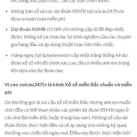
đề, song thủ, bạch thủ,… để các bạn tham khảo.
không bán số và các dự đoán XSMB tại soicau247tv.tv
đưa ra hoàn toàn miễn phí.
Dự đoán XSMB
chi tiết với những cặp lô đề đẹp nhất,
được thống kê và chọn lọc từ kinh nghiệm của các chuyên
gia hàng đầu và áp dụng thuật toán tiên tiến nhất.
Hàng ngày, tại Splashnewstv cập nhật bảng thống kê dự
đoán xổ số với độ chính xác cao, đã có nhiều anh em trúng
lớn dựa vào dự đoán này.
Vì sao soicau247tv là kênh Xổ số miền Bắc chuẩn và miễn
phí
Dù thường gọi là soi cầu xổ số miền Bắc nhưng anh em muốn
chơi đều có thể tham khảo các phiên dự đoán XSMB ngày ở
các nhà đài miền Bắc hoặc trung hay nam. Những số cầu dự
đoán được thực hiện đều và sẽ áp dụng cho những kỳ quay
thưởng vào chiều tối ngày mai. Điều này được thực hiện bởi