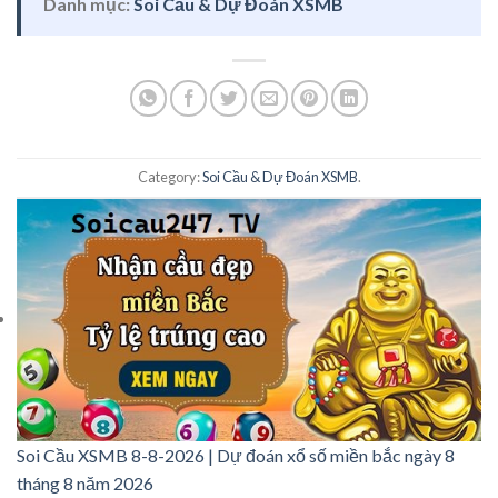
Danh mục:
Soi Cầu & Dự Đoán XSMB
Category:
Soi Cầu & Dự Đoán XSMB
.
Soi Cầu XSMB 8-8-2026 | Dự đoán xổ số miền bắc ngày 8
tháng 8 năm 2026