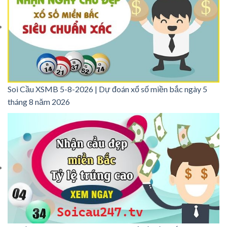
Soi Cầu XSMB 5-8-2026 | Dự đoán xổ số miền bắc ngày 5
tháng 8 năm 2026