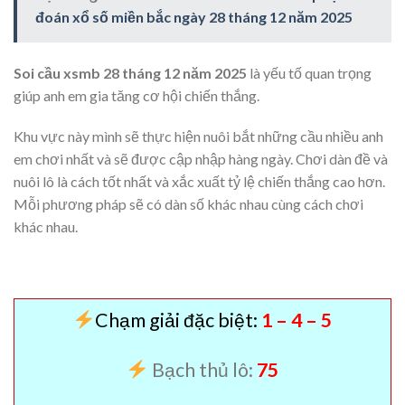
đoán xổ số miền bắc ngày 28 tháng 12 năm 2025
Soi cầu xsmb 28 tháng 12 năm 2025
là yếu tố quan trọng
giúp anh em gia tăng cơ hội chiến thắng.
Khu vực này mình sẽ thực hiện nuôi bắt những cầu nhiều anh
em chơi nhất và sẽ
được cập nhập hàng ngày. Chơi dàn đề và
nuôi lô là cách tốt nhất và xắc xuất tỷ lệ chiến thắng cao hơn.
Mỗi phương pháp sẽ có dàn số khác nhau cùng cách chơi
khác nhau.
Chạm giải đặc biệt:
1 – 4 – 5
Bạch thủ lô:
75