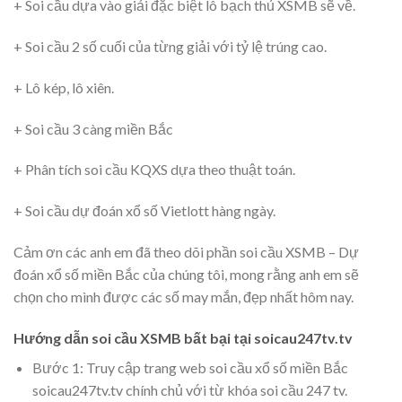
+ Soi cầu dựa vào giải đặc biệt lô bạch thủ XSMB sẽ về.
+ Soi cầu 2 số cuối của từng giải với tỷ lệ trúng cao.
+ Lô kép, lô xiên.
+ Soi cầu 3 càng miền Bắc
+ Phân tích soi cầu KQXS dựa theo thuật toán.
+ Soi cầu dự đoán xổ số Vietlott hàng ngày.
Cảm ơn các anh em đã theo dõi phần soi cầu XSMB – Dự
đoán xổ số miền Bắc của chúng tôi, mong rằng anh em sẽ
chọn cho mình được các số may mắn, đẹp nhất hôm nay.
Hướng dẫn soi cầu XSMB bất bại tại soicau247tv.tv
Bước 1: Truy cập trang web soi cầu xổ số miền Bắc
soicau247tv.tv chính chủ với từ khóa soi cầu 247 tv.