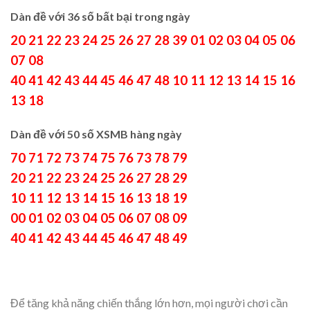
Dàn đề với 36 số bất bại trong ngày
20 21 22 23 24 25 26 27 28 39 01 02 03 04 05 06
07 08
40 41 42 43 44 45 46 47 48 10 11 12 13 14 15 16
13 18
Dàn đề với 50 số XSMB hàng ngày
70 71 72 73 74 75 76 73 78 79
20 21 22 23 24 25 26 27 28 29
10 11 12 13 14 15 16 13 18 19
00 01 02 03 04 05 06 07 08 09
40 41 42 43 44 45 46 47 48 49
Để tăng khả năng chiến thắng lớn hơn, mọi người chơi cần