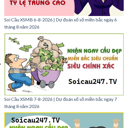
Soi Cầu XSMB 6-8-2026 | Dự đoán xổ số miền bắc ngày 6
tháng 8 năm 2026
Soi Cầu XSMB 7-8-2026 | Dự đoán xổ số miền bắc ngày 7
tháng 8 năm 2026