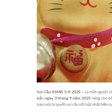
Soi Cầu XSMB 3-9-2025 –
Là một người ch
bắc ngày 3 tháng 9 năm 2025
riêng cho b
bạn mọi bí quyết soi cầu nổi bật nhất hiện na