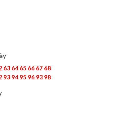
gày
2 63 64 65 66 67 68
2 93 94 95 96 93 98
y