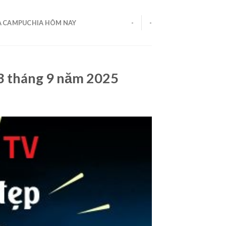
À CAMPUCHIA HÔM NAY
-
-
3 tháng 9 năm 2025