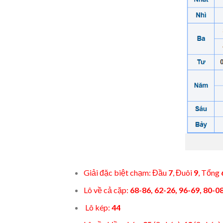
Giải đặc biệt chạm: Đầu
7
, Đuôi
9
, Tổng
Lô về cả cặp:
68-86, 62-26, 96-69, 80-0
Lô kép:
44