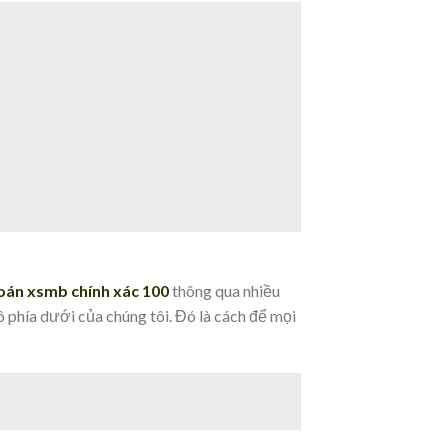
oán xsmb chính xác 100
thông qua nhiều
 phía dưới của chúng tôi. Đó là cách để mọi