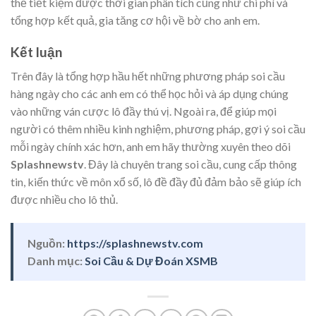
thể tiết kiệm được thời gian phân tích cũng như chi phí và
tổng hợp kết quả, gia tăng cơ hội về bờ cho anh em.
Kết luận
Trên đây là tổng hợp hầu hết những phương pháp soi cầu
hàng ngày cho các anh em có thể học hỏi và áp dụng chúng
vào những ván cược lô đầy thú vị. Ngoài ra, để giúp mọi
người có thêm nhiều kinh nghiệm, phương pháp, gợi ý soi cầu
mỗi ngày chính xác hơn, anh em hãy thường xuyên theo dõi
Splashnewstv
. Đây là chuyên trang soi cầu, cung cấp thông
tin, kiến thức về môn xổ số, lô đề đầy đủ đảm bảo sẽ giúp ích
được nhiều cho lô thủ.
Nguồn:
https://splashnewstv.com
Danh mục:
Soi Cầu & Dự Đoán XSMB