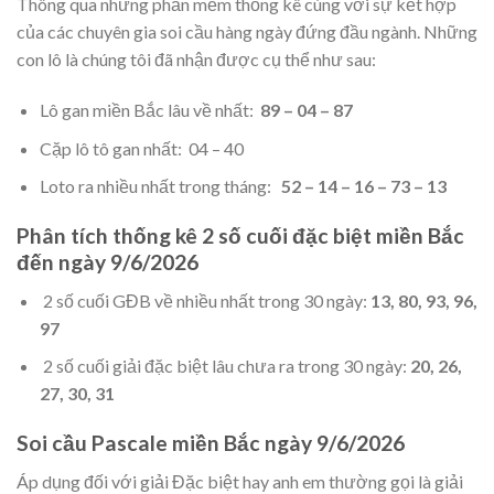
Thông qua những phần mềm thống kê cùng với sự kết hợp
của các chuyên gia soi cầu hàng ngày đứng đầu ngành. Những
con lô là chúng tôi đã nhận được cụ thể như sau:
Lô gan miền Bắc lâu về nhất:
89 – 04 – 87
Cặp lô tô gan nhất: 04 – 40
Loto ra nhiều nhất trong tháng:
52 – 14 – 16 – 73 – 13
Phân tích t
hống kê 2 số cuối đặc biệt miền Bắc
đến ngày 9/6/2026
2 số cuối GĐB về nhiều nhất trong 30 ngày:
13, 80, 93, 96,
97
2 số cuối giải đặc biệt lâu chưa ra trong 30 ngày:
20, 26,
27, 30, 31
Soi cầu Pascale miền Bắc ngày 9/6/2026
Áp dụng đối với giải Đặc biệt hay anh em thường gọi là giải