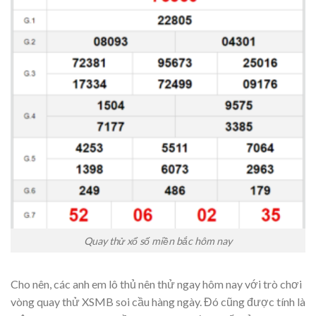
Quay thử xổ số miền bắc hôm nay
Cho nên, các anh em lô thủ nên thử ngay hôm nay với trò chơi
vòng quay thử XSMB soi cầu hàng ngày. Đó cũng được tính là