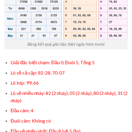
Bảng kết quả giải đặc biệt ngày hôm trước
Giải đặc biệt chạm: Đầu 0, Đuôi 5, Tổng 5
Lô về cả cặp: 82-28, 70-07
Lô kép: 99, 66
Lô về nhiều nháy: 82 (2 nháy), 05 (2 nháy), 80 (2 nháy), 31 (2
nháy)
Đầu câm: 4
Đuôi câm: Không có
Đầu về nhiều nhất: Đầu 8 (về 5 lần)