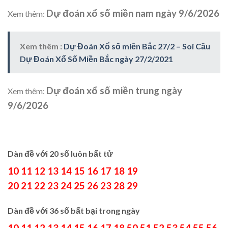
Dự đoán xổ số miền nam ngày 9/6/2026
Xem thêm:
Xem thêm :
Dự Đoán Xổ số miền Bắc 27/2 – Soi Cầu
Dự Đoán Xổ Số Miền Bắc ngày 27/2/2021
Dự đoán xổ số miền trung ngày
Xem thêm:
9
/6/2026
Dàn đề với 20 số luôn bất tử
10 11 12 13 14 15 16 17 18 19
20 21 22 23 24 25 26 23 28 29
Dàn đề với 36 số bất bại trong ngày
10 11 12 13 14 15 16 17 18 50 51 52 53 54 55 56