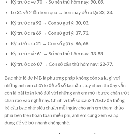
Kỳ trước về
70
→ Số nên thử hôm nay:
98, 89
.
Lô
31
về 2 lần hôm qua → hôm nay dễ ra lại
32, 23
.
Kỳ trước ra
92
→ Con số gợi ý:
30, 03
.
Kỳ trước ra
69
→ Con số gợi ý:
37, 73
.
Kỳ trước ra
21
→ Con số gợi ý:
86, 68
.
Kỳ trước về
61
→ Số nên thử hôm nay:
33-88
.
Kỳ trước có
07
→ Con số cần thử hôm nay:
22-77
.
Bạc nhớ lô đề MB là phương pháp không còn xa lạ gì với
những anh em chơi lô đề xổ số lâu năm, tuy nhiên thì đây vẫn
còn là bài toán khó đối với những anh em mới bước chân ướt
chân ráo vào nghề này. Chính vì thế soicau247tv.tv đã thống
kê cầu bạc nhớ siêu chuẩn mỗi ngày cho anh em tham khảo
phía bên trên hoàn toàn miễn phí, anh em cùng xem và áp
dụng để về bờ nhanh chóng nhé.