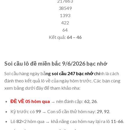
217863
38549
1393
422
64
Kết quả:
64 – 46
Soi cầu lô đề miền bắc 9/6
/2026
bạc nhớ
Soi cầu hàng ngày bằ
ng
soi cầu 247 bạc nhớ
chí
nh là cách
đánh theo kết quả lô về của ngày hôm trước. Các bạn cùng
xem bảng dưới đây để tham khảo nha:
ĐỀ VỀ 05 hôm qua
→ nên đánh cặp:
62, 26
.
Kỳ trước có
99
→ Con số cần thử hôm nay:
29, 92
.
Lô
82
×2 hôm qua → khả năng cao hôm nay lại ra lô
11-66
.