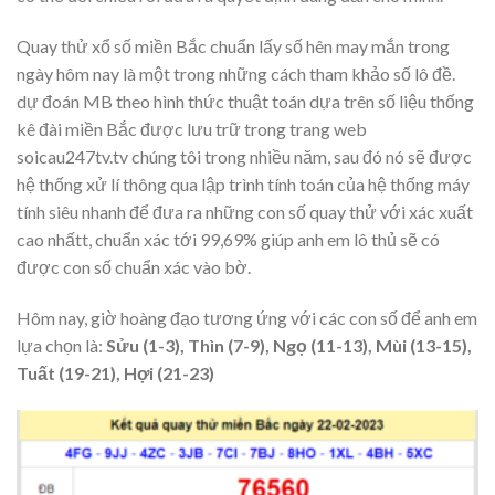
Quay thử xổ số miền Bắc chuẩn lấy số hên may mắn trong
ngày hôm nay là một trong những cách tham khảo số lô đề.
dự đoán MB theo hình thức thuật toán dựa trên số liệu thống
kê đài miền Bắc được lưu trữ trong trang web
soicau247tv.tv chúng tôi trong nhiều năm, sau đó nó sẽ được
hệ thống xử lí thông qua lập trình tính toán của hệ thống máy
tính siêu nhanh để đưa ra những con số quay thử với xác xuất
cao nhấtt, chuẩn xác tới 99,69% giúp anh em lô thủ sẽ có
được con số chuẩn xác vào bờ.
Hôm nay, giờ hoàng đạo tương ứng với các con số để anh em
lựa chọn là:
Sửu (1-3), Thìn (7-9), Ngọ (11-13), Mùi (13-15),
Tuất (19-21), Hợi (21-23)