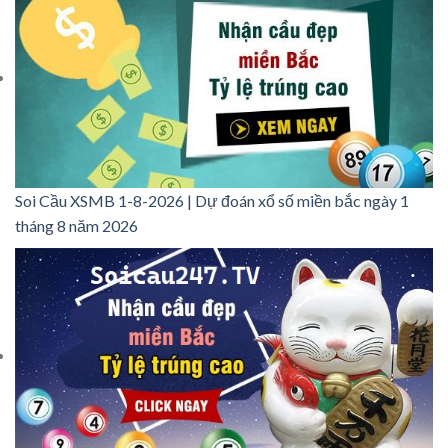
Soi Cầu XSMB 1-8-2026 | Dự đoán xổ số miền bắc ngày 1
tháng 8 năm 2026