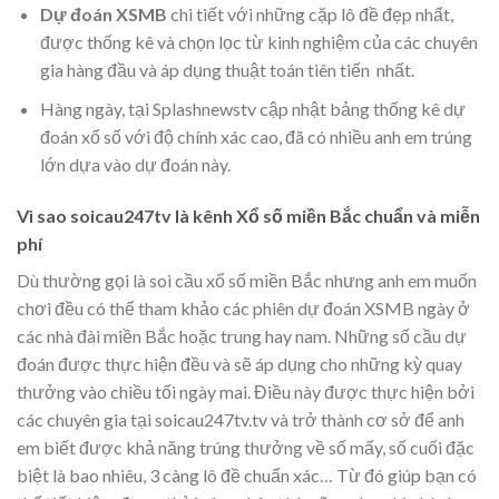
Dự đoán XSMB
chi tiết với những cặp lô đề đẹp nhất,
được thống kê và chọn lọc từ kinh nghiệm của các chuyên
gia hàng đầu và áp dụng thuật toán tiên tiến nhất.
Hàng ngày, tại Splashnewstv cập nhật bảng thống kê dự
đoán xổ số với độ chính xác cao, đã có nhiều anh em trúng
lớn dựa vào dự đoán này.
Vì sao soicau247tv là kênh Xổ số miền Bắc chuẩn và miễn
phí
Dù thường gọi là soi cầu xổ số miền Bắc nhưng anh em muốn
chơi đều có thể tham khảo các phiên dự đoán XSMB ngày ở
các nhà đài miền Bắc hoặc trung hay nam. Những số cầu dự
đoán được thực hiện đều và sẽ áp dụng cho những kỳ quay
thưởng vào chiều tối ngày mai. Điều này được thực hiện bởi
các chuyên gia tại soicau247tv.tv và trở thành cơ sở để anh
em biết được khả năng trúng thưởng về số mấy, số cuối đặc
biệt là bao nhiêu, 3 càng lô đề chuẩn xác… Từ đó giúp bạn có