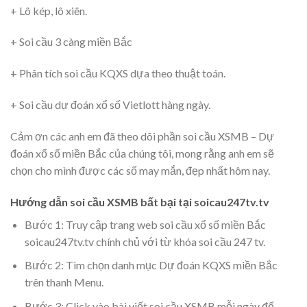
+ Lô kép, lô xiên.
+ Soi cầu 3 càng miền Bắc
+ Phân tích soi cầu KQXS dựa theo thuật toán.
+ Soi cầu dự đoán xổ số Vietlott hàng ngày.
Cảm ơn các anh em đã theo dõi phần soi cầu XSMB – Dự
đoán xổ số miền Bắc của chúng tôi, mong rằng anh em sẽ
chọn cho mình được các số may mắn, đẹp nhất hôm nay.
Hướng dẫn soi cầu XSMB bất bại tại soicau247tv.tv
Bước 1: Truy cập trang web soi cầu xổ số miền Bắc
soicau247tv.tv chính chủ với từ khóa soi cầu 247 tv.
Bước 2: Tìm chọn danh mục Dự đoán KQXS miền Bắc
trên thanh Menu.
Bước 3: Click vào bài viết soi cầu XSMB mỗi ngày để