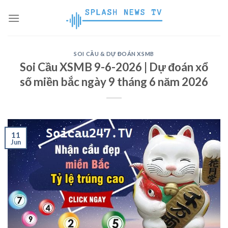
Skip
to
content
SOI CẦU & DỰ ĐOÁN XSMB
Soi Cầu XSMB 9-6-2026 | Dự đoán xổ
số miền bắc ngày 9 tháng 6 năm 2026
11
Jun