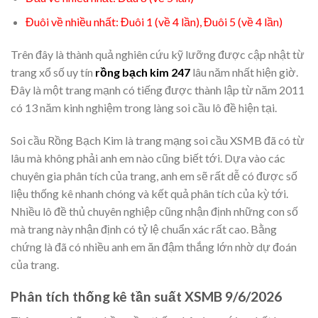
Đuôi về nhiều nhất: Đuôi 1 (về 4 lần), Đuôi 5 (về 4 lần)
Trên đây là thành quả nghiên cứu kỹ lưỡng được cập nhật từ
trang xổ số uy tín
rồng bạch kim 247
lâu năm nhất hiện giờ.
Đây là một trang mạnh có tiếng được thành lập từ năm 2011
có 13 năm kinh nghiệm trong làng soi cầu lô đề hiện tại.
Soi cầu Rồng Bạch Kim là trang mạng soi cầu XSMB đã có từ
lâu mà không phải anh em nào cũng biết tới. Dựa vào các
chuyên gia phân tích của trang, anh em sẽ rất dễ có được số
liệu thống kê nhanh chóng và kết quả phân tích của kỳ tới.
Nhiều lô đề thủ chuyên nghiệp cũng nhận định những con số
mà trang này nhận định có tỷ lệ chuẩn xác rất cao. Bằng
chứng là đã có nhiều anh em ăn đậm thắng lớn nhờ dự đoán
của trang.
Phân tích thống kê tần suất XSMB 9/6/2026