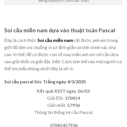
Bảng kqxsmn chính xác nhất
Soi cầu miền nam dựa vào thuật toán Pascal
Đây là cách thức
Soi cầu miền nam
rất được anh em trong
giới đỏ đen ưa chuộng vì sự đơn giản và tính chính xác khá
cao. Vì thế, để có được con số may mắn anh em chỉ cần dựa
vào giải nhất và giải đặc biệt. Cách tính thế nào mọi người có
thể tìm hiểu thông dưới đây là sẽ rõ:
Soi cầu pascal Sóc Trăng n
gày 4/3/2025
Kết quả XSST ngày 26/02:
Giải ĐB:
370814
Giải nhất:
57936
Thông tin thống kê cầu Pascal:
370814
57936