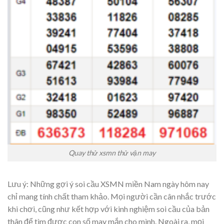
Quay thử xsmn thử vận may
Lưu ý: Những gợi ý soi cầu XSMN miền Nam ngày hôm nay
chỉ mang tính chất tham khảo. Mọi người cần cân nhắc trước
khi chơi, cũng như kết hợp với kinh nghiệm soi cầu của bản
thân để tìm được con số may mắn cho mình. Ngoài ra, mọi