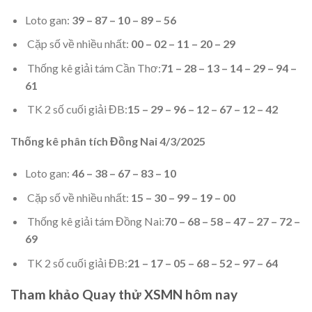
Loto gan:
39 – 87 – 10 – 89 – 56
Cặp số về nhiều nhất:
00 – 02 – 11 – 20 – 29
Thống kê giải tám Cần Thơ:
71 – 28 – 13 – 14 – 29 – 94 –
61
TK 2 số cuối giải ĐB:
15 – 29 – 96 – 12 – 67 – 12 – 42
Thống kê phân tích Đồng Nai 4/3/2025
Loto gan:
46 – 38 – 67 – 83 – 10
Cặp số về nhiều nhất:
15 – 30 – 99 – 19 – 00
Thống kê giải tám Đồng Nai:
70 – 68 – 58 – 47 – 27 – 72 –
69
TK 2 số cuối giải ĐB:
21 – 17 – 05 – 68 – 52 – 97 – 64
Tham khảo Quay thử XSMN hôm nay