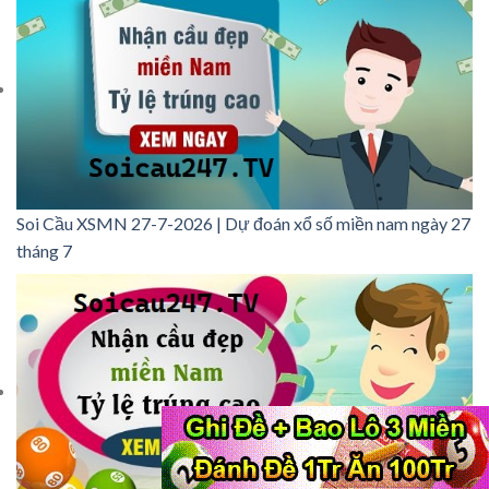
Soi Cầu XSMN 27-7-2026 | Dự đoán xổ số miền nam ngày 27
tháng 7