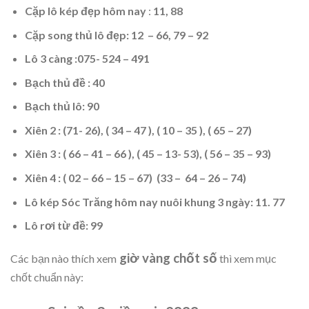
Cặp lô kép đẹp hôm nay
:
11, 88
Cặp song thủ lô đẹp: 12 – 66, 79 – 92
Lô 3 càng :075- 524 – 491
Bạch thủ đề : 40
Bạch thủ lô: 90
Xiên 2 : (71- 26), ( 34 – 47 ), ( 10 – 35 ), ( 65 – 27)
Xiên 3 : ( 66 – 41 – 66 ), ( 45 – 13- 53), ( 56 – 35 – 93)
Xiên 4 : ( 02 – 66 – 15 – 67) (33 – 64 – 26 – 74)
Lô kép Sóc Trăng hôm nay nuôi khung 3 ngày: 11. 77
Lô rơi từ đề: 99
giờ vàng chốt số
Các bạn nào thích xem
thì xem mục
chốt chuẩn này: