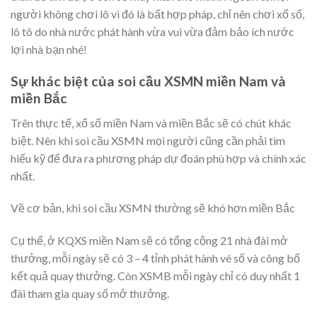
người không chơi lô vì đó là bất hợp pháp, chỉ nên chơi xổ số,
lô tô do nhà nước phát hành vừa vui vừa đảm bảo ích nước
lợi nhà bạn nhé!
Sự khác biệt của soi cầu XSMN miền Nam và
miền Bắc
Trên thực tế, xổ số miền Nam và miền Bắc sẽ có chút khác
biệt. Nên khi soi cầu XSMN mọi người cũng cần phải tìm
hiểu kỹ để đưa ra phương pháp dự đoán phù hợp và chính xác
nhất.
Về cơ bản, khi soi cầu XSMN thường sẽ khó hơn miền Bắc
Cụ thể, ở KQXS miền Nam sẽ có tổng cộng 21 nhà đài mở
thưởng, mỗi ngày sẽ có 3 – 4 tỉnh phát hành vé số và công bố
kết quả quay thưởng. Còn XSMB mỗi ngày chỉ có duy nhất 1
đài tham gia quay số mở thưởng.