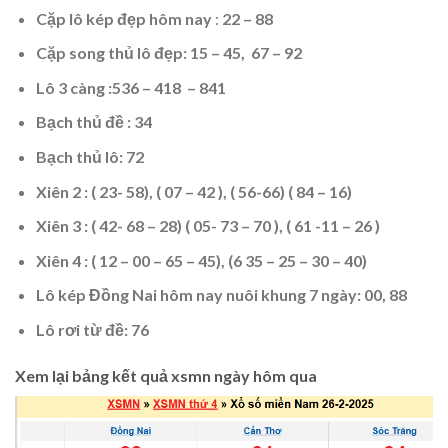
Cặp lô kép đẹp hôm nay
:
22 – 88
Cặp song thủ lô đẹp: 15 – 45, 67 – 92
Lô 3 càng :536 – 418 – 841
Bạch thủ đề : 34
Bạch thủ lô: 72
Xiên 2 : ( 23- 58), ( 07 – 42 ), ( 56-66) ( 84 – 16)
Xiên 3 : ( 42- 68 – 28) ( 05- 73 – 70 ), ( 61 -11 – 26 )
Xiên 4 : ( 12 – 00 – 65 – 45), (6 35 – 25 – 30 – 40)
Lô kép Đồng Nai hôm nay nuôi khung 7 ngày: 00, 88
Lô rơi từ đề: 76
Xem lại bảng kết quả xsmn ngày hôm qua