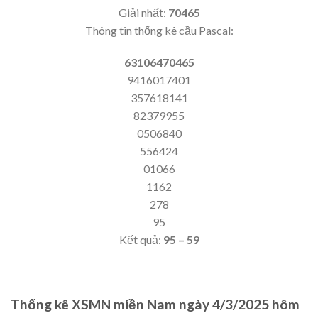
Giải nhất:
70465
Thông tin thống kê cầu Pascal:
631064
70465
9416017401
357618141
82379955
0506840
556424
01066
1162
278
95
Kết quả:
95 – 59
Thống kê XSMN miền Nam ngày 4/3/2025 hôm