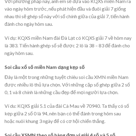
Với phương pháp này, anh em sẽ dựa vào KQXS miền Nam ra
vào ngày hôm trước, nếu phát hiện đầu và đuôi giải 7 giống
nhau thì sẽ ghép số này với số chính giữa của giải 7, tiến hành
đánh cho ngày hôm sau.
Ví dụ: KQXS miền Nam đài Đà Lạt có KQXS giải 7 về hôm nay
là 383. Tiến hành ghép số sẽ được 2 lô là 38 – 83 để đánh cho
ngày hôm sau.
Soi cầu xổ số miền Nam dạng kẹp số
Đây là một trong những tuyệt chiêu soi cầu XMN miền Nam
được nhiều lô thủ lựa chọn. Với những cặp số ghép giữa 2 số
0, 1 và 8 chính là những cầu đẹp để mọi người lựa chọn.
Ví du: KQXS giải 5.1 của đài Cà Mau về 70940. Ta thấy có số
kẹp giữa 2 số 0 là 94, nên bạn có thể đánh trong hôm sau
hoặc nuôi khung 3 ngày để có cơ hội chiến thắng.
Soi cầu XSMN theo số hàng đơn vị giải 4 số và 5 số