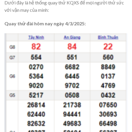
Dưới đây là hệ thống quay thử KQXS để mọi người thử sức
với vận may của mình:
Quay thử đài hôm nay ngày 4/3/2025: