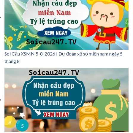
Soi Cầu XSMN 5-8-2026 | Dự đoán xổ số miền nam ngày 5
tháng 8