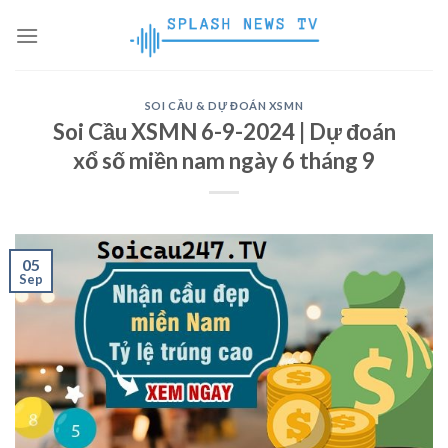
Skip
to
content
SOI CẦU & DỰ ĐOÁN XSMN
Soi Cầu XSMN 6-9-2024 | Dự đoán
xổ số miền nam ngày 6 tháng 9
05
Sep