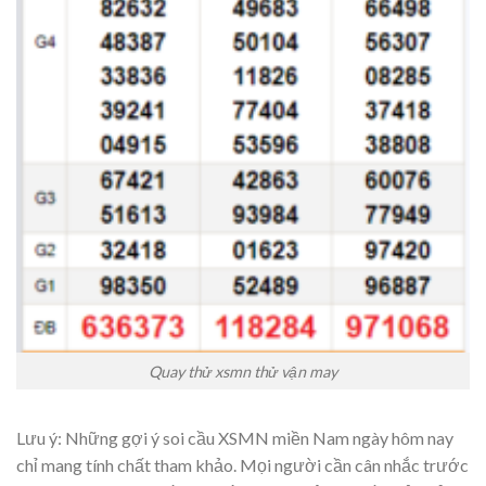
Quay thử xsmn thử vận may
Lưu ý: Những gợi ý soi cầu XSMN miền Nam ngày hôm nay
chỉ mang tính chất tham khảo. Mọi người cần cân nhắc trước