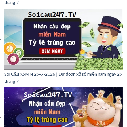
tháng 7
Soi Cầu XSMN 29-7-2026 | Dự đoán xổ số miền nam ngày 29
tháng 7