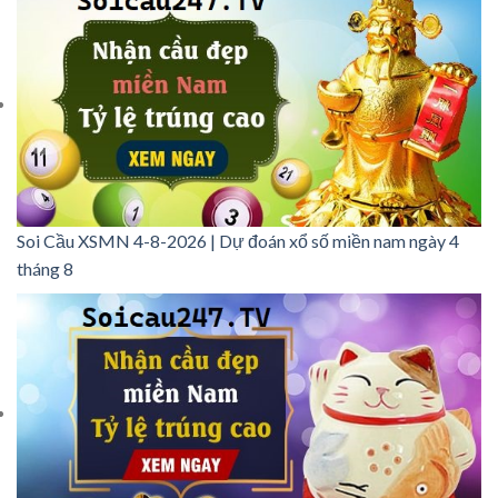
Soi Cầu XSMN 4-8-2026 | Dự đoán xổ số miền nam ngày 4
tháng 8