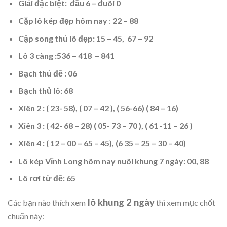
Giải đặc biệt:
đầu 6 – đuôi 0
Cặp lô kép đẹp hôm nay
:
22 – 88
Cặp song thủ lô đẹp: 15 – 45, 67 – 92
Lô 3 càng :536 – 418 – 841
Bạch thủ đề : 06
Bạch thủ lô: 68
Xiên 2 : ( 23- 58), ( 07 – 42 ), ( 56-66) ( 84 – 16)
Xiên 3 : ( 42- 68 – 28) ( 05- 73 – 70 ), ( 61 -11 – 26 )
Xiên 4 : ( 12 – 00 – 65 – 45), (6 35 – 25 – 30 – 40)
Lô kép Vĩnh Long hôm nay nuôi khung 7 ngày: 00, 88
Lô rơi từ đề: 65
lô khung 2 ngày
Các bạn nào thích xem
thì xem mục chốt
chuẩn này: