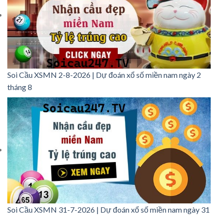
Soi Cầu XSMN 2-8-2026 | Dự đoán xổ số miền nam ngày 2
tháng 8
Soi Cầu XSMN 31-7-2026 | Dự đoán xổ số miền nam ngày 31