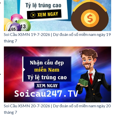
Soi Cầu XSMN 19-7-2026 | Dự đoán xổ số miền nam ngày 19
tháng 7
Soi Cầu XSMN 20-7-2026 | Dự đoán xổ số miền nam ngày 20
tháng 7