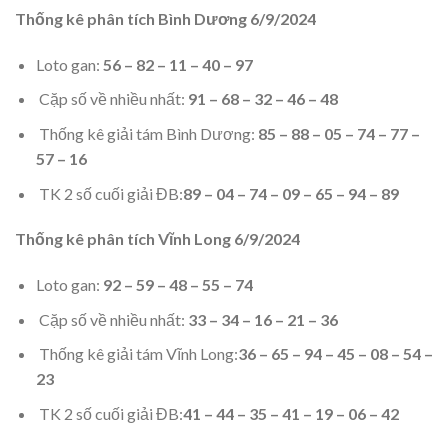
Thống kê phân tích Bình Dương 6/9/2024
Loto gan:
56 – 82 – 11 – 40 – 97
Cặp số về nhiều nhất:
91 – 68 – 32 – 46 – 48
Thống kê giải tám Bình Dương:
85 – 88 – 05 – 74 – 77 –
57 – 16
TK 2 số cuối giải ĐB:
89 – 04 – 74 – 09 – 65 – 94 – 89
Thống kê phân tích Vĩnh Long 6/9/2024
Loto gan:
92 – 59 – 48 – 55 – 74
Cặp số về nhiều nhất:
33 – 34 – 16 – 21 – 36
Thống kê giải tám Vĩnh Long:
36 – 65 – 94 – 45 – 08 – 54 –
23
TK 2 số cuối giải ĐB:
41 – 44 – 35 – 41 – 19 – 06 – 42