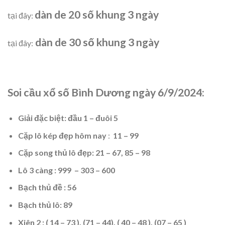
dàn de 20 số khung 3 ngày
tại đây:
dàn de 30 số khung 3 ngày
tại đây:
Soi cầu xổ số Bình Dương ngày 6/9/2024:
Giải đặc biệt:
đầu 1 – đuôi 5
Cặp lô kép đẹp hôm nay
:
11 – 99
Cặp song thủ lô đẹp: 21 – 67, 85 – 98
Lô 3 càng : 999 – 303 – 600
Bạch thủ đề : 56
Bạch thủ lô: 89
Xiên 2 : ( 14 – 73 ), (71 – 44), ( 40 – 48 ), (07 – 65 )