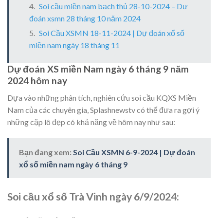
Soi cầu miền nam bạch thủ 28-10-2024 – Dự
đoán xsmn 28 tháng 10 năm 2024
Soi Cầu XSMN 18-11-2024 | Dự đoán xổ số
miền nam ngày 18 tháng 11
Dự đoán XS miền Nam ngày 6 tháng 9 năm
2024 hôm nay
Dựa vào những phân tích, nghiên cứu soi cầu KQXS Miền
Nam của các chuyên gia, Splashnewstv có thể đưa ra gợi ý
những cặp lô đẹp có khả năng về hôm nay như sau:
Bạn đang xem:
Soi Cầu XSMN 6-9-2024 | Dự đoán
xổ số miền nam ngày 6 tháng 9
Soi cầu xổ số Trà Vinh ngày 6/9/2024: