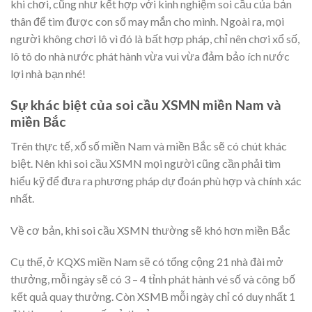
khi chơi, cũng như kết hợp với kinh nghiệm soi cầu của bản
thân để tìm được con số may mắn cho mình. Ngoài ra, mọi
người không chơi lô vì đó là bất hợp pháp, chỉ nên chơi xổ số,
lô tô do nhà nước phát hành vừa vui vừa đảm bảo ích nước
lợi nhà bạn nhé!
Sự khác biệt của soi cầu XSMN miền Nam và
miền Bắc
Trên thực tế, xổ số miền Nam và miền Bắc sẽ có chút khác
biệt. Nên khi soi cầu XSMN mọi người cũng cần phải tìm
hiểu kỹ để đưa ra phương pháp dự đoán phù hợp và chính xác
nhất.
Về cơ bản, khi soi cầu XSMN thường sẽ khó hơn miền Bắc
Cụ thể, ở KQXS miền Nam sẽ có tổng cộng 21 nhà đài mở
thưởng, mỗi ngày sẽ có 3 – 4 tỉnh phát hành vé số và công bố
kết quả quay thưởng. Còn XSMB mỗi ngày chỉ có duy nhất 1