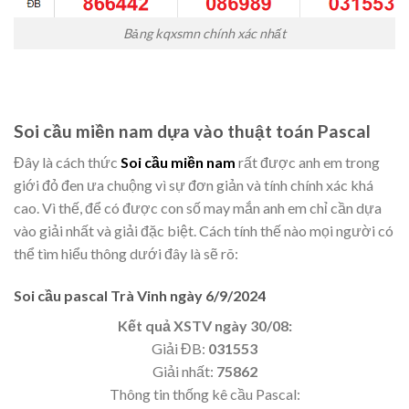
Bảng kqxsmn chính xác nhất
Soi cầu miền nam dựa vào thuật toán Pascal
Đây là cách thức
Soi cầu miền nam
rất được anh em trong
giới đỏ đen ưa chuộng vì sự đơn giản và tính chính xác khá
cao. Vì thế, để có được con số may mắn anh em chỉ cần dựa
vào giải nhất và giải đặc biệt. Cách tính thế nào mọi người có
thể tìm hiểu thông dưới đây là sẽ rõ:
Soi cầu pascal Trà Vinh ngày 6/9/2024
Kết quả XSTV ngày 30/08:
Giải ĐB:
031553
Giải nhất:
75862
Thông tin thống kê cầu Pascal: