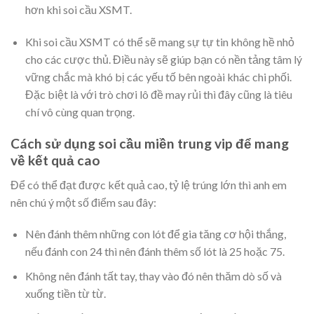
hơn khi soi cầu XSMT.
Khi soi cầu XSMT có thể sẽ mang sự tự tin không hề nhỏ
cho các cược thủ. Điều này sẽ giúp bạn có nền tảng tâm lý
vững chắc mà khó bị các yếu tố bên ngoài khác chi phối.
Đặc biệt là với trò chơi lô đề may rủi thì đây cũng là tiêu
chí vô cùng quan trọng.
Cách sử dụng soi cầu miền trung vip để mang
về kết quả cao
Để có thể đạt được kết quả cao, tỷ lệ trúng lớn thì anh em
nên chú ý một số điểm sau đây:
Nên đánh thêm những con lót để gia tăng cơ hội thắng,
nếu đánh con 24 thì nên đánh thêm số lót là 25 hoặc 75.
Không nên đánh tất tay, thay vào đó nên thăm dò số và
xuống tiền từ từ.