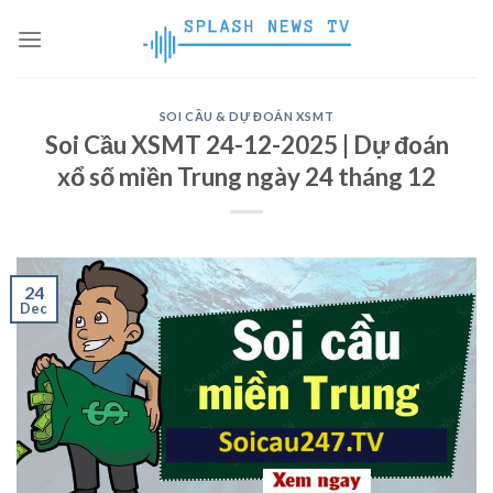
Skip
to
content
SOI CẦU & DỰ ĐOÁN XSMT
Soi Cầu XSMT 24-12-2025 | Dự đoán
xổ số miền Trung ngày 24 tháng 12
24
Dec