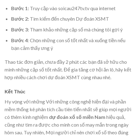
Bước 1:
Truy cập vào soicau247tv.tv qua internet
Bước 2:
Tìm kiếm đến chuyên Dự đoán XSMT
Bước 3:
Tham khảo những cặp số mà chúng tôi gợi ý
Bước 4
: Chọn những con số tốt nhất và xuống tiền nếu
bạn cảm thấy ưng ý
Thao tác đơn giản, chưa đầy 2 phút các bạn đã sở hữu cho
mình những cặp số tốt nhất. Để gia tăng cơ hội ăn lô, hãy kết
hợp nhiều cách chơi dự đoán XSMT cùng nhau nhé.
Kết Thúc
Hy vọng với những Với những công nghệ hiện đại và phần
mềm thống kê phân tích cầu tiên tiến nhất sẽ giúp mọi người
có thêm kinh nghiệm
dự đoán xổ số miền Nam
hiệu quả,
cũng như tìm ra được cho mình con số may mắn trong ngày
hôm sau. Tuy nhiên, Mọi người chỉ nên chơi xổ số theo đúng