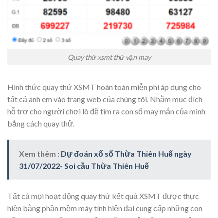
Quay thử xsmt thử vận may
Hình thức quay thử XSMT hoàn toàn miễn phí áp dụng cho
tất cả anh em vào trang web của chúng tôi. Nhằm mục đích
hỗ trợ cho người chơi lô đề tìm ra con số may mắn của mình
bằng cách quay thử.
Xem thêm :
Dự đoán xổ số Thừa Thiên Huế ngày
31/07/2022- Soi cầu Thừa Thiên Huế
Tất cả mọi hoạt động quay thử kết quả XSMT được thực
hiện bằng phần mềm máy tính hiện đại cung cấp những con