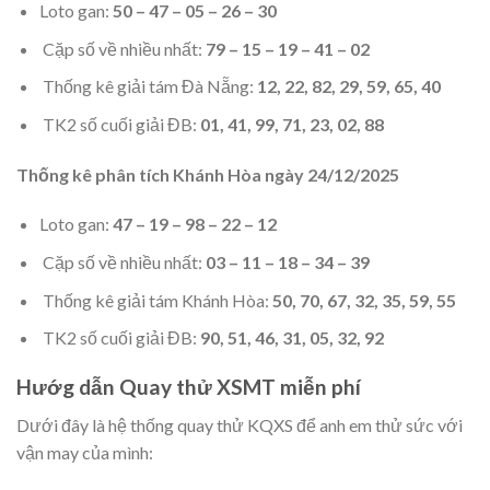
Loto gan:
50 – 47 – 05 – 26 – 30
Cặp số về nhiều nhất:
​​​​​​79 – 15 – 19 – 41 – 02
Thống kê giải tám Đà Nẵng:
12, 22, 82, 29, 59, 65, 40
TK2 số cuối giải ĐB:
01, 41, 99, 71, 23, 02, 88
Thống kê phân tích Khánh Hòa ngày 24/12/2025
Loto gan:
​​​​​​47 – 19 – 98 – 22 – 12
Cặp số về nhiều nhất:
03 – 11 – 18 – 34 – 39
Thống kê giải tám Khánh Hòa:
​​​​​​50, 70, 67, 32, 35, 59, 55
TK2 số cuối giải ĐB:
​​​​​​90, 51, 46, 31, 05, 32, 92
Hướg dẫn Quay thử XSMT miễn phí
Dưới đây là hệ thống quay thử KQXS để anh em thử sức với
vận may của mình: