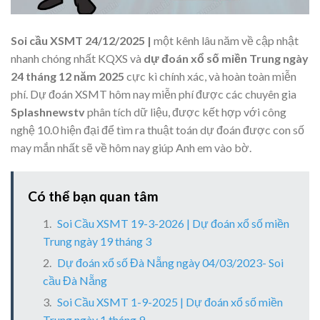
Soi cầu XSMT 24/12/2025 |
một kênh lâu năm về cập nhật
nhanh chóng nhất KQXS và
dự đoán xổ số miền Trung ngày
24
tháng 12 năm 2025
cực kì chính xác, và hoàn toàn miễn
phí. Dự đoán XSMT hôm nay miễn phí được các chuyên gia
Splashnewstv
phân tích dữ liệu, được kết hợp với công
nghệ 10.0 hiện đại để tìm ra thuật toán dự đoán được con số
may mắn nhất sẽ về hôm nay giúp Anh em vào bờ.
Có thể bạn quan tâm
Soi Cầu XSMT 19-3-2026 | Dự đoán xổ số miền
Trung ngày 19 tháng 3
Dự đoán xổ số Đà Nẵng ngày 04/03/2023- Soi
cầu Đà Nẵng
Soi Cầu XSMT 1-9-2025 | Dự đoán xổ số miền
Trung ngày 1 tháng 9