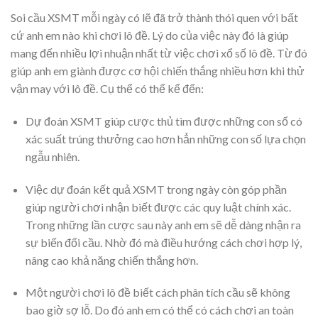
Soi cầu XSMT mỗi ngày có lẽ đã trở thành thói quen với bất
cứ anh em nào khi chơi lô đề. Lý do của việc này đó là giúp
mang đến nhiều lợi nhuận nhất từ việc chơi xổ số lô đề. Từ đó
giúp anh em giành được cơ hội chiến thắng nhiều hơn khi thử
vận may với lô đề. Cụ thể có thể kể đến:
Dự đoán XSMT giúp cược thủ tìm được những con số có
xác suất trúng thưởng cao hơn hẳn những con số lựa chọn
ngẫu nhiên.
Việc dự đoán kết quả XSMT trong ngày còn góp phần
giúp người chơi nhận biết được các quy luật chính xác.
Trong những lần cược sau này anh em sẽ dễ dàng nhận ra
sự biến đổi cầu. Nhờ đó mà điều hướng cách chơi hợp lý,
nâng cao khả năng chiến thắng hơn.
Một người chơi lô đề biết cách phân tích cầu sẽ không
bao giờ sợ lỗ. Do đó anh em có thể có cách chơi an toàn