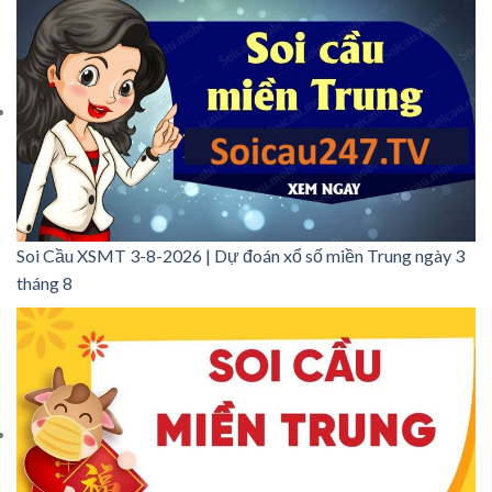
Soi Cầu XSMT 3-8-2026 | Dự đoán xổ số miền Trung ngày 3
tháng 8