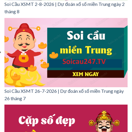
Soi Cầu XSMT 2-8-2026 | Dự đoán xổ số miền Trung ngày 2
tháng 8
Soi Cầu XSMT 26-7-2026 | Dự đoán xổ số miền Trung ngày
26 tháng 7