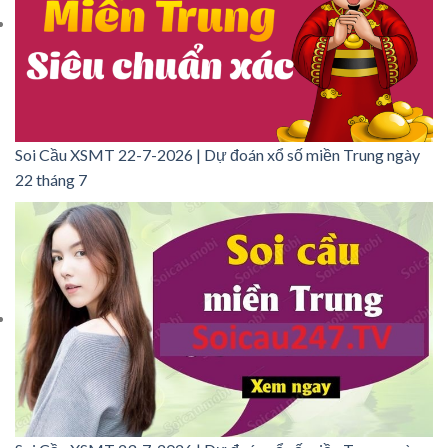
Soi Cầu XSMT 22-7-2026 | Dự đoán xổ số miền Trung ngày
22 tháng 7