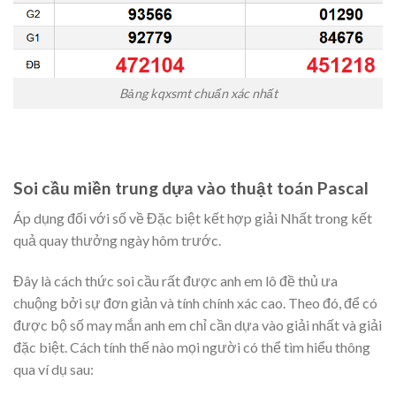
Bảng kqxsmt chuẩn xác nhất
Soi cầu miền trung dựa vào thuật toán Pascal
Áp dụng đối với số về Đặc biệt kết hợp giải Nhất trong kết
quả quay thưởng ngày hôm trước.
Đây là cách thức soi cầu rất được anh em lô đề thủ ưa
chuộng bởi sự đơn giản và tính chính xác cao. Theo đó, để có
được bộ số may mắn anh em chỉ cần dựa vào giải nhất và giải
đặc biệt. Cách tính thế nào mọi người có thể tìm hiểu thông
qua ví dụ sau: