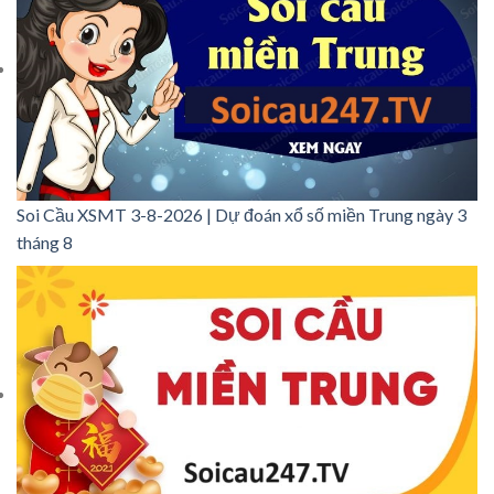
Soi Cầu XSMT 3-8-2026 | Dự đoán xổ số miền Trung ngày 3
tháng 8