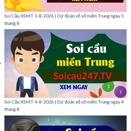
Soi Cầu XSMT 5-8-2026 | Dự đoán xổ số miền Trung ngày 5
tháng 8
Soi Cầu XSMT 4-8-2026 | Dự đoán xổ số miền Trung ngày 4
tháng 8