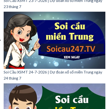
Soi Cầu XSMT 23-7-2026 | Dự đoán xổ số miền Trung ngày
23 tháng 7
Soi Cầu XSMT 24-7-2026 | Dự đoán xổ số miền Trung ngày
24 tháng 7