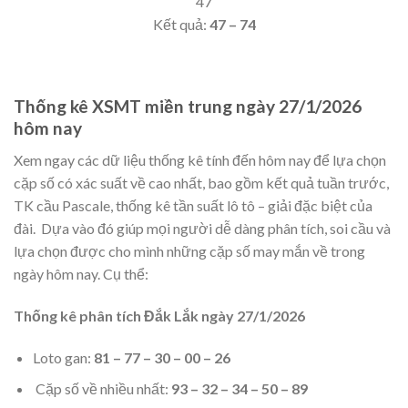
47
Kết quả:
47 – 74
Thống kê XSMT miền trung ngày 27/1/2026
hôm nay
Xem ngay các dữ liệu thống kê tính đến hôm nay để lựa chọn
cặp số có xác suất về cao nhất, bao gồm kết quả tuần trước,
TK cầu Pascale, thống kê tần suất lô tô – giải đặc biệt của
đài. Dựa vào đó giúp mọi người dễ dàng phân tích, soi cầu và
lựa chọn được cho mình những cặp số may mắn về trong
ngày hôm nay. Cụ thể:
Thống kê phân tích Đắk Lắk
ngày 27/1/2026
Loto gan:
​​​​​​81 – 77 – 30 – 00 – 26
Cặp số về nhiều nhất:
93 – 32 – 34 – 50 – 89