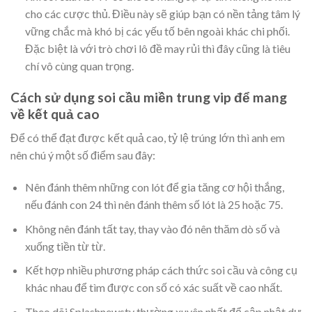
cho các cược thủ. Điều này sẽ giúp bạn có nền tảng tâm lý
vững chắc mà khó bị các yếu tố bên ngoài khác chi phối.
Đặc biệt là với trò chơi lô đề may rủi thì đây cũng là tiêu
chí vô cùng quan trọng.
Cách sử dụng soi cầu miền trung vip để mang
về kết quả cao
Để có thể đạt được kết quả cao, tỷ lệ trúng lớn thì anh em
nên chú ý một số điểm sau đây:
Nên đánh thêm những con lót để gia tăng cơ hội thắng,
nếu đánh con 24 thì nên đánh thêm số lót là 25 hoặc 75.
Không nên đánh tất tay, thay vào đó nên thăm dò số và
xuống tiền từ từ.
Kết hợp nhiều phương pháp cách thức soi cầu và công cụ
khác nhau để tìm được con số có xác suất về cao nhất.
Theo dõi Splashnewstv thường xuyên nhất để cập nhật dự