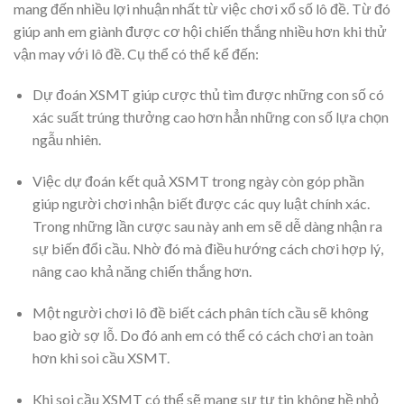
mang đến nhiều lợi nhuận nhất từ việc chơi xổ số lô đề. Từ đó
giúp anh em giành được cơ hội chiến thắng nhiều hơn khi thử
vận may với lô đề. Cụ thể có thể kể đến:
Dự đoán XSMT giúp cược thủ tìm được những con số có
xác suất trúng thưởng cao hơn hẳn những con số lựa chọn
ngẫu nhiên.
Việc dự đoán kết quả XSMT trong ngày còn góp phần
giúp người chơi nhận biết được các quy luật chính xác.
Trong những lần cược sau này anh em sẽ dễ dàng nhận ra
sự biến đổi cầu. Nhờ đó mà điều hướng cách chơi hợp lý,
nâng cao khả năng chiến thắng hơn.
Một người chơi lô đề biết cách phân tích cầu sẽ không
bao giờ sợ lỗ. Do đó anh em có thể có cách chơi an toàn
hơn khi soi cầu XSMT.
Khi soi cầu XSMT có thể sẽ mang sự tự tin không hề nhỏ