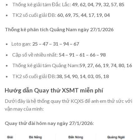
Thống kê giải tám Đắc Lắc:
​​​​​​49, 62, 04, 79, 32, 57, 85
TK2 số cuối giải ĐB:
60, 69, 75, 44, 17, 19, 04
Thống kê phân tích Quảng Nam ngày 27/1/2026
Loto gan:
25 – 47 – 31 – 94 – 67
Cặp số về nhiều nhất:
54 – 91 – 61 – 66 – 98
Thống kê giải tám Quảng Nam:
59, 27, 66, 19, 74, 80, 16
TK2 số cuối giải ĐB:
38, 54, 90, 14, 03, 05, 18
Hướg dẫn Quay thử XSMT miễn phí
Dưới đây là hệ thống quay thử KQXS để anh em thử sức với
vận may của mình:
Quay thử đài hôm nay ngày 27/1/2026: