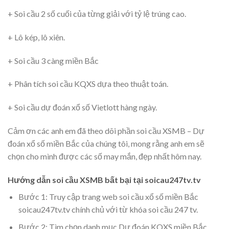
+ Soi cầu 2 số cuối của từng giải với tỷ lệ trúng cao.
+ Lô kép, lô xiên.
+ Soi cầu 3 càng miền Bắc
+ Phân tích soi cầu KQXS dựa theo thuật toán.
+ Soi cầu dự đoán xổ số Vietlott hàng ngày.
Cảm ơn các anh em đã theo dõi phần soi cầu XSMB – Dự
đoán xổ số miền Bắc của chúng tôi, mong rằng anh em sẽ
chọn cho mình được các số may mắn, đẹp nhất hôm nay.
Hướng dẫn soi cầu XSMB bất bại tại soicau247tv.tv
Bước 1: Truy cập trang web soi cầu xổ số miền Bắc
soicau247tv.tv chính chủ với từ khóa soi cầu 247 tv.
Bước 2: Tìm chọn danh mục Dự đoán KQXS miền Bắc