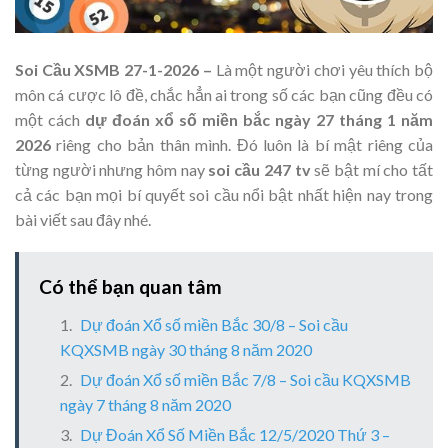
Soi Cầu XSMB 27-1-2026 –
Là một người chơi yêu thích bộ
môn cá cược lô đề, chắc hẳn ai trong số các bạn cũng đều có
một cách
dự đoán xổ số miền bắc ngày 27 tháng 1 năm
2026
riêng cho bản thân mình. Đó luôn là bí mật riêng của
từng người nhưng hôm nay
soi cầu 247 tv
sẽ bật mí cho tất
cả các bạn mọi bí quyết soi cầu nổi bật nhất hiện nay trong
bài viết sau đây nhé.
Có thể bạn quan tâm
Dự đoán Xổ số miền Bắc 30/8 – Soi cầu
KQXSMB ngày 30 tháng 8 năm 2020
Dự đoán Xổ số miền Bắc 7/8 – Soi cầu KQXSMB
ngày 7 tháng 8 năm 2020
Dự Đoán Xổ Số Miền Bắc 12/5/2020 Thứ 3 –