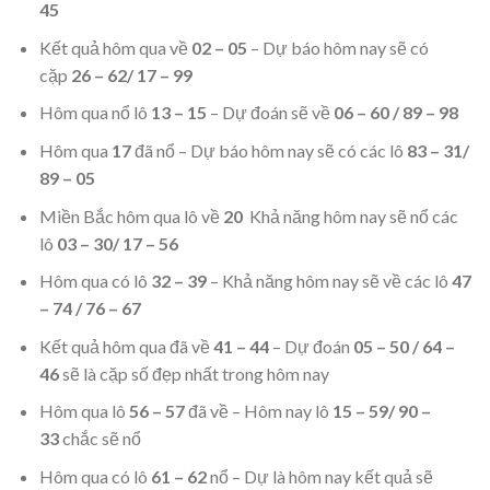
45
Kết quả hôm qua về
02 – 05
– Dự báo hôm nay sẽ có
cặp
26 – 62/ 17 – 99
Hôm qua nổ lô
13 – 15
– Dự đoán sẽ về
06 – 60 / 89 – 98
Hôm qua
17
đã nổ – Dự báo hôm nay sẽ có các lô
83 – 31/
89 – 05
Miền Bắc hôm qua lô về
20
Khả năng hôm nay sẽ nổ các
lô
03 – 30/ 17 – 56
Hôm qua có lô
32 – 39
– Khả năng hôm nay sẽ về các lô
47
– 74 / 76 – 67
Kết quả hôm qua đã về
41 – 44
– Dự đoán
05 – 50 / 64 –
46
sẽ là cặp số đẹp nhất trong hôm nay
Hôm qua lô
56 – 57
đã về – Hôm nay lô
15 – 59/ 90 –
33
chắc sẽ nổ
Hôm qua có lô
61 – 62
nổ – Dự là hôm nay kết quả sẽ