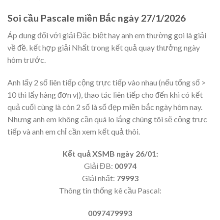
Soi cầu Pascale miền Bắc ngày 27/1/2026
Áp dụng đối với giải Đặc biệt hay anh em thường gọi là giải
về đề. kết hợp giải Nhất trong kết quả quay thưởng ngày
hôm trước.
Anh lấy 2 số liên tiếp cộng trực tiếp vào nhau (nếu tổng số >
10 thì lấy hàng đơn vị), thao tác liên tiếp cho đến khi có kết
quả cuối cùng là còn 2 số là số đẹp miền bắc ngày hôm nay.
Nhưng anh em không cần quá lo lắng chúng tôi sẽ cộng trực
tiếp và anh em chỉ cần xem kết quả thôi.
Kết quả XSMB ngày 26/01:
Giải ĐB:
00974
Giải nhất:
79993
Thông tin thống kê cầu Pascal:
00974
79993