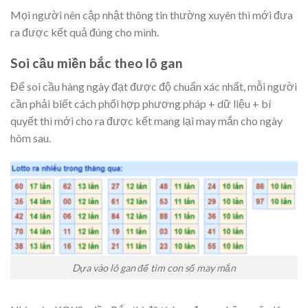
Mọi người nên cập nhật thông tin thường xuyên thì mới đưa
ra được kết quả đúng cho mình.
Soi cầu miền bắc theo lô gan
Để soi cầu hàng ngày đạt được độ chuẩn xác nhất, mỗi người
cần phải biết cách phối hợp phương pháp + dữ liệu + bí
quyết thì mới cho ra được kết mang lại may mắn cho ngày
hôm sau.
Dựa vào lô gan để tìm con số may mắn