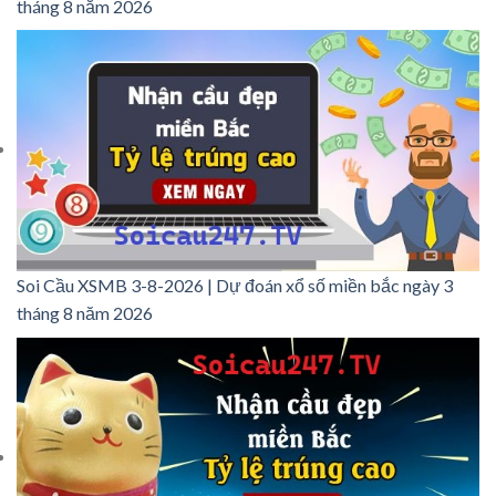
tháng 8 năm 2026
Soi Cầu XSMB 3-8-2026 | Dự đoán xổ số miền bắc ngày 3
tháng 8 năm 2026