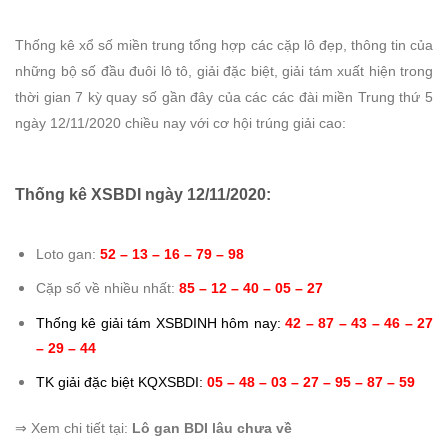
Thống kê xổ số miền trung tổng hợp các cặp lô đẹp, thông tin của
những bộ số đầu đuôi lô tô, giải đặc biệt, giải tám xuất hiện trong
thời gian 7 kỳ quay số gần đây của các các đài miền Trung thứ 5
ngày 12/11/2020 chiều nay với cơ hội trúng giải cao:
Thống kê XSBDI ngày 12/11/2020:
Loto gan:
52 – 13 – 16 – 79 – 98
Cặp số về nhiều nhất:
85 – 12 – 40 – 05 – 27
Thống kê giải tám XSBDINH hôm nay:
42 – 87 – 43 – 46 – 27
– 29 – 44
TK giải đặc biệt KQXSBDI:
05 – 48 – 03 – 27 – 95 – 87 – 59
⇒ Xem chi tiết tại:
Lô gan BDI lâu chưa về