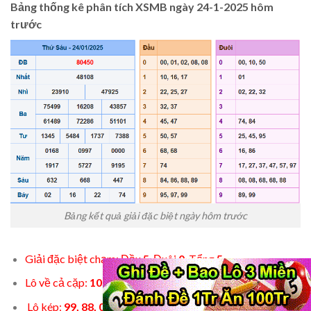
Bảng thống kê phân tích XSMB ngày 24-1-2025 hôm
trướ
c
Bảng kết quả giải đặc biệt ngày hôm trước
Giải đặc biệt chạm: Đầu
5
, Đuôi
0
, Tổng
5
Lô về cả cặp:
10-01, 86-68, 47-74
Lô kép:
99, 88, 00, 22