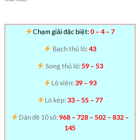
Chạm giải đặc biệt:
0 – 4 – 7
Bạch thủ lô:
43
Song thủ lô:
59 – 53
Lô xiên:
39 – 93
Lô kép:
33 – 55 – 77
Dàn đề 10 số:
968 – 728 – 502 – 832 –
145