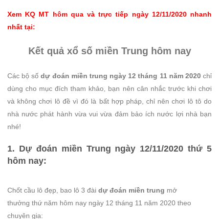
Xem KQ MT hôm qua và trực tiếp ngày 12/11/2020 nhanh
nhất tại:
Kết quả xổ số miền Trung hôm nay
Các bộ số
dự đoán miền trung ngày 12 tháng 11 năm 2020
chỉ
dùng cho mục đích tham khảo, bạn nên cân nhắc trước khi chơi
và không chơi lô đề vì đó là bất hợp pháp, chỉ nên chơi lô tô do
nhà nước phát hành vừa vui vừa đảm bảo ích nước lợi nhà bạn
nhé!
1. Dự đoán miền Trung ngày 12/11/2020 thứ 5
hôm nay:
Chốt cầu lô đẹp, bao lô 3 đài
dự đoán miền trung
mở
thưởng thứ năm hôm nay ngày 12 tháng 11 năm 2020 theo
chuyên gia: