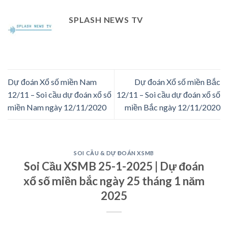
SPLASH NEWS TV
Dự đoán Xổ số miền Nam
Dự đoán Xổ số miền Bắc
12/11 – Soi cầu dự đoán xổ số
12/11 – Soi cầu dự đoán xổ số
miền Nam ngày 12/11/2020
miền Bắc ngày 12/11/2020
SOI CẦU & DỰ ĐOÁN XSMB
Soi Cầu XSMB 25-1-2025 | Dự đoán
xổ số miền bắc ngày 25 tháng 1 năm
2025