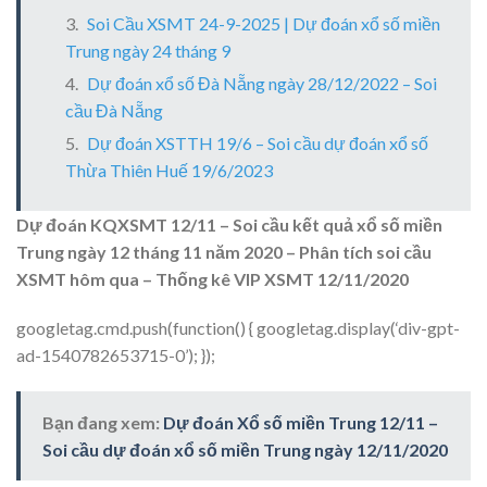
Soi Cầu XSMT 24-9-2025 | Dự đoán xổ số miền
Trung ngày 24 tháng 9
Dự đoán xổ số Đà Nẵng ngày 28/12/2022 – Soi
cầu Đà Nẵng
Dự đoán XSTTH 19/6 – Soi cầu dự đoán xổ số
Thừa Thiên Huế 19/6/2023
Dự đoán KQXSMT 12/11 – Soi cầu kết quả xổ số miền
Trung ngày 12 tháng 11 năm 2020 – Phân tích soi cầu
XSMT hôm qua – Thống kê VIP XSMT 12/11/2020
googletag.cmd.push(function() { googletag.display(‘div-gpt-
ad-1540782653715-0’); });
Bạn đang xem:
Dự đoán Xổ số miền Trung 12/11 –
Soi cầu dự đoán xổ số miền Trung ngày 12/11/2020