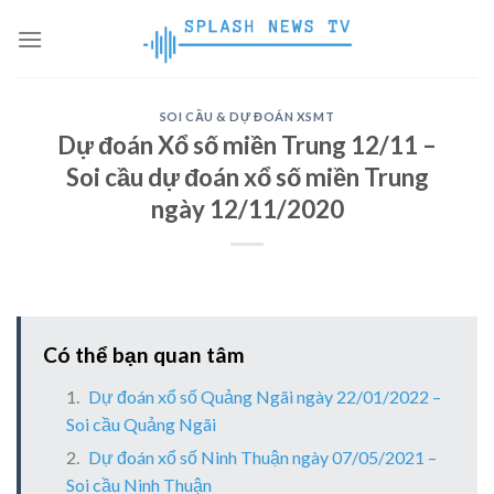
Skip
to
content
SOI CẦU & DỰ ĐOÁN XSMT
Dự đoán Xổ số miền Trung 12/11 –
Soi cầu dự đoán xổ số miền Trung
ngày 12/11/2020
Có thể bạn quan tâm
Dự đoán xổ số Quảng Ngãi ngày 22/01/2022 –
Soi cầu Quảng Ngãi
Dự đoán xổ số Ninh Thuận ngày 07/05/2021 –
Soi cầu Ninh Thuận