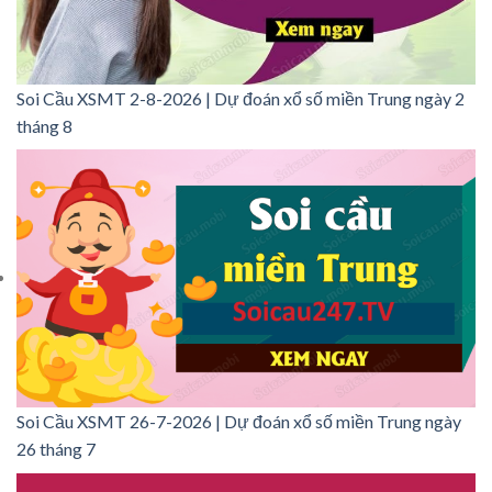
Soi Cầu XSMT 2-8-2026 | Dự đoán xổ số miền Trung ngày 2
tháng 8
Soi Cầu XSMT 26-7-2026 | Dự đoán xổ số miền Trung ngày
26 tháng 7