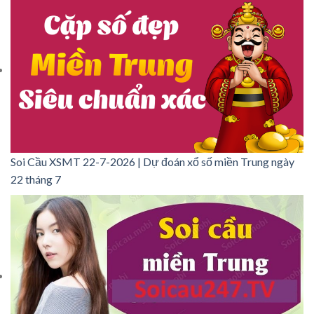
Soi Cầu XSMT 22-7-2026 | Dự đoán xổ số miền Trung ngày
22 tháng 7