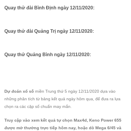
Quay thử đài Bình Định ngày 12/11/2020:
Quay thử đài Quảng Trị ngày 12/11/2020:
Quay thử Quảng Bình ngày 12/11/2020:
Dự đoán xổ số
miền Trung thứ 5 ngày 12/11/2020 dựa vào
những phân tích từ bảng kết quả ngày hôm qua, để đưa ra lựa
chọn ra các cặp số chuẩn may mắn.
Truy cập vào xem kết quả tự chọn Max4d, Keno Power 655
được mở thưởng trực tiếp hôm nay, hoặc dò Mega 6/45 và