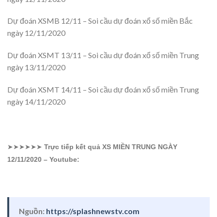
Dự đoán XSMB 12/11 – Soi cầu dự đoán xổ số miền Bắc
ngày 12/11/2020
Dự đoán XSMT 13/11 – Soi cầu dự đoán xổ số miền Trung
ngày 13/11/2020
Dự đoán XSMT 14/11 – Soi cầu dự đoán xổ số miền Trung
ngày 14/11/2020
➤➤➤➤➤➤
Trực tiếp kết quả XS MIỀN TRUNG NGÀY
12/11/2020 – Youtube:
Nguồn:
https://splashnewstv.com