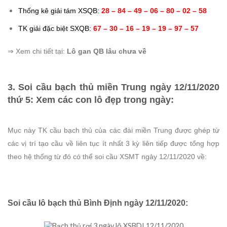
Thống kê giải tám XSQB:
28 – 84 – 49 – 06 – 80 – 02 – 58
TK giải đặc biệt SXQB:
67 – 30 – 16 – 19 – 19 – 97 – 57
⇒ Xem chi tiết tại:
Lô gan QB lâu chưa về
3. Soi cầu bạch thủ miền Trung ngày 12/11/2020
thứ 5: Xem các con lô đẹp trong ngày:
Mục này TK cầu bạch thủ của các đài miền Trung được ghép từ
các vị trí tạo cầu về liên tục ít nhất 3 kỳ liên tiếp được tổng hợp
theo hệ thống từ đó có thể soi cầu XSMT ngày 12/11/2020 về:
Soi cầu lô bạch thủ Bình Định ngày 12/11/2020: